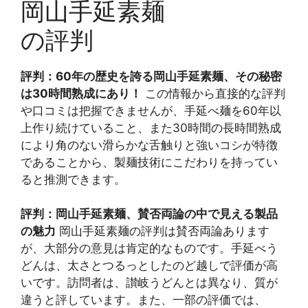
岡山手延素麺
の評判
評判：60年の歴史を誇る岡山手延素麺、その秘密
は30時間熟成にあり！
この情報から直接的な評判
や口コミは把握できませんが、手延べ麺を60年以
上作り続けていること、また30時間の長時間熟成
により角のない滑らかな舌触りと強いコシが特徴
であることから、製麺技術にこだわりを持ってい
ると推測できます。
評判：岡山手延素麺、賛否両論の中で見える製品
の魅力
岡山手延素麺の評判は賛否両論あります
が、大部分の意見は肯定的なものです。手延べう
どんは、太さとつるっとしたのど越しで評価が高
いです。訪問者は、讃岐うどんとは異なり、質が
違うと評しています。また、一部の評価では、