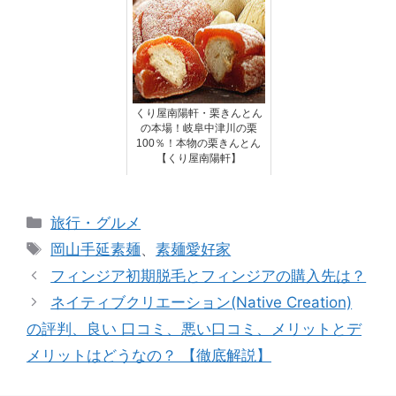
くり屋南陽軒・栗きんとん
の本場！岐阜中津川の栗
100％！本物の栗きんとん
【くり屋南陽軒】
カ
旅行・グルメ
テ
タ
岡山手延素麺
、
素麺愛好家
ゴ
グ
フィンジア初期脱毛とフィンジアの購入先は？
リ
ネイティブクリエーション(Native Creation)
ー
の評判、良い 口コミ、悪い口コミ、メリットとデ
メリットはどうなの？ 【徹底解説】