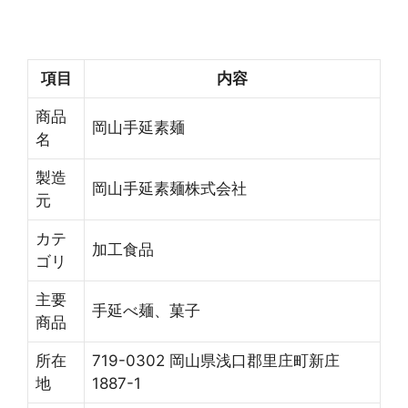
項目
内容
商品
岡山手延素麺
名
製造
岡山手延素麺株式会社
元
カテ
加工食品
ゴリ
主要
手延べ麺、菓子
商品
所在
719-0302 岡山県浅口郡里庄町新庄
地
1887-1