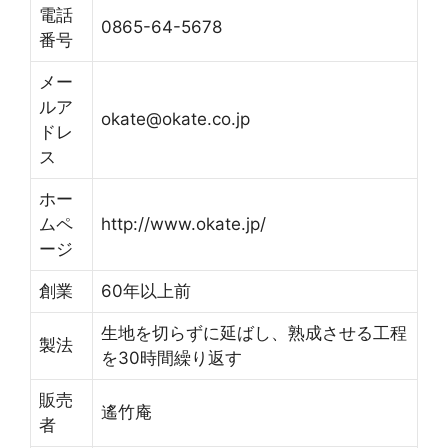
電話
0865-64-5678
番号
メー
ルア
okate@okate.co.jp
ドレ
ス
ホー
ムペ
http://www.okate.jp/
ージ
創業
60年以上前
生地を切らずに延ばし、熟成させる工程
製法
を30時間繰り返す
販売
遙竹庵
者