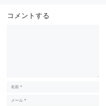
コメントする
コ
メ
ン
ト
名
前
メ
ー