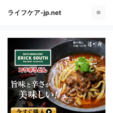
コ
ン
ライフケア-jp.net
メ
テ
ン
ニ
ツ
へ
ス
ュ
キ
ッ
ー
プ