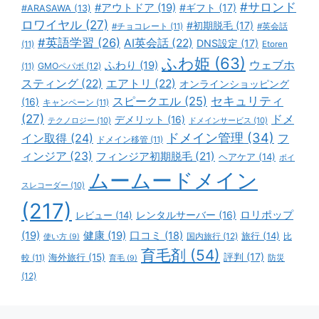
#サロンド
#アウトドア
(19)
#ギフト
(17)
#ARASAWA
(13)
ロワイヤル
(27)
#初期脱毛
(17)
#チョコレート
(11)
#英会話
#英語学習
(26)
AI英会話
(22)
DNS設定
(17)
(11)
Etoren
ふわ姫
(63)
ウェブホ
ふわり
(19)
GMOペパボ
(12)
(11)
スティング
(22)
エアトリ
(22)
オンラインショッピング
スピークエル
(25)
セキュリティ
(16)
キャンペーン
(11)
(27)
ドメ
デメリット
(16)
テクノロジー
(10)
ドメインサービス
(10)
ドメイン管理
(34)
イン取得
(24)
フ
ドメイン移管
(11)
ィンジア
(23)
フィンジア初期脱毛
(21)
ヘアケア
(14)
ボイ
ムームードメイン
スレコーダー
(10)
(217)
ロリポップ
レビュー
(14)
レンタルサーバー
(16)
(19)
健康
(19)
口コミ
(18)
旅行
(14)
国内旅行
(12)
比
使い方
(9)
育毛剤
(54)
評判
(17)
海外旅行
(15)
防災
較
(11)
育毛
(9)
(12)