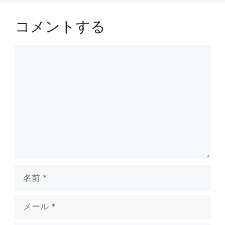
コメントする
コ
メ
ン
ト
名
前
メ
ー