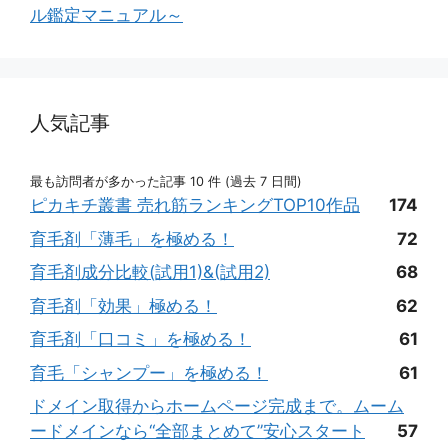
ル鑑定マニュアル～
人気記事
最も訪問者が多かった記事 10 件 (過去 7 日間)
ピカキチ叢書 売れ筋ランキングTOP10作品
174
育毛剤「薄毛」を極める！
72
育毛剤成分比較(試用1)&(試用2)
68
育毛剤「効果」極める！
62
育毛剤「口コミ」を極める！
61
育毛「シャンプー」を極める！
61
ドメイン取得からホームページ完成まで。ムーム
ードメインなら“全部まとめて”安心スタート
57