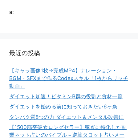
a:
最近の投稿
【キャラ画像1枚→完成MP4】ナレーション・
BGM・SFXまで作るCodexスキル「1枚からリッチ
動画」
ダイエット加速！ビタミンB群の役割と食材一覧
ダイエットを始める前に知っておきたい6ヶ条
タンパク質8つの力 ダイエット＆メンタル改善に
【1500部突破☆ロングセラー】稼ぎに特化した副
業ネット占いのバイブル～逆算タロット占いメー