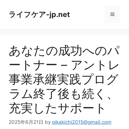
コ
ン
ライフケア-jp.net
メ
テ
ン
ニ
ツ
へ
あなたの成功へのパ
ス
ュ
キ
ートナー – アントレ
ッ
ー
プ
事業承継実践プログ
ラム終了後も続く、
充実したサポート
2025年6月21日
by
pikakichi2015@gmail.com