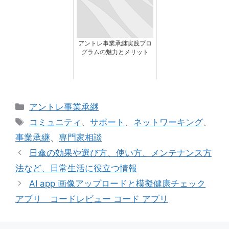
アントレ事業承継実践プロ
グラムの魅力とメリット
カ
アントレ事業承継
テ
タ
コミュニティ
、
サポート
、
ネットワーキング
、
ゴ
グ
事業承継
、
専門家相談
リ
日傘の効果や選び方、使い方、メンテナンス方
ー
法など、日常生活に役立つ情報
AI app 画像アップロードと模擬健康チェック
アプリ コードレビュー コード アプリ