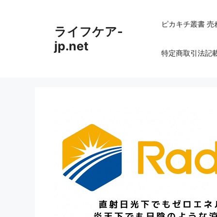
コ
ン
ピカキチ叢書 売
ライフケア-
テ
ン
jp.net
特定商取引法記
ツ
へ
ス
キ
ッ
プ