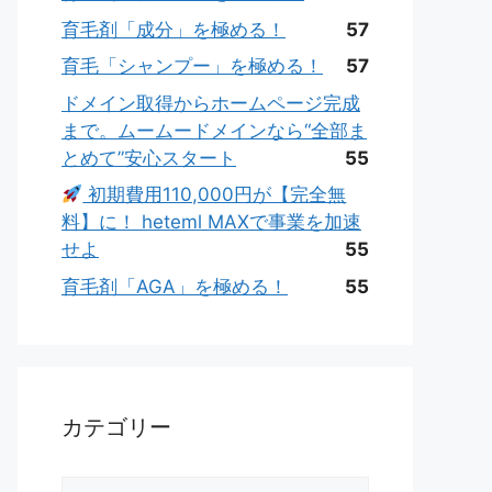
育毛剤「成分」を極める！
57
育毛「シャンプー」を極める！
57
ドメイン取得からホームページ完成
まで。ムームードメインなら“全部ま
とめて”安心スタート
55
初期費用110,000円が【完全無
料】に！ heteml MAXで事業を加速
せよ
55
育毛剤「AGA」を極める！
55
カテゴリー
カ