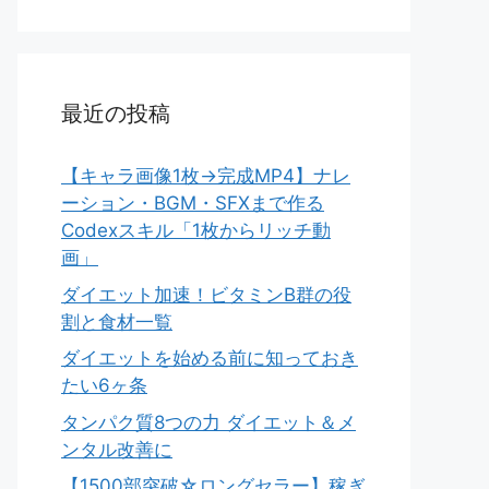
最近の投稿
【キャラ画像1枚→完成MP4】ナレ
ーション・BGM・SFXまで作る
Codexスキル「1枚からリッチ動
画」
ダイエット加速！ビタミンB群の役
割と食材一覧
ダイエットを始める前に知っておき
たい6ヶ条
タンパク質8つの力 ダイエット＆メ
ンタル改善に
【1500部突破☆ロングセラー】稼ぎ