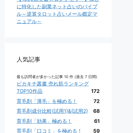
に特化した副業ネット占いのバイブ
ル～逆算タロット占いメール鑑定マ
ニュアル～
人気記事
最も訪問者が多かった記事 10 件 (過去 7 日間)
ピカキチ叢書 売れ筋ランキング
TOP10作品
172
育毛剤「薄毛」を極める！
72
育毛剤成分比較(試用1)&(試用2)
68
育毛剤「効果」極める！
61
育毛剤「口コミ」を極める！
59