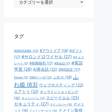
テ
ゴ
リ
ー
タグ
#アウトドア
(19)
#ギフト
#ARASAWA
(13)
#サロンドロワイヤル
(27)
(17)
#チョコ
#英語
#初期脱毛
(17)
レート
(11)
#英会話
(11)
学習
(26)
AI英会話
(22)
DNS設定
(17)
ふ
ふわり
(19)
GMOペパボ
(12)
Etoren
(11)
わ姫
(63)
ウェブホスティング
(22)
エアトリ
(22)
オンラインショッピング
スピークエル
(25)
(16)
キャンペーン
(11)
セキュリティ
(27)
デメリ
テクノロジー
(10)
ドメイン取得
ット
(16)
ドメインサービス
(10)