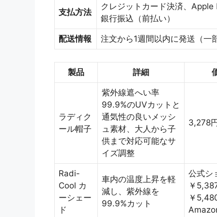
クレジットカード決済、Apple P
支払方法
銀行振込（前払い）
配送情報
注文から1週間以内に発送（一
製品
詳細
紫外線遮へい率
99.9%のUVカットと
ラディク
通気性の良いメッシ
3,27
ール帽子
ュ素材、大人から子
供まで対応可能なサ
イズ調整
Radi-
公式シ
車内の温度上昇を軽
Cool カ
￥5,3
減し、紫外線を
ーシェー
￥5,48
99.9%カット
ド
Amazo