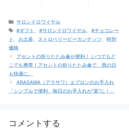
カ
サロンドロワイヤル
テ
タ
#ギフト
、
#サロンドロワイヤル
、
#チョコレー
ゴ
グ
ト
、
お土産
、
ストロベリーピーカンナッツ
、
特別
リ
価格
ー
アセントの折りたたみ傘が便利！ いつでもど
こでも携帯！アセントの折りたたみ傘で、雨の日
も快適に。
ARASAWA（アラサワ）エプロンのお手入れ
「シンプルで便利、毎日のお手入れが“楽”に！」
コメントする