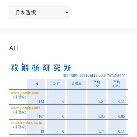
ア
ー
カ
イ
ブ
AH