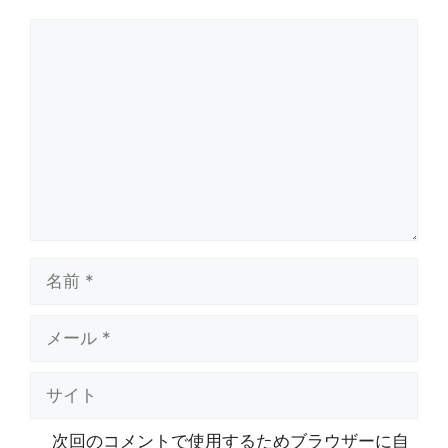
コ
メ
ン
ト
名
前
メ
ー
ル
サ
イ
ト
次回のコメントで使用するためブラウザーに自