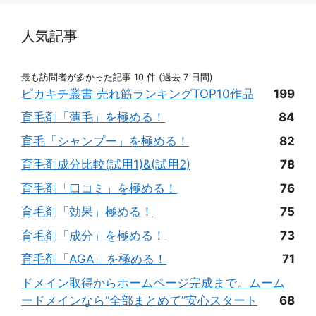
人気記事
最も訪問者が多かった記事 10 件 (過去 7 日間)
ピカキチ叢書 売れ筋ランキングTOP10作品
199
育毛剤「薄毛」を極める！
84
育毛「シャンプー」を極める！
82
育毛剤成分比較(試用1)&(試用2)
78
育毛剤「口コミ」を極める！
76
育毛剤「効果」極める！
75
育毛剤「成分」を極める！
73
育毛剤「AGA」を極める！
71
ドメイン取得からホームページ完成まで。ムーム
ードメインなら“全部まとめて”安心スタート
68