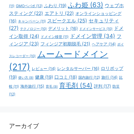
ふわ姫
(63)
ウェブホ
ふわり
(19)
GMOペパボ
(12)
(11)
スティング
(22)
エアトリ
(22)
オンラインショッピング
スピークエル
(25)
セキュリティ
(16)
キャンペーン
(11)
(27)
ドメ
デメリット
(16)
テクノロジー
(10)
ドメインサービス
(10)
ドメイン管理
(34)
イン取得
(24)
フ
ドメイン移管
(11)
ィンジア
(23)
フィンジア初期脱毛
(21)
ヘアケア
(14)
ボイ
ムームードメイン
スレコーダー
(10)
(217)
ロリポップ
レビュー
(14)
レンタルサーバー
(16)
(19)
健康
(19)
口コミ
(18)
旅行
(14)
国内旅行
(12)
比
使い方
(9)
育毛剤
(54)
評判
(17)
海外旅行
(15)
防災
較
(11)
育毛
(9)
(12)
アーカイブ