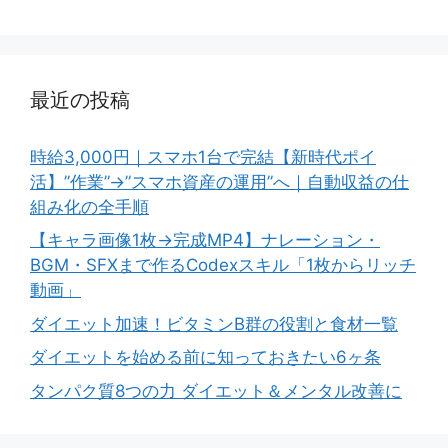
最近の投稿
時給3,000円｜スマホ1台で完結【新時代ポイ
活】”作業”→”スマホ資産の運用”へ｜自動収益の仕
組み化の全手順
【キャラ画像1枚→完成MP4】ナレーション・
BGM・SFXまで作るCodexスキル「1枚からリッチ
動画」
ダイエット加速！ビタミンB群の役割と食材一覧
ダイエットを始める前に知っておきたい6ヶ条
タンパク質8つの力 ダイエット＆メンタル改善に