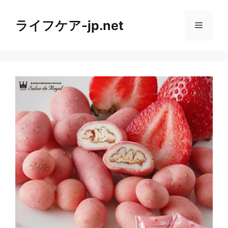
コ
ン
ライフケア-jp.net
メ
テ
ン
ニ
ツ
へ
ス
ュ
キ
ッ
ー
プ