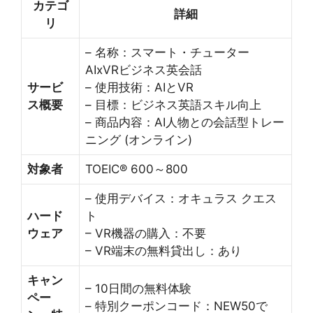
カテゴ
詳細
リ
– 名称：スマート・チューター
AIxVRビジネス英会話
サービ
– 使用技術：AIとVR
ス概要
– 目標：ビジネス英語スキル向上
– 商品内容：AI人物との会話型トレー
ニング (オンライン)
対象者
TOEIC® 600～800
– 使用デバイス：オキュラス クエス
ハード
ト
ウェア
– VR機器の購入：不要
– VR端末の無料貸出し：あり
キャン
– 10日間の無料体験
ペー
– 特別クーポンコード：NEW50で