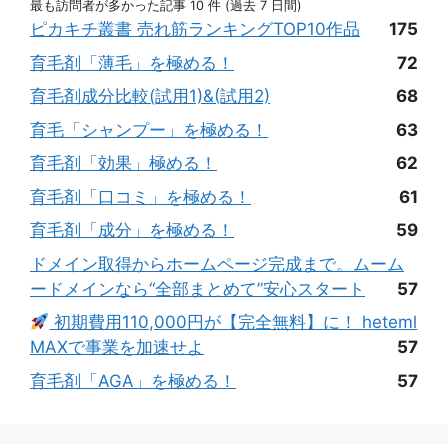
最も訪問者が多かった記事 10 件 (過去 7 日間)
ピカキチ叢書 売れ筋ランキングTOP10作品
175
育毛剤「薄毛」を極める！
72
育毛剤成分比較(試用1)&(試用2)
68
育毛「シャンプー」を極める！
63
育毛剤「効果」極める！
62
育毛剤「口コミ」を極める！
61
育毛剤「成分」を極める！
59
ドメイン取得からホームページ完成まで。ムーム
ードメインなら“全部まとめて”安心スタート
57
初期費用110,000円が【完全無料】に！ heteml
MAXで事業を加速せよ
57
育毛剤「AGA」を極める！
57