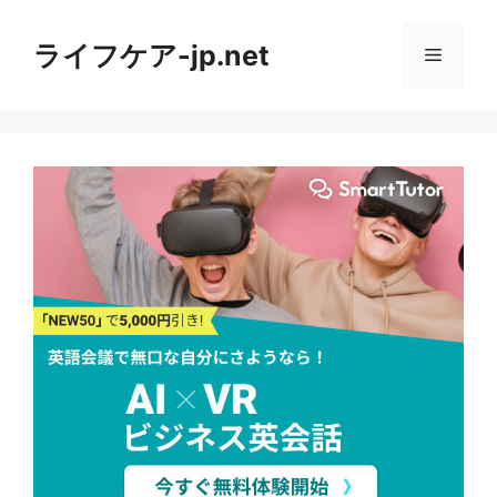
コ
ン
ライフケア-jp.net
メ
テ
ン
ニ
ツ
へ
ス
ュ
キ
ッ
ー
プ