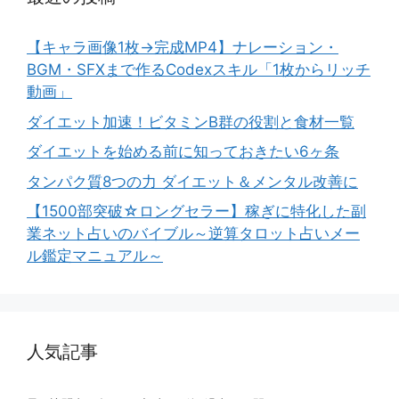
【キャラ画像1枚→完成MP4】ナレーション・
BGM・SFXまで作るCodexスキル「1枚からリッチ
動画」
ダイエット加速！ビタミンB群の役割と食材一覧
ダイエットを始める前に知っておきたい6ヶ条
タンパク質8つの力 ダイエット＆メンタル改善に
【1500部突破☆ロングセラー】稼ぎに特化した副
業ネット占いのバイブル～逆算タロット占いメー
ル鑑定マニュアル～
人気記事