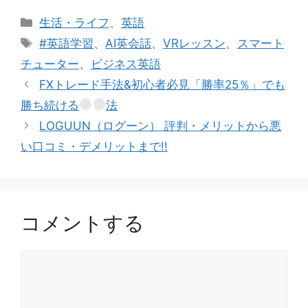
カ
生活・ライフ
、
英語
テ
タ
#英語学習
、
AI英会話
、
VRレッスン
、
スマート
ゴ
グ
チューター
、
ビジネス英語
リ
FXトレード手法&初心者必見「勝率25％」でも
ー
勝ち続ける
法
LOGUUN（ログーン） 評判・メリットから悪
い口コミ・デメリットまで!!
コメントする
コ
メ
ン