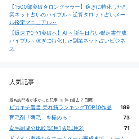
【1500部突破☆ロングセラー】稼ぎに特化した副
業ネット占いのバイブル～逆算タロット占いメー
ル鑑定マニュアル～
【爆速で0→1突破へ】AI × 誕生日占い鑑定書作成
バイブル～稼ぎに特化した副業ネット占いビジネ
ス
人気記事
最も訪問者が多かった記事 10 件 (過去 7 日間)
ピカキチ叢書 売れ筋ランキングTOP10作品
189
育毛剤「薄毛」を極める！
73
育毛剤成分比較(試用1)&(試用2)
71
ドメイン取得からホームページ完成まで。ムーム