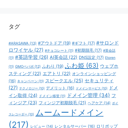
ゴ
リ
ー
タグ
#サロンド
#アウトドア
(19)
#ギフト
(17)
#ARASAWA
(13)
ロワイヤル
(27)
#初期脱毛
(17)
#チョコレート
(11)
#英会話
#英語学習
(26)
AI英会話
(22)
DNS設定
(17)
(11)
Etoren
ふわ姫
(63)
ウェブホ
ふわり
(19)
GMOペパボ
(12)
(11)
スティング
(22)
エアトリ
(22)
オンラインショッピング
スピークエル
(25)
セキュリティ
(16)
キャンペーン
(11)
(27)
ドメ
デメリット
(16)
テクノロジー
(10)
ドメインサービス
(10)
ドメイン管理
(34)
イン取得
(24)
フ
ドメイン移管
(11)
ィンジア
(23)
フィンジア初期脱毛
(21)
ヘアケア
(14)
ボイ
ムームードメイン
スレコーダー
(10)
(217)
ロリポップ
レビュー
(14)
レンタルサーバー
(16)