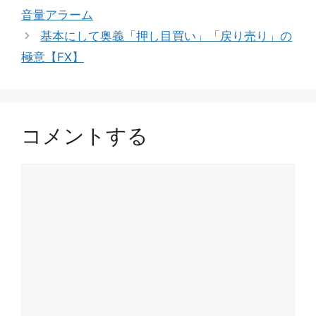
音量アラーム
基本にして奥義「押し目買い」「戻り売り」の
極意【FX】
コメントする
コ
メ
ン
ト