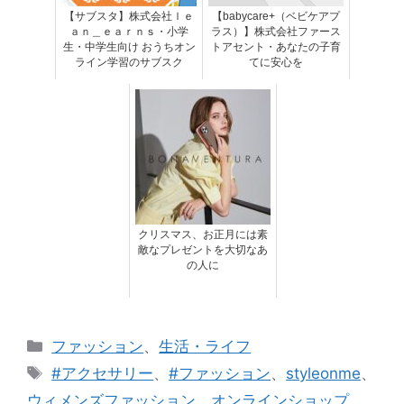
【サブスタ】株式会社ｌｅ
【babycare+（ベビケアプ
ａｎ＿ｅａｒｎｓ・小学
ラス）】株式会社ファース
生・中学生向け おうちオン
トアセント・あなたの子育
ライン学習のサブスク
てに安心を
クリスマス、お正月には素
敵なプレゼントを大切なあ
の人に
カ
ファッション
、
生活・ライフ
テ
タ
#アクセサリー
、
#ファッション
、
styleonme
、
ゴ
グ
ウィメンズファッション
、
オンラインショップ
、