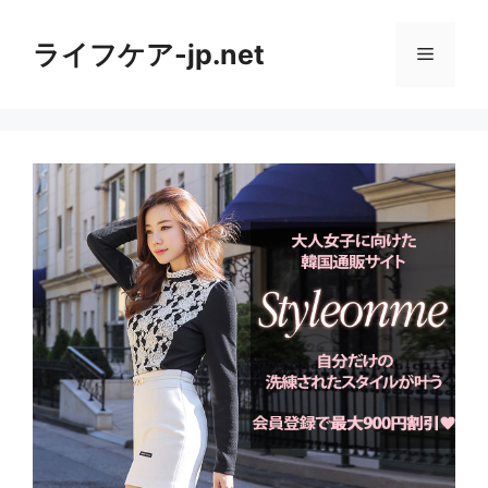
コ
ン
ライフケア-jp.net
メ
テ
ン
ニ
ツ
へ
ス
ュ
キ
ッ
ー
プ