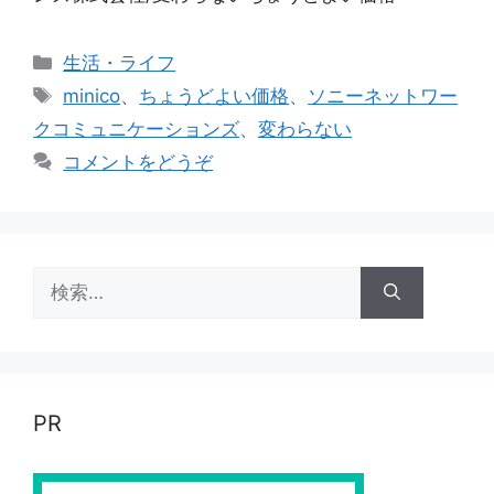
カ
生活・ライフ
テ
タ
minico
、
ちょうどよい価格
、
ソニーネットワー
ゴ
グ
クコミュニケーションズ
、
変わらない
リ
コメントをどうぞ
ー
検
索:
PR