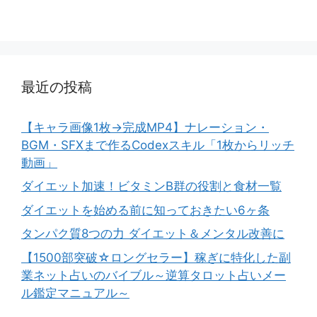
最近の投稿
【キャラ画像1枚→完成MP4】ナレーション・
BGM・SFXまで作るCodexスキル「1枚からリッチ
動画」
ダイエット加速！ビタミンB群の役割と食材一覧
ダイエットを始める前に知っておきたい6ヶ条
タンパク質8つの力 ダイエット＆メンタル改善に
【1500部突破☆ロングセラー】稼ぎに特化した副
業ネット占いのバイブル～逆算タロット占いメー
ル鑑定マニュアル～