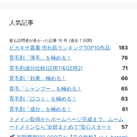
人気記事
最も訪問者が多かった記事 10 件 (過去 7 日間)
ピカキチ叢書 売れ筋ランキングTOP10作品
183
育毛剤「薄毛」を極める！
76
育毛剤成分比較(試用1)&(試用2)
71
育毛剤「効果」極める！
66
育毛「シャンプー」を極める！
65
育毛剤「口コミ」を極める！
63
育毛剤「成分」を極める！
61
ドメイン取得からホームページ完成まで。ムーム
ードメインなら“全部まとめて”安心スタート
57