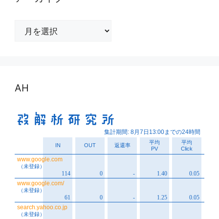
ア
ー
カ
イ
ブ
AH