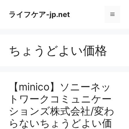
コ
ン
ライフケア-jp.net
メ
テ
ン
ニ
ツ
へ
ちょうどよい価格
ス
ュ
キ
ッ
ー
プ
【minico】ソニーネッ
トワークコミュニケー
ションズ株式会社/変わ
らないちょうどよい価