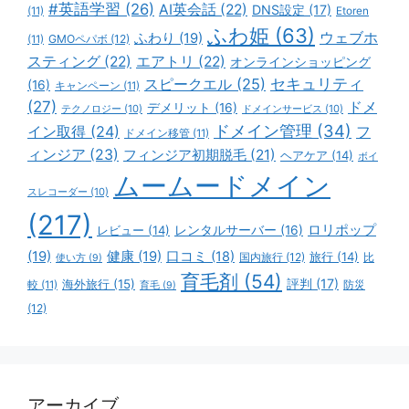
#英語学習
(26)
AI英会話
(22)
DNS設定
(17)
(11)
Etoren
ふわ姫
(63)
ウェブホ
ふわり
(19)
GMOペパボ
(12)
(11)
スティング
(22)
エアトリ
(22)
オンラインショッピング
スピークエル
(25)
セキュリティ
(16)
キャンペーン
(11)
(27)
ドメ
デメリット
(16)
テクノロジー
(10)
ドメインサービス
(10)
ドメイン管理
(34)
イン取得
(24)
フ
ドメイン移管
(11)
ィンジア
(23)
フィンジア初期脱毛
(21)
ヘアケア
(14)
ボイ
ムームードメイン
スレコーダー
(10)
(217)
ロリポップ
レビュー
(14)
レンタルサーバー
(16)
(19)
健康
(19)
口コミ
(18)
旅行
(14)
国内旅行
(12)
比
使い方
(9)
育毛剤
(54)
評判
(17)
海外旅行
(15)
防災
較
(11)
育毛
(9)
(12)
アーカイブ