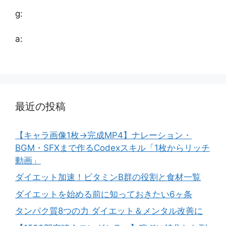
g:
a:
最近の投稿
【キャラ画像1枚→完成MP4】ナレーション・
BGM・SFXまで作るCodexスキル「1枚からリッチ
動画」
ダイエット加速！ビタミンB群の役割と食材一覧
ダイエットを始める前に知っておきたい6ヶ条
タンパク質8つの力 ダイエット＆メンタル改善に