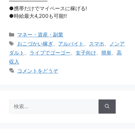
———————–
●携帯だけでマイペースに稼げる!
●時給最大4,200も可能!!
カ
マネー・資産・副業
テ
タ
おこづかい稼ぎ
、
アルバイト
、
スマホ
、
ノンア
ゴ
グ
ダルト
、
ライブでゴーゴー
、
女子向け
、
簡単
、
高
リ
収入
ー
コメントをどうぞ
検
索: