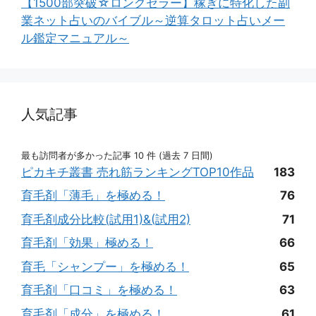
【1500部突破☆ロングセラー】稼ぎに特化した副
業ネット占いのバイブル～逆算タロット占いメー
ル鑑定マニュアル～
人気記事
最も訪問者が多かった記事 10 件 (過去 7 日間)
ピカキチ叢書 売れ筋ランキングTOP10作品
183
育毛剤「薄毛」を極める！
76
育毛剤成分比較(試用1)&(試用2)
71
育毛剤「効果」極める！
66
育毛「シャンプー」を極める！
65
育毛剤「口コミ」を極める！
63
育毛剤「成分」を極める！
61