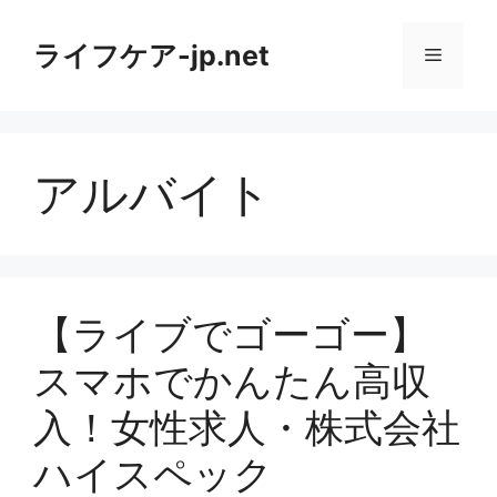
コ
ン
ライフケア-jp.net
メ
テ
ン
ニ
ツ
へ
アルバイト
ス
ュ
キ
ッ
ー
プ
【ライブでゴーゴー】
スマホでかんたん高収
入！女性求人・株式会社
ハイスペック