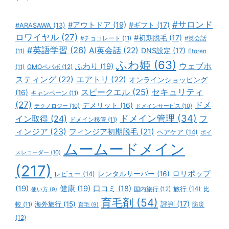
#サロンド
#アウトドア
(19)
#ギフト
(17)
#ARASAWA
(13)
ロワイヤル
(27)
#初期脱毛
(17)
#チョコレート
(11)
#英会話
#英語学習
(26)
AI英会話
(22)
DNS設定
(17)
(11)
Etoren
ふわ姫
(63)
ウェブホ
ふわり
(19)
GMOペパボ
(12)
(11)
スティング
(22)
エアトリ
(22)
オンラインショッピング
スピークエル
(25)
セキュリティ
(16)
キャンペーン
(11)
(27)
ドメ
デメリット
(16)
テクノロジー
(10)
ドメインサービス
(10)
ドメイン管理
(34)
イン取得
(24)
フ
ドメイン移管
(11)
ィンジア
(23)
フィンジア初期脱毛
(21)
ヘアケア
(14)
ボイ
ムームードメイン
スレコーダー
(10)
(217)
ロリポップ
レビュー
(14)
レンタルサーバー
(16)
(19)
健康
(19)
口コミ
(18)
旅行
(14)
国内旅行
(12)
比
使い方
(9)
育毛剤
(54)
評判
(17)
海外旅行
(15)
防災
較
(11)
育毛
(9)
(12)