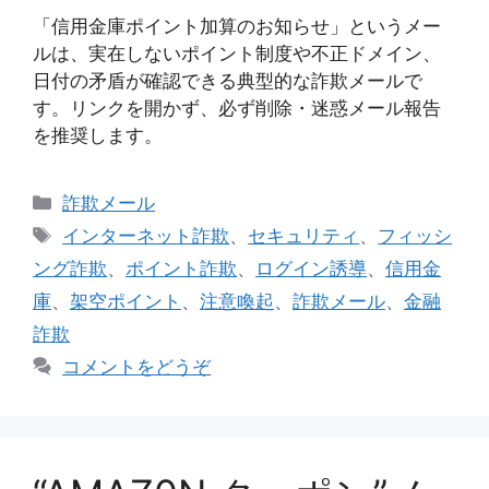
「信用金庫ポイント加算のお知らせ」というメー
ルは、実在しないポイント制度や不正ドメイン、
日付の矛盾が確認できる典型的な詐欺メールで
す。リンクを開かず、必ず削除・迷惑メール報告
を推奨します。
カ
詐欺メール
テ
タ
インターネット詐欺
、
セキュリティ
、
フィッシ
ゴ
グ
ング詐欺
、
ポイント詐欺
、
ログイン誘導
、
信用金
リ
庫
、
架空ポイント
、
注意喚起
、
詐欺メール
、
金融
ー
詐欺
コメントをどうぞ