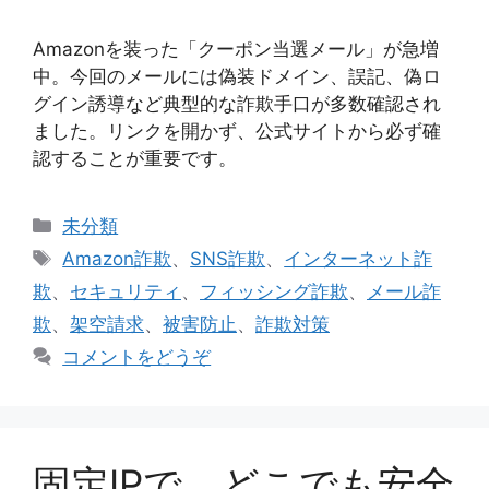
Amazonを装った「クーポン当選メール」が急増
中。今回のメールには偽装ドメイン、誤記、偽ロ
グイン誘導など典型的な詐欺手口が多数確認され
ました。リンクを開かず、公式サイトから必ず確
認することが重要です。
カ
未分類
テ
タ
Amazon詐欺
、
SNS詐欺
、
インターネット詐
ゴ
グ
欺
、
セキュリティ
、
フィッシング詐欺
、
メール詐
リ
欺
、
架空請求
、
被害防止
、
詐欺対策
ー
コメントをどうぞ
固定IPで、どこでも安全