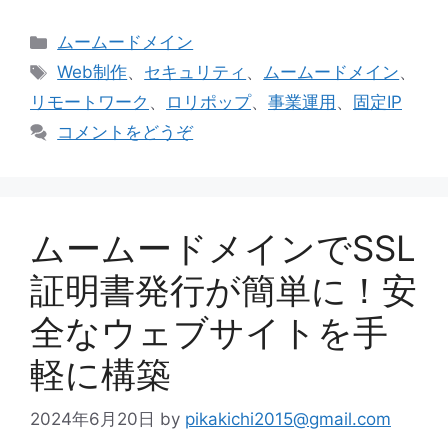
カ
ムームードメイン
テ
タ
Web制作
、
セキュリティ
、
ムームードメイン
、
ゴ
グ
リモートワーク
、
ロリポップ
、
事業運用
、
固定IP
リ
コメントをどうぞ
ー
ムームードメインでSSL
証明書発行が簡単に！安
全なウェブサイトを手
軽に構築
2024年6月20日
by
pikakichi2015@gmail.com