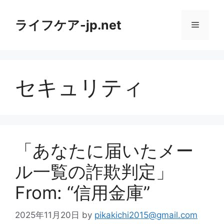
コ
ン
ライフケア-jp.net
メ
テ
ン
ニ
ツ
へ
セキュリティ
ス
ュ
キ
ッ
ー
プ
「あなたに届いたメー
ル一覧の詐欺判定」
From: “信用金庫”
2025年11月20日
by
pikakichi2015@gmail.com