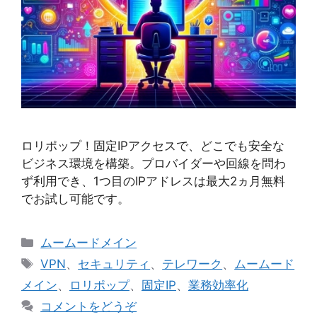
ロリポップ！固定IPアクセスで、どこでも安全な
ビジネス環境を構築。プロバイダーや回線を問わ
ず利用でき、1つ目のIPアドレスは最大2ヵ月無料
でお試し可能です。
カ
ムームードメイン
テ
タ
VPN
、
セキュリティ
、
テレワーク
、
ムームード
ゴ
グ
メイン
、
ロリポップ
、
固定IP
、
業務効率化
リ
コメントをどうぞ
ー