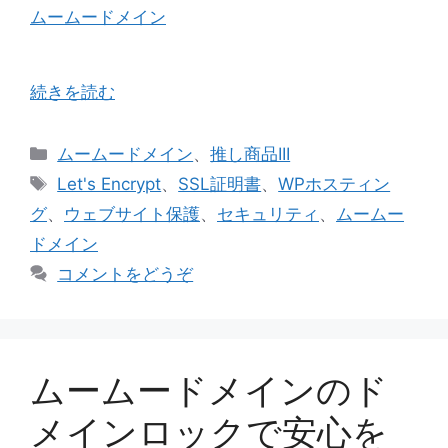
ムームードメイン
続きを読む
カ
ムームードメイン
、
推し商品III
テ
タ
Let's Encrypt
、
SSL証明書
、
WPホスティン
ゴ
グ
グ
、
ウェブサイト保護
、
セキュリティ
、
ムームー
リ
ドメイン
ー
コメントをどうぞ
ムームードメインのド
メインロックで安心を