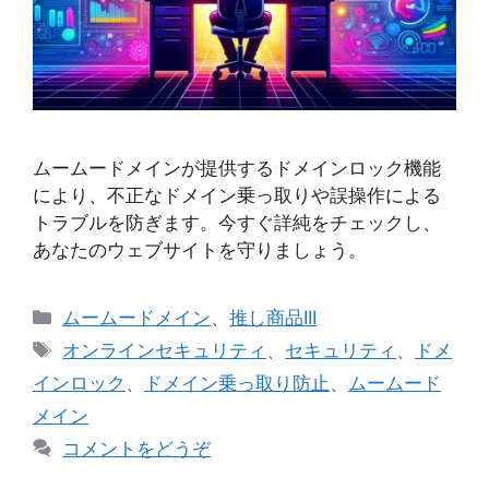
ムームードメインが提供するドメインロック機能
により、不正なドメイン乗っ取りや誤操作による
トラブルを防ぎます。今すぐ詳純をチェックし、
あなたのウェブサイトを守りましょう。
カ
ムームードメイン
、
推し商品III
テ
タ
オンラインセキュリティ
、
セキュリティ
、
ドメ
ゴ
グ
インロック
、
ドメイン乗っ取り防止
、
ムームード
リ
メイン
ー
コメントをどうぞ