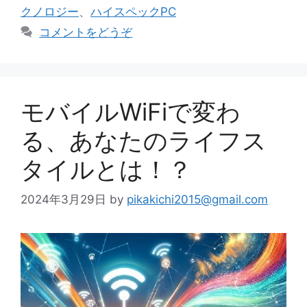
ゴ
グ
クノロジー
、
ハイスペックPC
リ
コメントをどうぞ
ー
モバイルWiFiで変わ
る、あなたのライフス
タイルとは！？
2024年3月29日
by
pikakichi2015@gmail.com