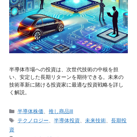
半導体市場への投資は、次世代技術の中核を担
い、安定した長期リターンを期待できる。未来の
技術革新に賭ける投資家に最適な投資戦略を詳し
く解説。
カ
半導体株価
、
推し商品III
テ
タ
テクノロジー
、
半導体投資
、
未来技術
、
長期投
ゴ
グ
資
リ