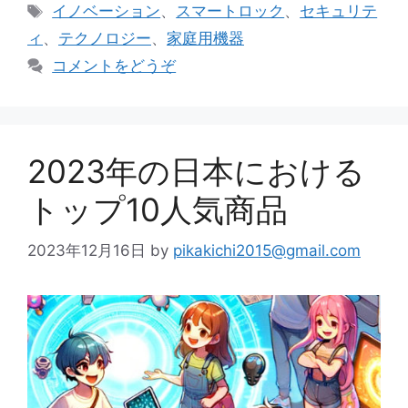
テ
タ
イノベーション
、
スマートロック
、
セキュリテ
ゴ
グ
ィ
、
テクノロジー
、
家庭用機器
リ
コメントをどうぞ
ー
2023年の日本における
トップ10人気商品
2023年12月16日
by
pikakichi2015@gmail.com