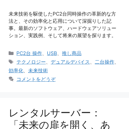
未来技術を駆使したPC2台同時操作の革新的な方
法と、その効率化と応用について深掘りした記
事。最新のソフトウェア、ハードウェアソリュー
ション、実践例、そして将来の展望を探ります。
カ
PC2台 操作
、
USB
、
推し商品
テ
タ
テクノロジー
、
デュアルデバイス
、
二台操作
、
ゴ
グ
効率化
、
未来技術
リ
コメントをどうぞ
ー
レンタルサーバー：
「未来の扉を開く、あ