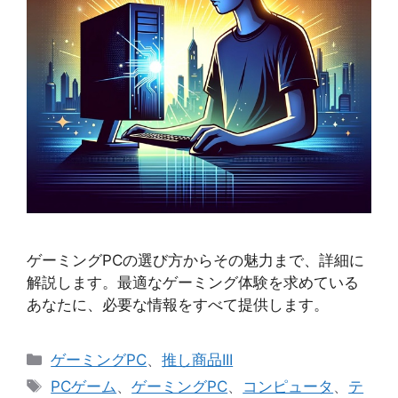
ゲーミングPCの選び方からその魅力まで、詳細に
解説します。最適なゲーミング体験を求めている
あなたに、必要な情報をすべて提供します。
カ
ゲーミングPC
、
推し商品III
テ
タ
PCゲーム
、
ゲーミングPC
、
コンピュータ
、
テ