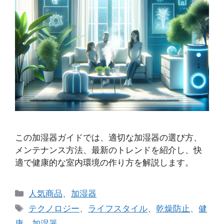
この加湿器ガイドでは、適切な加湿器の選び方、
メンテナンス方法、最新のトレンドを紹介し、快
適で健康的な室内環境の作り方を解説します。
カ
人気商品
、
加湿器
テ
タ
テクノロジー
、
ライフスタイル
、
乾燥防止
、
健
ゴ
グ
康
、
加湿器