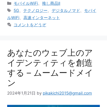
カ
モバイルWiFi
、
推し商品II
テ
タ
5G
、
テクノロジー
、
デジタルノマド
、
モバイ
ゴ
グ
ルWiFi
、
高速インターネット
リ
コメントをどうぞ
ー
あなたのウェブ上のア
イデンティティを創造
する – ムームードメイ
ン
2024年1月21日
by
pikakichi2015@gmail.com