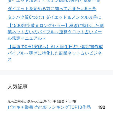
ダイエット加速！ビタミンB群の役割と食材一覧
ダイエットを始める前に知っておきたい6ヶ条
タンパク質8つの力 ダイエット＆メンタル改善に
【1500部突破☆ロングセラー】稼ぎに特化した副
業ネット占いのバイブル～逆算タロット占いメー
ル鑑定マニュアル～
【爆速で0→1突破へ】AI × 誕生日占い鑑定書作成
バイブル～稼ぎに特化した副業ネット占いビジネ
ス
人気記事
最も訪問者が多かった記事 10 件 (過去 7 日間)
ピカキチ叢書 売れ筋ランキングTOP10作品
192