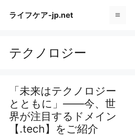
コ
ン
ライフケア-jp.net
メ
テ
ン
ニ
ツ
へ
テクノロジー
ス
ュ
キ
ッ
ー
プ
「未来はテクノロジー
とともに」――今、世
界が注目するドメイン
【.tech】をご紹介