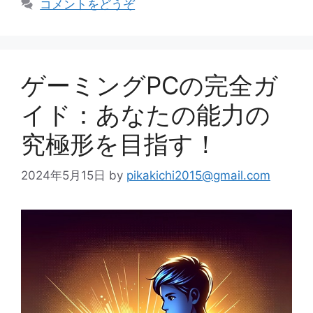
コメントをどうぞ
ー
ゲーミングPCの完全ガ
イド：あなたの能力の
究極形を目指す！
2024年5月15日
by
pikakichi2015@gmail.com