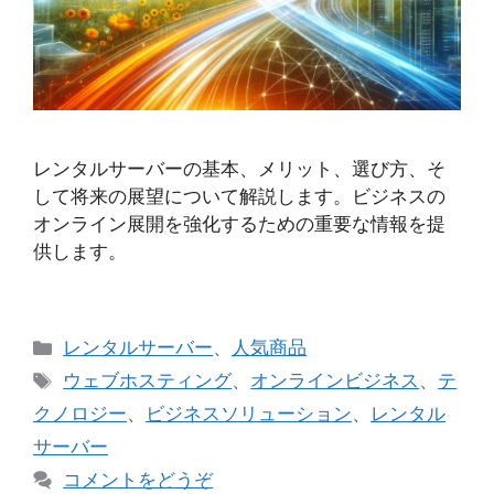
レンタルサーバーの基本、メリット、選び方、そ
して将来の展望について解説します。ビジネスの
オンライン展開を強化するための重要な情報を提
供します。
カ
レンタルサーバー
、
人気商品
テ
タ
ウェブホスティング
、
オンラインビジネス
、
テ
ゴ
グ
クノロジー
、
ビジネスソリューション
、
レンタル
リ
サーバー
ー
コメントをどうぞ