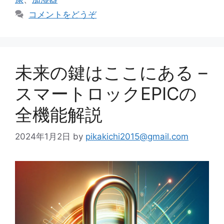
リ
コメントをどうぞ
ー
未来の鍵はここにある –
スマートロックEPICの
全機能解説
2024年1月2日
by
pikakichi2015@gmail.com