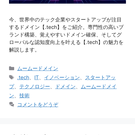
今、世界中のテック企業やスタートアップが注目
するドメイン【.tech】をご紹介。専門性の高いブ
ランド構築、覚えやすいドメイン確保、そしてグ
ローバルな認知度向上を叶える【.tech】の魅力を
解説します。
カ
ムームードメイン
テ
タ
.tech
、
IT
、
イノベーション
、
スタートアッ
ゴ
グ
プ
、
テクノロジー
、
ドメイン
、
ムームードメイ
リ
ン
、
技術
ー
コメントをどうぞ