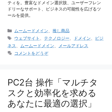
ティを。豊富なドメイン選択肢、ユーザーフレン
ドリーなサポート、ビジネスの可能性を広げるツ
ールを提供。
カ
ムームードメイン
、
推し商品
テ
タ
ウェブサイト
、
テクノロジー
、
ドメイン
、
ビジ
ゴ
グ
ネス
、
ムームードメイン
、
メールアドレス
リ
コメントをどうぞ
ー
PC2台 操作「マルチタ
スクと効率化を求める
あなたに最適の選択」