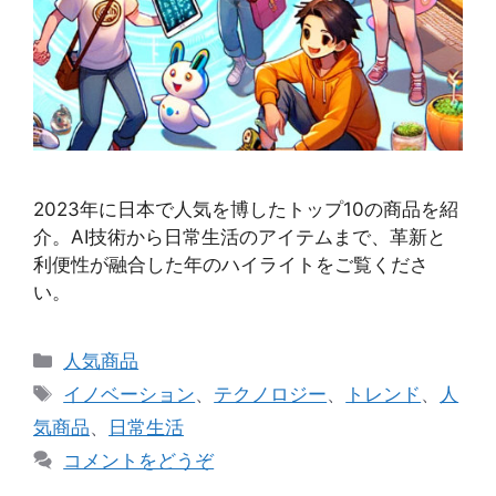
2023年に日本で人気を博したトップ10の商品を紹
介。AI技術から日常生活のアイテムまで、革新と
利便性が融合した年のハイライトをご覧くださ
い。
カ
人気商品
テ
タ
イノベーション
、
テクノロジー
、
トレンド
、
人
ゴ
グ
気商品
、
日常生活
リ
コメントをどうぞ
ー