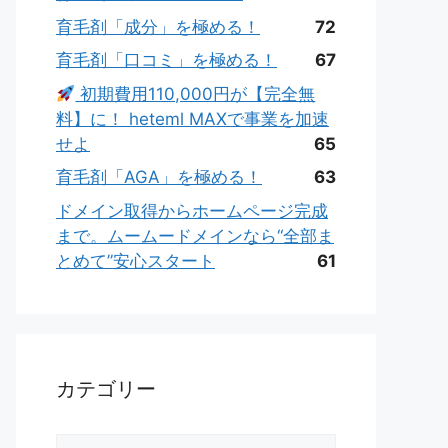
育毛剤「成分」を極める！
72
育毛剤「口コミ」を極める！
67
初期費用110,000円が【完全無
料】に！ heteml MAXで事業を加速
せよ
65
育毛剤「AGA」を極める！
63
ドメイン取得からホームページ完成
まで。ムームードメインなら“全部ま
とめて”安心スタート
61
カテゴリー
カ