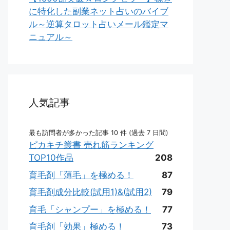
に特化した副業ネット占いのバイブ
ル～逆算タロット占いメール鑑定マ
ニュアル～
人気記事
最も訪問者が多かった記事 10 件 (過去 7 日間)
ピカキチ叢書 売れ筋ランキング
TOP10作品
208
育毛剤「薄毛」を極める！
87
育毛剤成分比較(試用1)&(試用2)
79
育毛「シャンプー」を極める！
77
育毛剤「効果」極める！
73