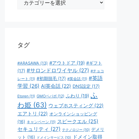
テ
ゴ
リ
ー
タグ
#アウトドア
(19)
#ギフト
#ARASAWA
(13)
#サロンドロワイヤル
(27)
(17)
#チョコ
#英語
#初期脱毛
(17)
レート
(11)
#英会話
(11)
学習
(26)
AI英会話
(22)
DNS設定
(17)
ふ
ふわり
(19)
GMOペパボ
(12)
Etoren
(11)
わ姫
(63)
ウェブホスティング
(22)
エアトリ
(22)
オンラインショッピング
スピークエル
(25)
(16)
キャンペーン
(11)
セキュリティ
(27)
デメリ
テクノロジー
(10)
ドメイン取得
ット
(16)
ドメインサービス
(10)