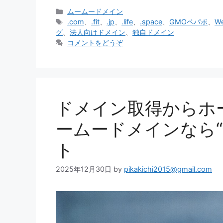
カ
ムームードメイン
テ
タ
.com
、
.fit
、
.jp
、
.life
、
.space
、
GMOペパボ
、
W
ゴ
グ
グ
、
法人向けドメイン
、
独自ドメイン
リ
コメントをどうぞ
ー
ドメイン取得からホ
ームードメインなら“
ト
2025年12月30日
by
pikakichi2015@gmail.com