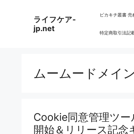
コ
ン
ピカキチ叢書 売
ライフケア-
テ
ン
jp.net
特定商取引法記
ツ
へ
ス
キ
ッ
ムームードメイ
プ
Cookie同意管理ツー
開始＆リリース記念