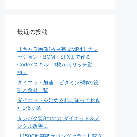
最近の投稿
【キャラ画像1枚→完成MP4】ナレ
ーション・BGM・SFXまで作る
Codexスキル「1枚からリッチ動
画」
ダイエット加速！ビタミンB群の役
割と食材一覧
ダイエットを始める前に知っておき
たい6ヶ条
タンパク質8つの力 ダイエット＆メ
ンタル改善に
【1500部突破☆ロングセラー】稼ぎ