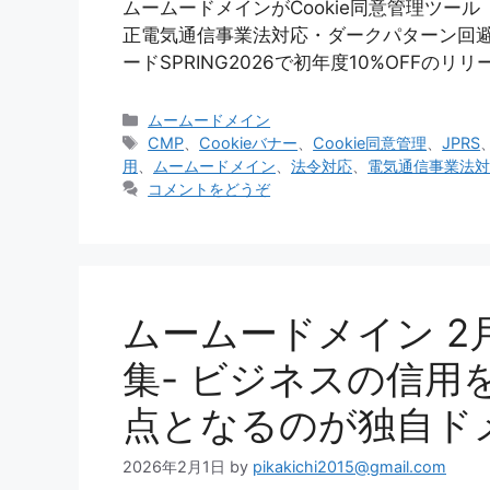
ムームードメインがCookie同意管理ツール
正電気通信事業法対応・ダークパターン回
ードSPRING2026で初年度10%OFF
カ
ムームードメイン
テ
タ
CMP
、
Cookieバナー
、
Cookie同意管理
、
JPRS
ゴ
グ
用
、
ムームードメイン
、
法令対応
、
電気通信事業法対
リ
コメントをどうぞ
ー
ムームードメイン 
集- ビジネスの信用
点となるのが独自ド
2026年2月1日
by
pikakichi2015@gmail.com