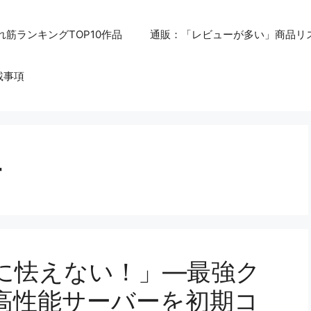
れ筋ランキングTOP10作品
通販：「レビューが多い」商品リ
載事項
ー
に怯えない！」—最強ク
高性能サーバーを初期コ