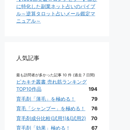
に特化した副業ネット占いのバイブ
ル～逆算タロット占いメール鑑定マ
ニュアル～
人気記事
最も訪問者が多かった記事 10 件 (過去 7 日間)
ピカキチ叢書 売れ筋ランキング
TOP10作品
194
育毛剤「薄毛」を極める！
79
育毛「シャンプー」を極める！
76
育毛剤成分比較(試用1)&(試用2)
70
育毛剤「効果」極める！
67