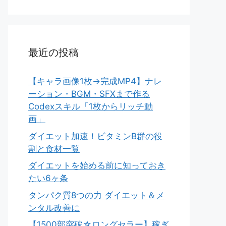
最近の投稿
【キャラ画像1枚→完成MP4】ナレ
ーション・BGM・SFXまで作る
Codexスキル「1枚からリッチ動
画」
ダイエット加速！ビタミンB群の役
割と食材一覧
ダイエットを始める前に知っておき
たい6ヶ条
タンパク質8つの力 ダイエット＆メ
ンタル改善に
【1500部突破☆ロングセラー】稼ぎ