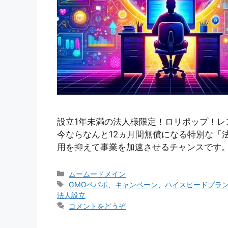
設立1年未満の法人様限定！ロリポップ！レ
今ならなんと12ヵ月間無償になる特別な「
用を抑えて事業を加速させるチャンスです
カ
ムームードメイン
テ
タ
GMOペパボ
、
キャンペーン
、
ハイスピードプラ
ゴ
グ
法人設立
リ
コメントをどうぞ
ー