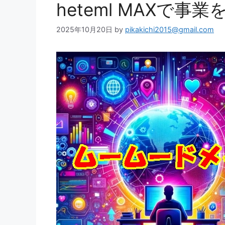
heteml MAXで事
2025年10月20日
by
pikakichi2015@gmail.com