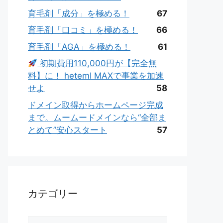
育毛剤「成分」を極める！
67
育毛剤「口コミ」を極める！
66
育毛剤「AGA」を極める！
61
初期費用110,000円が【完全無
料】に！ heteml MAXで事業を加速
せよ
58
ドメイン取得からホームページ完成
まで。ムームードメインなら“全部ま
とめて”安心スタート
57
カテゴリー
カ