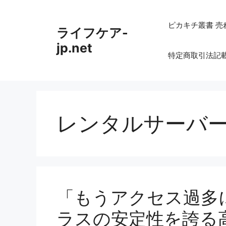
コ
ン
ピカキチ叢書 売
ライフケア-
テ
ン
jp.net
特定商取引法記
ツ
へ
ス
キ
ッ
レンタルサーバ
プ
「もうアクセス過多
ラスの安定性を誇る