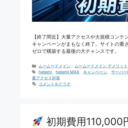
【終了間近】大量アクセスや大規模コンテンツ
キャンペーンがまもなく終了。サイトの重
ゼロで構築する最後の大チャンスです。
カ
ムームードメイン
、
ムームードメイン デメリット
テ
タ
heteml
、
heteml MAX
、
キャンペーン
、
サーバー
ゴ
グ
量アクセス対策
リ
コメントをどうぞ
ー
初期費用110,0