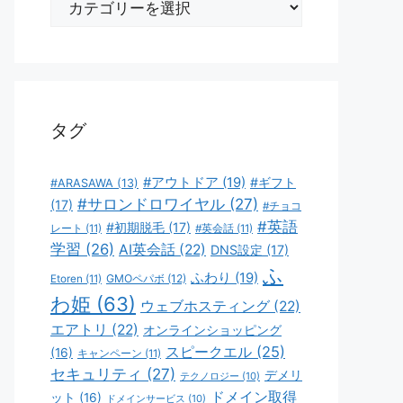
テ
ゴ
リ
ー
タグ
#アウトドア
(19)
#ギフト
#ARASAWA
(13)
#サロンドロワイヤル
(27)
(17)
#チョコ
#英語
#初期脱毛
(17)
レート
(11)
#英会話
(11)
学習
(26)
AI英会話
(22)
DNS設定
(17)
ふ
ふわり
(19)
GMOペパボ
(12)
Etoren
(11)
わ姫
(63)
ウェブホスティング
(22)
エアトリ
(22)
オンラインショッピング
スピークエル
(25)
(16)
キャンペーン
(11)
セキュリティ
(27)
デメリ
テクノロジー
(10)
ドメイン取得
ット
(16)
ドメインサービス
(10)