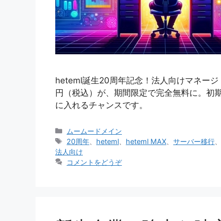
heteml誕生20周年記念！法人向けマネージド
円（税込）が、期間限定で完全無料に。初
に入れるチャンスです。
カ
ムームードメイン
テ
タ
20周年
、
heteml
、
heteml MAX
、
サーバー移行
ゴ
グ
法人向け
リ
コメントをどうぞ
ー