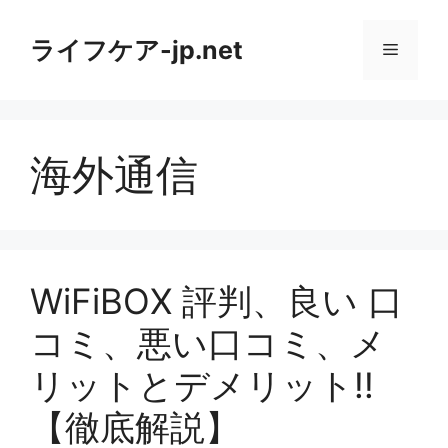
コ
ン
ライフケア-jp.net
メ
テ
ン
ニ
ツ
へ
海外通信
ス
ュ
キ
ッ
ー
プ
WiFiBOX 評判、良い 口
コミ、悪い口コミ、メ
リットとデメリット!!
【徹底解説】