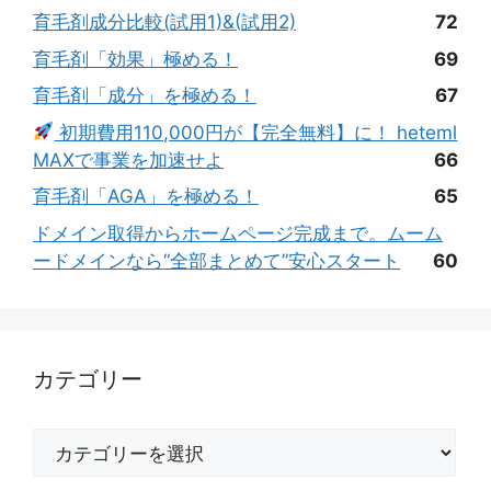
育毛剤成分比較(試用1)&(試用2)
72
育毛剤「効果」極める！
69
育毛剤「成分」を極める！
67
初期費用110,000円が【完全無料】に！ heteml
MAXで事業を加速せよ
66
育毛剤「AGA」を極める！
65
ドメイン取得からホームページ完成まで。ムーム
ードメインなら“全部まとめて”安心スタート
60
カテゴリー
カ
テ