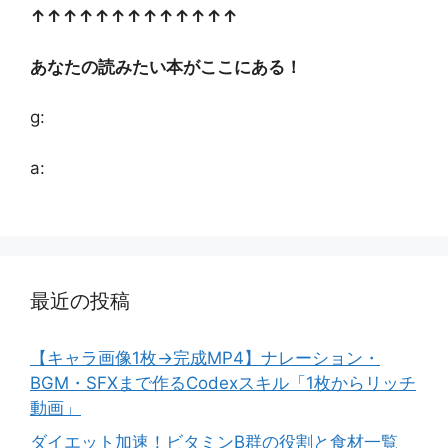
↑↑↑↑↑↑↑↑↑↑↑↑↑
あなたの読みたい本がここにある！
g:
a:
最近の投稿
【キャラ画像1枚→完成MP4】ナレーション・
BGM・SFXまで作るCodexスキル「1枚からリッチ
動画」
ダイエット加速！ビタミンB群の役割と食材一覧