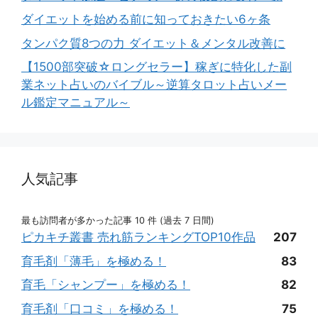
ダイエットを始める前に知っておきたい6ヶ条
タンパク質8つの力 ダイエット＆メンタル改善に
【1500部突破☆ロングセラー】稼ぎに特化した副
業ネット占いのバイブル～逆算タロット占いメー
ル鑑定マニュアル～
人気記事
最も訪問者が多かった記事 10 件 (過去 7 日間)
ピカキチ叢書 売れ筋ランキングTOP10作品
207
育毛剤「薄毛」を極める！
83
育毛「シャンプー」を極める！
82
育毛剤「口コミ」を極める！
75