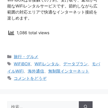
WiFiBOXは非接触での予約、受け取り、返却が可
能なWiFiレンタルサービスです。節約しながら広
範囲の対応エリアで快適なインターネット接続を
楽しめます。
1,086 total views
カ
旅行・グルメ
テ
タ
WiFiBOX
、
WiFiレンタル
、
データプラン
、
モバ
ゴ
グ
イルWiFi
、
海外通信
、
無制限インターネット
リ
コメントをどうぞ
ー
検