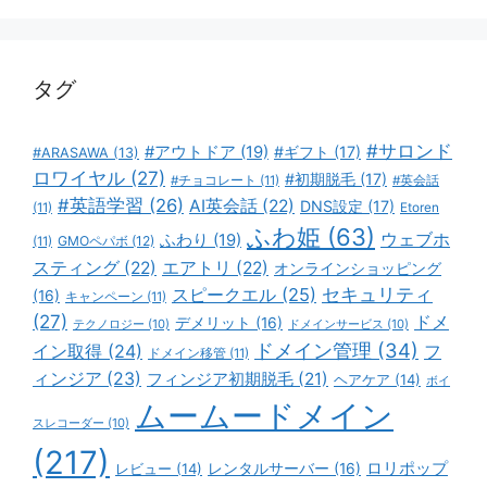
ゴ
リ
ー
タグ
#サロンド
#アウトドア
(19)
#ギフト
(17)
#ARASAWA
(13)
ロワイヤル
(27)
#初期脱毛
(17)
#チョコレート
(11)
#英会話
#英語学習
(26)
AI英会話
(22)
DNS設定
(17)
(11)
Etoren
ふわ姫
(63)
ウェブホ
ふわり
(19)
GMOペパボ
(12)
(11)
スティング
(22)
エアトリ
(22)
オンラインショッピング
スピークエル
(25)
セキュリティ
(16)
キャンペーン
(11)
(27)
ドメ
デメリット
(16)
テクノロジー
(10)
ドメインサービス
(10)
ドメイン管理
(34)
イン取得
(24)
フ
ドメイン移管
(11)
ィンジア
(23)
フィンジア初期脱毛
(21)
ヘアケア
(14)
ボイ
ムームードメイン
スレコーダー
(10)
(217)
ロリポップ
レビュー
(14)
レンタルサーバー
(16)