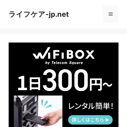
コ
ン
ライフケア-jp.net
メ
テ
ン
ニ
ツ
へ
ス
ュ
キ
ッ
ー
プ