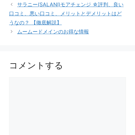
サラニー(SALANI)モアチェンジ ☆評判、良い
ー
口コミ、悪い口コミ、メリットとデメリットはど
うなの？ 【徹底解説】
ムームードメインのお得な情報
コメントする
コ
メ
ン
ト