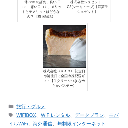
一休.com の評判、良い 口
株式会社シュゼット・
コミ、悪い口コミ、メリッ
C3(シーキューブ)【洋菓子
トとデメリットはどうな
シュゼット】
の？ 【徹底解説】
株式会社ＧＲＡＣＥ 記念日
や誕生日に全国冷凍配送ギ
フト【生クリームつき なめ
らかバスチー】
カ
旅行・グルメ
テ
タ
WiFiBOX
、
WiFiレンタル
、
データプラン
、
モバ
ゴ
グ
イルWiFi
、
海外通信
、
無制限インターネット
リ