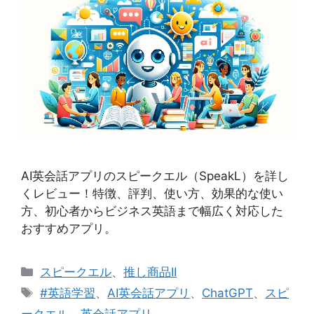
AI英会話アプリのスピークエル（SpeakL）を詳し
くレビュー！特徴、評判、使い方、効果的な使い
方、初心者からビジネス英語まで幅広く対応した
おすすめアプリ。
カ
スピークエル
、
推し商品II
テ
タ
#英語学習
、
AI英会話アプリ
、
ChatGPT
、
スピ
ゴ
グ
ークエル
、
英会話アプリ