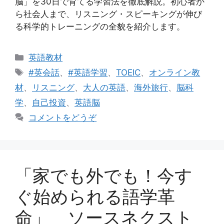
脳」を30日で育てる学習法を徹底解説。初心者か
ら社会人まで、リスニング・スピーキングが伸び
る科学的トレーニングの全貌を紹介します。
カ
英語教材
テ
タ
#英会話
、
#英語学習
、
TOEIC
、
オンライン教
ゴ
グ
材
、
リスニング
、
大人の英語
、
海外旅行
、
脳科
リ
学
、
自己投資
、
英語脳
ー
コメントをどうぞ
「家でも外でも！今す
ぐ始められる語学革
命」 ソースネクスト