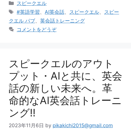
カ
スピークエル
テ
タ
#英語学習
、
AI英会話
、
スピークエル
、
スピー
ゴ
グ
クエル パブ
、
英会話トレーニング
リ
コメントをどうぞ
ー
スピークエルのアウト
プット・AIと共に、英会
話の新しい未来へ。革
命的なAI英会話トレーニ
ング‼
2023年11月6日
by
pikakichi2015@gmail.com