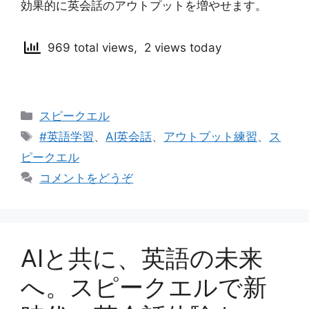
効果的に英会話のアウトプットを増やせます。
969 total views, 2 views today
カ
スピークエル
テ
タ
#英語学習
、
AI英会話
、
アウトプット練習
、
ス
ゴ
グ
ピークエル
リ
コメントをどうぞ
ー
AIと共に、英語の未来
へ。スピークエルで新