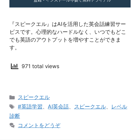
『スピークエル』はAIを活用した英会話練習サー
ビスです。心理的なハードルなく、いつでもどこ
でも英語のアウトプットを増やすことができま
す。
971 total views
カ
スピークエル
テ
タ
#英語学習
、
AI英会話
、
スピークエル
、
レベル
ゴ
グ
診断
リ
コメントをどうぞ
ー