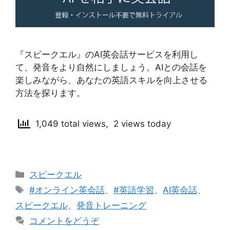
『スピークエル』のAI英会話サービスを利用し
て、発音をより自然にしましょう。AIとの会話を
楽しみながら、あなたの英語スキルを向上させる
方法を探ります。
1,049 total views, 2 views today
カ
スピークエル
テ
タ
#オンライン英会話
、
#英語学習
、
AI英会話
、
ゴ
グ
スピークエル
、
発音トレーニング
リ
コメントをどうぞ
ー