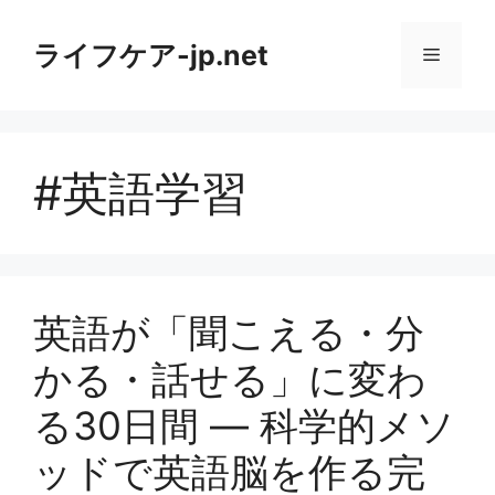
コ
ン
ライフケア-jp.net
メ
テ
ン
ニ
ツ
へ
#英語学習
ス
ュ
キ
ッ
ー
プ
英語が「聞こえる・分
かる・話せる」に変わ
る30日間 ― 科学的メソ
ッドで英語脳を作る完