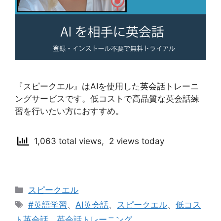
『スピークエル』はAIを使用した英会話トレーニ
ングサービスです。低コストで高品質な英会話練
習を行いたい方におすすめ。
1,063 total views, 2 views today
カ
スピークエル
テ
タ
#英語学習
、
AI英会話
、
スピークエル
、
低コス
ゴ
グ
ト英会話
、
英会話トレーニング