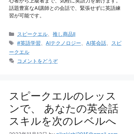
心者から上級者まで、気軽に英語力を磨けます。
話題豊富なAI講師との会話で、緊張せずに英語練
習が可能です。
カ
スピークエル
、
推し商品II
テ
タ
#英語学習
、
AIテクノロジー
、
AI英会話
、
スピ
ゴ
グ
ークエル
リ
コメントをどうぞ
ー
スピークエルのレッス
ンで、 あなたの英会話
スキルを次のレベルへ