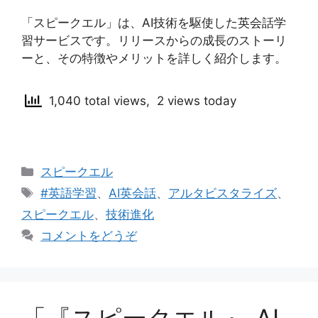
「スピークエル」は、AI技術を駆使した英会話学
習サービスです。リリースからの成長のストーリ
ーと、その特徴やメリットを詳しく紹介します。
1,040 total views, 2 views today
カ
スピークエル
テ
タ
#英語学習
、
AI英会話
、
アルタビスタライズ
、
ゴ
グ
スピークエル
、
技術進化
リ
コメントをどうぞ
ー
「『スピークエル』 AI