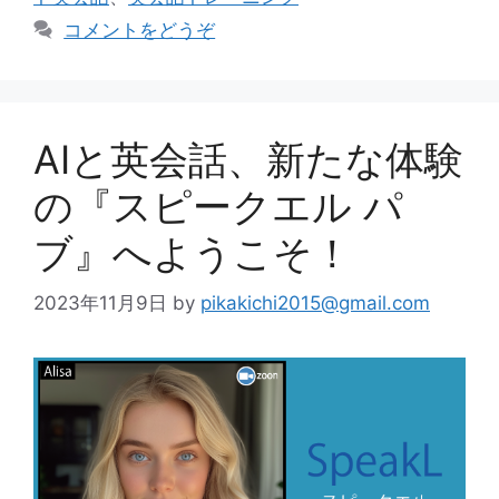
リ
コメントをどうぞ
ー
AIと英会話、新たな体験
の『スピークエル パ
ブ』へようこそ！
2023年11月9日
by
pikakichi2015@gmail.com