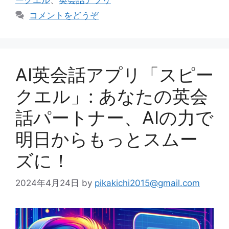
リ
コメントをどうぞ
ー
AI英会話アプリ「スピー
クエル」: あなたの英会
話パートナー、AIの力で
明日からもっとスムー
ズに！
2024年4月24日
by
pikakichi2015@gmail.com