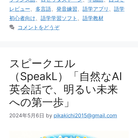
リ
レビュー
、
多言語
、
発音練習
、
語学アプリ
、
語学
ー
初心者向け
、
語学学習ソフト
、
語学教材
コメントをどうぞ
スピークエル
（SpeakL）「自然なAI
英会話で、明るい未来
への第一歩」
2024年5月6日
by
pikakichi2015@gmail.com