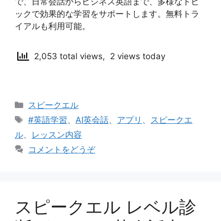
で、日常会話からビジネス英語まで、多様なトピ
ックで効果的な学習をサポートします。無料トラ
イアルも利用可能。
2,053 total views, 2 views today
カ
スピークエル
テ
タ
#英語学習
、
AI英会話
、
アプリ
、
スピークエ
ゴ
グ
ル
、
レッスン内容
リ
コメントをどうぞ
ー
スピークエル レベル診