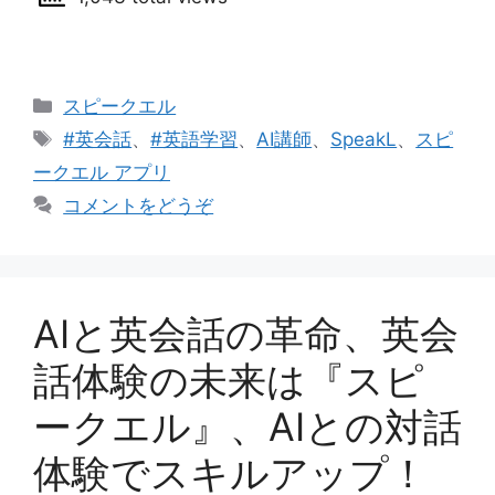
カ
スピークエル
テ
タ
#英会話
、
#英語学習
、
AI講師
、
SpeakL
、
スピ
ゴ
グ
ークエル アプリ
リ
コメントをどうぞ
ー
AIと英会話の革命、英会
話体験の未来は『スピ
ークエル』、AIとの対話
体験でスキルアップ！