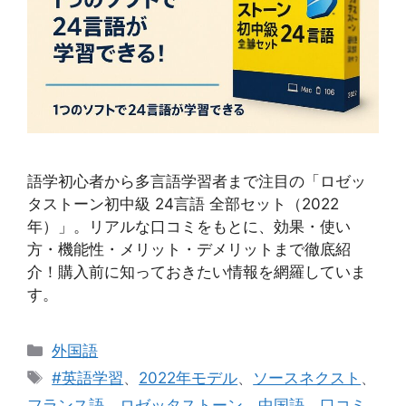
語学初心者から多言語学習者まで注目の「ロゼッ
タストーン初中級 24言語 全部セット（2022
年）」。リアルな口コミをもとに、効果・使い
方・機能性・メリット・デメリットまで徹底紹
介！購入前に知っておきたい情報を網羅していま
す。
カ
外国語
テ
タ
#英語学習
、
2022年モデル
、
ソースネクスト
、
ゴ
グ
フランス語
、
ロゼッタストーン
、
中国語
、
口コミ