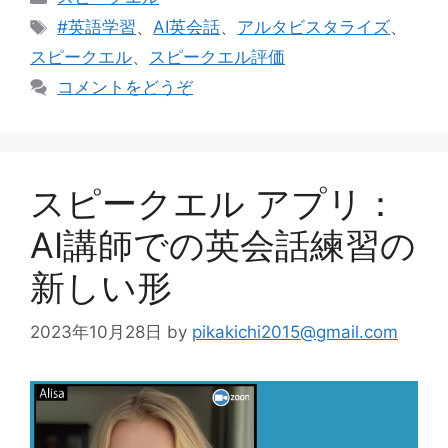
テ
タ
#英語学習
、
AI英会話
、
アルタビスタライズ
、
ゴ
グ
スピークエル
、
スピークエル評価
リ
コメントをどうぞ
ー
スピークエル アプリ：
AI講師での英会話練習の
新しい形
2023年10月28日
by
pikakichi2015@gmail.com