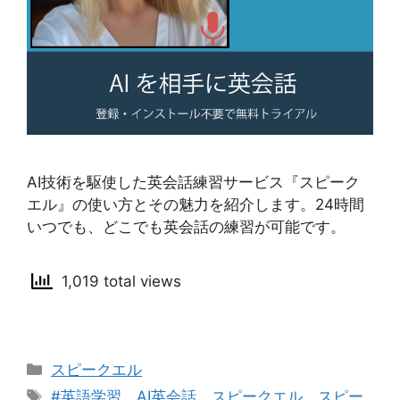
AI技術を駆使した英会話練習サービス『スピーク
エル』の使い方とその魅力を紹介します。24時間
いつでも、どこでも英会話の練習が可能です。
1,019 total views
カ
スピークエル
テ
タ
#英語学習
、
AI英会話
、
スピークエル
、
スピー