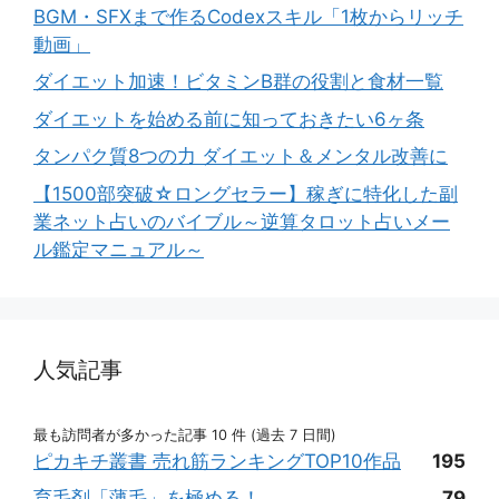
BGM・SFXまで作るCodexスキル「1枚からリッチ
動画」
ダイエット加速！ビタミンB群の役割と食材一覧
ダイエットを始める前に知っておきたい6ヶ条
タンパク質8つの力 ダイエット＆メンタル改善に
【1500部突破☆ロングセラー】稼ぎに特化した副
業ネット占いのバイブル～逆算タロット占いメー
ル鑑定マニュアル～
人気記事
最も訪問者が多かった記事 10 件 (過去 7 日間)
ピカキチ叢書 売れ筋ランキングTOP10作品
195
育毛剤「薄毛」を極める！
79