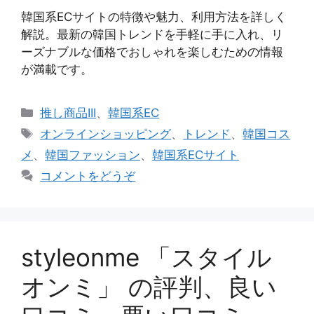
韓国系ECサイトの特徴や魅力、利用方法を詳しく
解説。最新の韓国トレンドを手軽に手に入れ、リ
ーズナブルな価格でおしゃれを楽しむための情報
が満載です。
カ
推し商品III
、
韓国系EC
テ
タ
オンラインショッピング
、
トレンド
、
韓国コス
ゴ
グ
メ
、
韓国ファッション
、
韓国系ECサイト
リ
コメントをどうぞ
ー
styleonme 「スタイル
オンミ」 の評判、良い