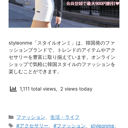
styleonme「スタイルオンミ」は、韓国発のファ
ッションブランドで、トレンドのアイテムやアク
セサリーを豊富に取り揃えています。オンライン
ショップで気軽に韓国スタイルのファッションを
楽しむことができます。
1,111 total views, 2 views today
カ
ファッション
、
生活・ライフ
テ
タ
#アクセサリー
、
#ファッション
、
styleonme
、