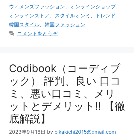
ゴ
グ
ウィメンズファッション
、
オンラインショップ
、
リ
オンラインストア
、
スタイルオンミ
、
トレンド
、
ー
韓国スタイル
、
韓国ファッション
コメントをどうぞ
Codibook（コーディブ
ック） 評判、良い 口コ
ミ、悪い口コミ、メリ
ットとデメリット!! 【徹
底解説】
2023年9月18日
by
pikakichi2015@gmail.com