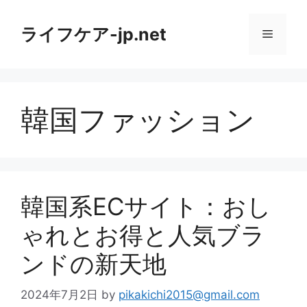
コ
ン
ライフケア-jp.net
メ
テ
ン
ニ
ツ
へ
韓国ファッション
ス
ュ
キ
ッ
ー
プ
韓国系ECサイト：おし
ゃれとお得と人気ブラ
ンドの新天地
2024年7月2日
by
pikakichi2015@gmail.com