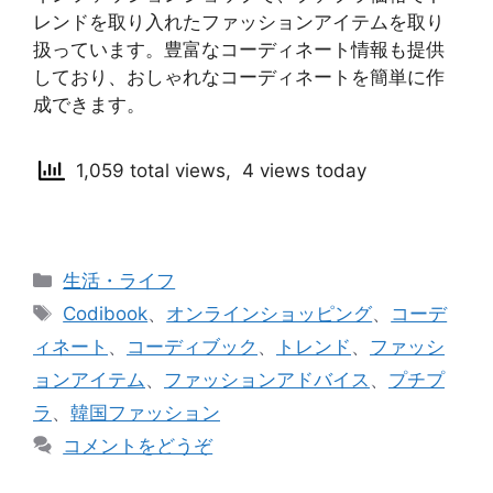
レンドを取り入れたファッションアイテムを取り
扱っています。豊富なコーディネート情報も提供
しており、おしゃれなコーディネートを簡単に作
成できます。
1,059 total views, 4 views today
カ
生活・ライフ
テ
タ
Codibook
、
オンラインショッピング
、
コーデ
ゴ
グ
ィネート
、
コーディブック
、
トレンド
、
ファッシ
リ
ョンアイテム
、
ファッションアドバイス
、
プチプ
ー
ラ
、
韓国ファッション
コメントをどうぞ