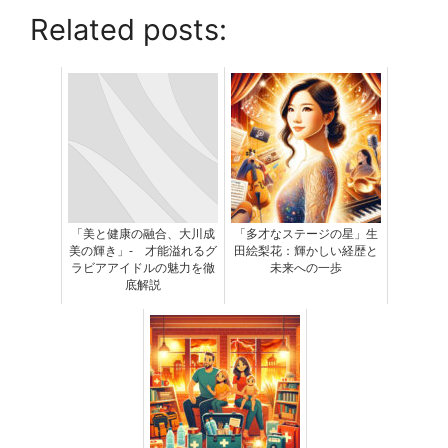
Related posts:
「美と健康の融合、大川成
「多才なステージの星」生
美の輝き」- 才能溢れるグ
田絵梨花：輝かしい経歴と
ラビアアイドルの魅力を徹
未来への一歩
底解説