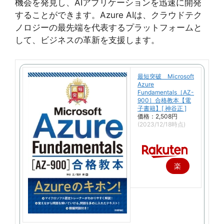
機会を発見し、AIアプリケーションを迅速に開発
することができます。Azure AIは、クラウドテク
ノロジーの最先端を代表するプラットフォームと
して、ビジネスの革新を支援します。
最短突破 Microsoft
Azure
Fundamentals［AZ-
900］合格教本【電
子書籍】[ 神谷正 ]
価格：2,508円
(2023/12/18時点)
楽
天
で
購