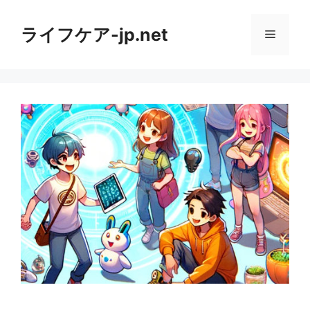
コ
ン
ライフケア-jp.net
メ
テ
ン
ニ
ツ
へ
ス
ュ
キ
ッ
ー
プ