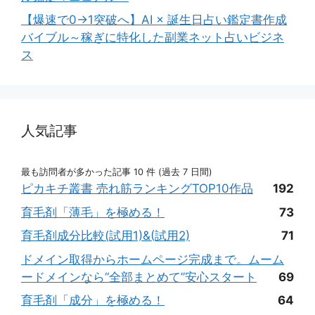
【爆速で0→1突破へ】AI × 誕生日占い鑑定書作成
バイブル～稼ぎに特化した副業ネット占いビジネ
ス
人気記事
最も訪問者が多かった記事 10 件 (過去 7 日間)
ピカキチ叢書 売れ筋ランキングTOP10作品
192
育毛剤「薄毛」を極める！
73
育毛剤成分比較(試用1)&(試用2)
71
ドメイン取得からホームページ完成まで。ムーム
ードメインなら“全部まとめて”安心スタート
69
育毛剤「成分」を極める！
64