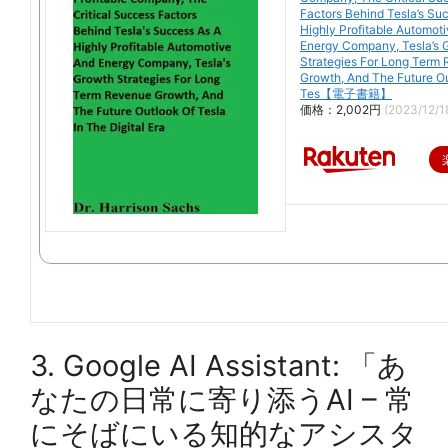
Factors Behind Tesla’s Su
Highly Profitable Automot
Energy Company, Tesla’s 
Strategies For Long Term
Growth, And The Future O
Tes【電子書籍】
価格：2,002円
(2023/12/
3. Google AI Assistant: 「あ
なたの日常に寄り添うAI – 常
にそばにいる知的なアシスタ