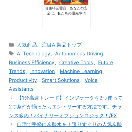
災害時必需品：あなたの安
全は、私たちの優先事項
カ
人気商品
、
注目AI製品トップ
テ
タ
AI Technology
、
Autonomous Driving
、
ゴ
グ
Business Efficiency
、
Creative Tools
、
Future
リ
Trends
、
Innovation
、
Machine Learning
、
ー
Productivity
、
Smart Solutions
、
Voice
Assistants
【1分高速トレード】インジケータを3つ使って
2つ条件が揃ったらエントリーする方法です。チャ
ンス多め！バイナリーオプションロジック！/FX
自宅で手軽に炭酸水を！選りすぐりの人気炭酸