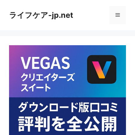
コ
ン
ライフケア-jp.net
メ
テ
ン
ニ
ツ
へ
ス
ュ
キ
ッ
ー
プ