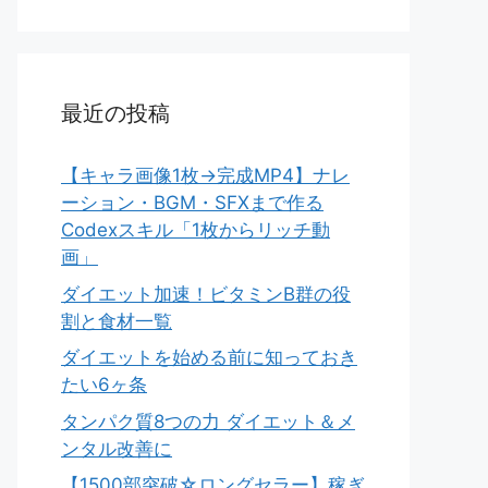
最近の投稿
【キャラ画像1枚→完成MP4】ナレ
ーション・BGM・SFXまで作る
Codexスキル「1枚からリッチ動
画」
ダイエット加速！ビタミンB群の役
割と食材一覧
ダイエットを始める前に知っておき
たい6ヶ条
タンパク質8つの力 ダイエット＆メ
ンタル改善に
【1500部突破☆ロングセラー】稼ぎ