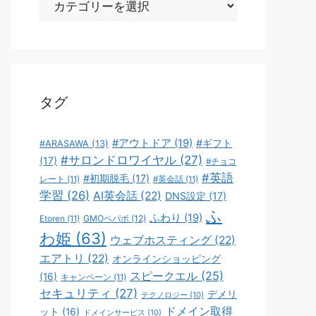
テ
ゴ
リ
ー
タグ
#アウトドア
(19)
#ギフト
#ARASAWA
(13)
#サロンドロワイヤル
(27)
(17)
#チョコ
#英語
#初期脱毛
(17)
レート
(11)
#英会話
(11)
学習
(26)
AI英会話
(22)
DNS設定
(17)
ふ
ふわり
(19)
GMOペパボ
(12)
Etoren
(11)
わ姫
(63)
ウェブホスティング
(22)
エアトリ
(22)
オンラインショッピング
スピークエル
(25)
(16)
キャンペーン
(11)
セキュリティ
(27)
デメリ
テクノロジー
(10)
ドメイン取得
ット
(16)
ドメインサービス
(10)