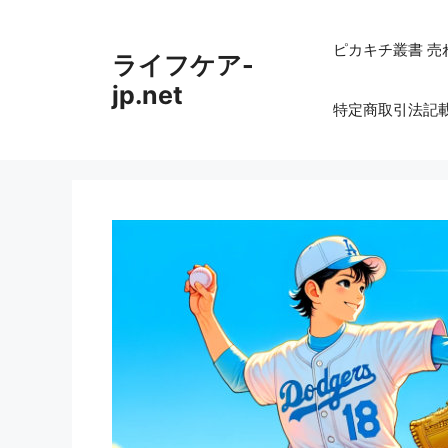
コ
ン
ピカキチ叢書 売
ライフケア-
テ
ン
jp.net
特定商取引法記
ツ
へ
ス
キ
ッ
プ