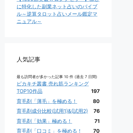
に特化した副業ネット占いのバイブ
ル～逆算タロット占いメール鑑定マ
ニュアル～
人気記事
最も訪問者が多かった記事 10 件 (過去 7 日間)
ピカキチ叢書 売れ筋ランキング
TOP10作品
197
育毛剤「薄毛」を極める！
80
育毛剤成分比較(試用1)&(試用2)
76
育毛剤「効果」極める！
71
育毛剤「口コミ」を極める！
70