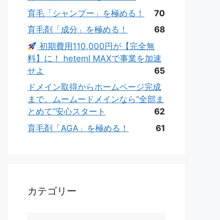
育毛「シャンプー」を極める！
70
育毛剤「成分」を極める！
68
初期費用110,000円が【完全無
料】に！ heteml MAXで事業を加速
せよ
65
ドメイン取得からホームページ完成
まで。ムームードメインなら“全部ま
とめて”安心スタート
62
育毛剤「AGA」を極める！
61
カテゴリー
カ