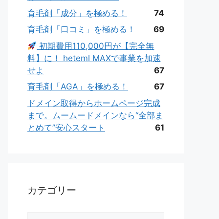
育毛剤「成分」を極める！
74
育毛剤「口コミ」を極める！
69
初期費用110,000円が【完全無
料】に！ heteml MAXで事業を加速
せよ
67
育毛剤「AGA」を極める！
67
ドメイン取得からホームページ完成
まで。ムームードメインなら“全部ま
とめて”安心スタート
61
カテゴリー
カ