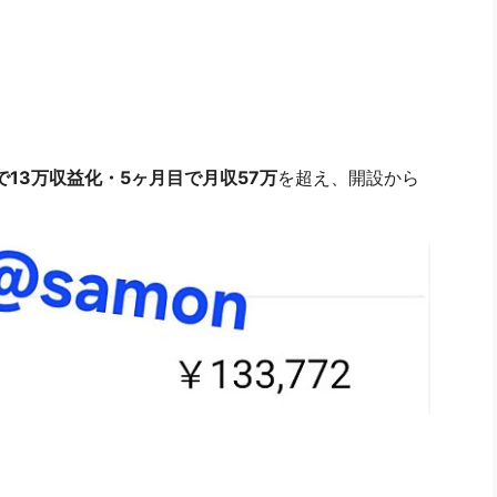
で13万収益化・5ヶ月目で月収57万
を超え、開設から