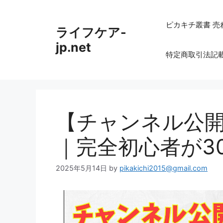
コ
ン
ピカキチ叢書 売
ライフケア-
テ
ン
jp.net
特定商取引法記
ツ
へ
ス
キ
ッ
【チャンネル公開】A
プ
｜完全初心者が3
2025年5月14日
by
pikakichi2015@gmail.com