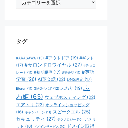
テ
ゴ
リ
ー
タグ
#アウトドア
(19)
#ギフト
#ARASAWA
(13)
#サロンドロワイヤル
(27)
(17)
#チョコ
#英語
#初期脱毛
(17)
レート
(11)
#英会話
(11)
学習
(26)
AI英会話
(22)
DNS設定
(17)
ふ
ふわり
(19)
GMOペパボ
(12)
Etoren
(11)
わ姫
(63)
ウェブホスティング
(22)
エアトリ
(22)
オンラインショッピング
スピークエル
(25)
(16)
キャンペーン
(11)
セキュリティ
(27)
デメリ
テクノロジー
(10)
ドメイン取得
ット
(16)
ドメインサービス
(10)