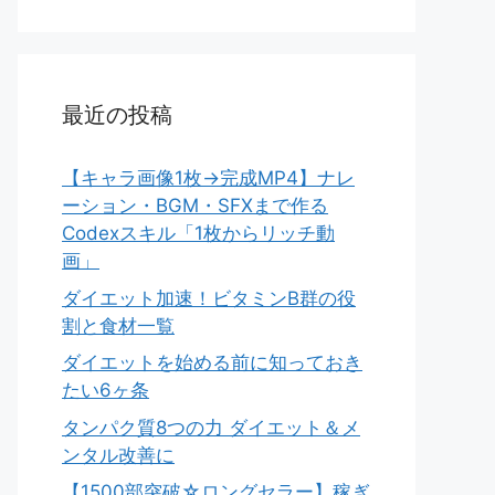
最近の投稿
【キャラ画像1枚→完成MP4】ナレ
ーション・BGM・SFXまで作る
Codexスキル「1枚からリッチ動
画」
ダイエット加速！ビタミンB群の役
割と食材一覧
ダイエットを始める前に知っておき
たい6ヶ条
タンパク質8つの力 ダイエット＆メ
ンタル改善に
【1500部突破☆ロングセラー】稼ぎ