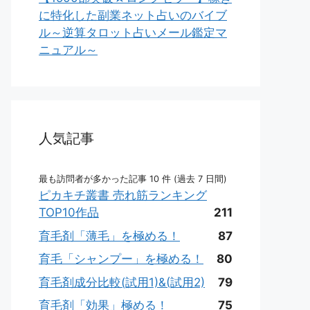
に特化した副業ネット占いのバイブ
ル～逆算タロット占いメール鑑定マ
ニュアル～
人気記事
最も訪問者が多かった記事 10 件 (過去 7 日間)
ピカキチ叢書 売れ筋ランキング
TOP10作品
211
育毛剤「薄毛」を極める！
87
育毛「シャンプー」を極める！
80
育毛剤成分比較(試用1)&(試用2)
79
育毛剤「効果」極める！
75