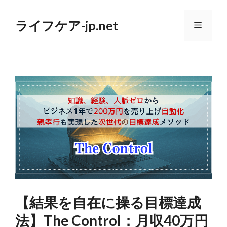
コ
ン
ライフケア-jp.net
テ
メ
ン
ツ
へ
ニ
ス
キ
ッ
ュ
プ
ー
【結果を自在に操る目標達成
法】The Control：月収40万円