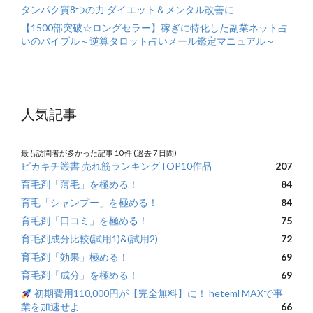
タンパク質8つの力 ダイエット＆メンタル改善に
【1500部突破☆ロングセラー】稼ぎに特化した副業ネット占
いのバイブル～逆算タロット占いメール鑑定マニュアル～
人気記事
最も訪問者が多かった記事 10 件 (過去 7 日間)
ピカキチ叢書 売れ筋ランキングTOP10作品
207
育毛剤「薄毛」を極める！
84
育毛「シャンプー」を極める！
84
育毛剤「口コミ」を極める！
75
育毛剤成分比較(試用1)&(試用2)
72
育毛剤「効果」極める！
69
育毛剤「成分」を極める！
69
初期費用110,000円が【完全無料】に！ heteml MAXで事
業を加速せよ
66