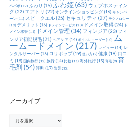
ふわ姫
(63)
ふわり
(19)
ウェブホスティン
ペパボ
(12)
グ
(22)
エアトリ
(22)
オンラインショッピング
(16)
キャンペ
セキュリティ
(27)
スピークエル
(25)
ーン
(11)
テクノロジー
ドメイン取得
(24)
デメリット
(16)
ド
(10)
ドメインサービス
(10)
ドメイン管理
(34)
フィンジア
(23)
フィ
メイン移管
(11)
ム
ンジア初期脱毛
(21)
ヘアケア
(14)
ボイスレコーダー
(10)
ームードメイン
(217)
レ
レビュー
(14)
ロリポップ
(19)
健康
(19)
ンタルサーバー
(16)
口コ
使い方
(9)
育
ミ
(18)
旅行
(14)
海外旅行
(15)
国内旅行
(12)
比較
(11)
育毛
(9)
毛剤
(54)
評判
(17)
防災
(12)
アーカイブ
ア
ー
カ
イ