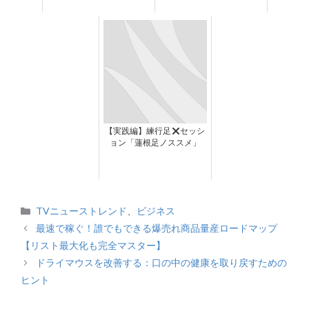
【実践編】練行足
セッシ
ョン「蓮根足ノススメ」
カ
TVニューストレンド
、
ビジネス
テ
最速で稼ぐ！誰でもできる爆売れ商品量産ロードマップ
ゴ
【リスト最大化も完全マスター】
リ
ドライマウスを改善する：口の中の健康を取り戻すための
ー
ヒント