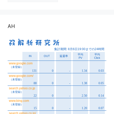
カ
イ
ブ
AH