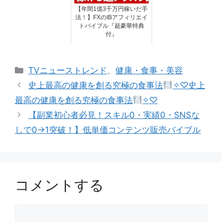
【年間1億3千万円稼いだ手
法！】FXのIBアフィリエイ
トバイブル『超豪華特典
付』
カ
TVニューストレンド
、
健康・食事・美容
テ
史上最高の健康を創る究極の食事法
✧♡史上
ゴ
最高の健康を創る究極の食事法
✧♡
リ
【副業初心者必見！スキル0・実績0・SNSな
ー
しで0→1突破！】低単価コンテンツ販売バイブル
コメントする
コ