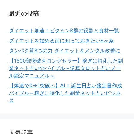
最近の投稿
ダイエット加速！ビタミンB群の役割と食材一覧
ダイエットを始める前に知っておきたい6ヶ条
タンパク質8つの力 ダイエット＆メンタル改善に
【1500部突破☆ロングセラー】稼ぎに特化した副
業ネット占いのバイブル～逆算タロット占いメー
ル鑑定マニュアル～
【爆速で0→1突破へ】AI × 誕生日占い鑑定書作成
バイブル～稼ぎに特化した副業ネット占いビジネ
ス
人気記事