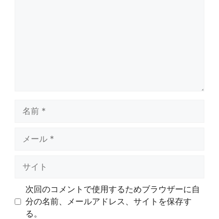
メ
ン
ト
名
前
メ
ー
ル
サ
イ
ト
次回のコメントで使用するためブラウザーに自
分の名前、メールアドレス、サイトを保存す
る。