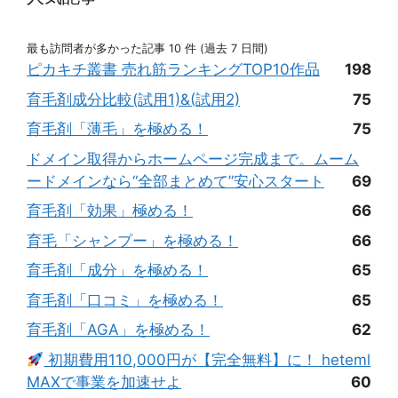
最も訪問者が多かった記事 10 件 (過去 7 日間)
ピカキチ叢書 売れ筋ランキングTOP10作品
198
育毛剤成分比較(試用1)&(試用2)
75
育毛剤「薄毛」を極める！
75
ドメイン取得からホームページ完成まで。ムーム
ードメインなら“全部まとめて”安心スタート
69
育毛剤「効果」極める！
66
育毛「シャンプー」を極める！
66
育毛剤「成分」を極める！
65
育毛剤「口コミ」を極める！
65
育毛剤「AGA」を極める！
62
初期費用110,000円が【完全無料】に！ heteml
MAXで事業を加速せよ
60