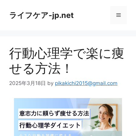
コ
ン
ライフケア-jp.net
メ
テ
ン
ニ
ツ
へ
行動心理学で楽に痩
ス
ュ
キ
せる方法！
ッ
ー
プ
2025年3月18日
by
pikakichi2015@gmail.com