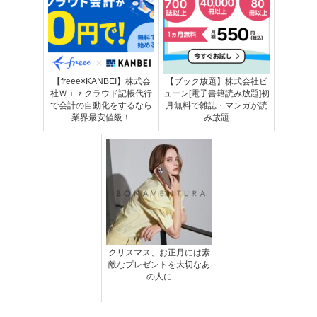
【freee×KANBEI】株式会
【ブック放題】株式会社ビ
社Ｗｉｚクラウド記帳代行
ューン[電子書籍読み放題]初
で会計の自動化をするなら
月無料で雑誌・マンガが読
業界最安値級！
み放題
クリスマス、お正月には素
敵なプレゼントを大切なあ
の人に