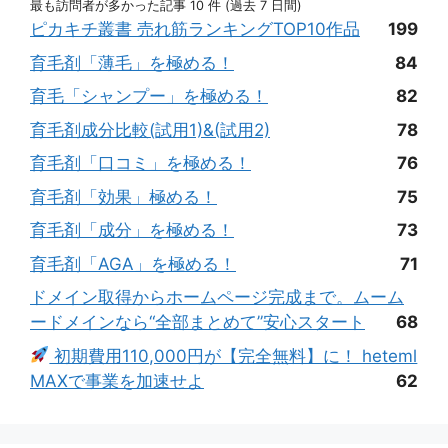
最も訪問者が多かった記事 10 件 (過去 7 日間)
ピカキチ叢書 売れ筋ランキングTOP10作品
199
育毛剤「薄毛」を極める！
84
育毛「シャンプー」を極める！
82
育毛剤成分比較(試用1)&(試用2)
78
育毛剤「口コミ」を極める！
76
育毛剤「効果」極める！
75
育毛剤「成分」を極める！
73
育毛剤「AGA」を極める！
71
ドメイン取得からホームページ完成まで。ムーム
ードメインなら“全部まとめて”安心スタート
68
初期費用110,000円が【完全無料】に！ heteml
MAXで事業を加速せよ
62