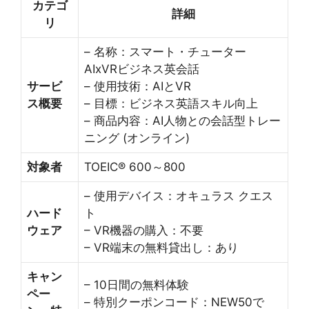
カテゴ
詳細
リ
– 名称：スマート・チューター
AIxVRビジネス英会話
サービ
– 使用技術：AIとVR
ス概要
– 目標：ビジネス英語スキル向上
– 商品内容：AI人物との会話型トレー
ニング (オンライン)
対象者
TOEIC® 600～800
– 使用デバイス：オキュラス クエス
ハード
ト
ウェア
– VR機器の購入：不要
– VR端末の無料貸出し：あり
キャン
– 10日間の無料体験
ペー
– 特別クーポンコード：NEW50で