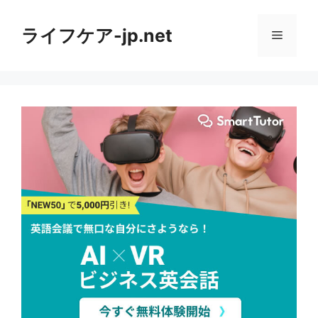
コ
ン
ライフケア-jp.net
メ
テ
ン
ニ
ツ
へ
ス
ュ
キ
ッ
ー
プ