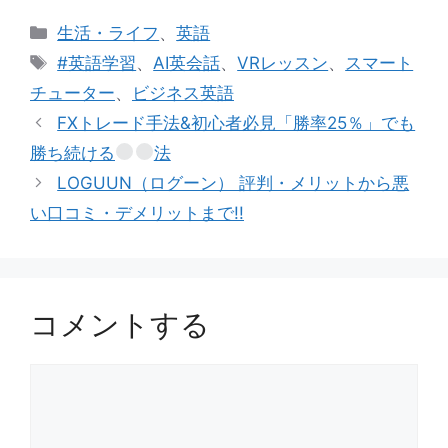
カ
生活・ライフ
、
英語
テ
タ
#英語学習
、
AI英会話
、
VRレッスン
、
スマート
ゴ
グ
チューター
、
ビジネス英語
リ
FXトレード手法&初心者必見「勝率25％」でも
ー
勝ち続ける
法
LOGUUN（ログーン） 評判・メリットから悪
い口コミ・デメリットまで!!
コメントする
コ
メ
ン