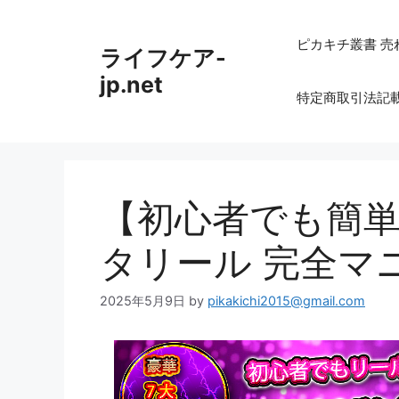
コ
ン
ピカキチ叢書 売
ライフケア-
テ
ン
jp.net
特定商取引法記
ツ
へ
ス
キ
ッ
【初心者でも簡単】
プ
タリール 完全マ
2025年5月9日
by
pikakichi2015@gmail.com