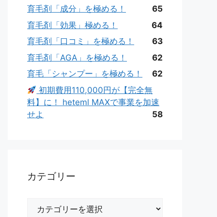
育毛剤「成分」を極める！
65
育毛剤「効果」極める！
64
育毛剤「口コミ」を極める！
63
育毛剤「AGA」を極める！
62
育毛「シャンプー」を極める！
62
初期費用110,000円が【完全無
料】に！ heteml MAXで事業を加速
せよ
58
カテゴリー
カ
テ