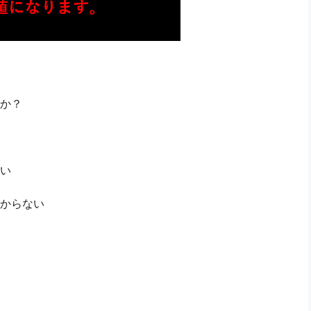
か？
い
からない