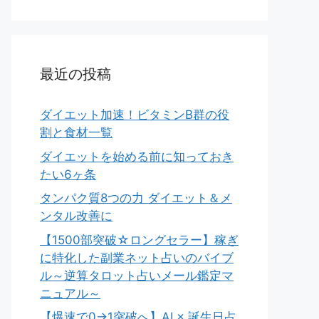
最近の投稿
ダイエット加速！ビタミンB群の役
割と食材一覧
ダイエットを始める前に知っておき
たい6ヶ条
タンパク質8つの力 ダイエット＆メ
ンタル改善に
【1500部突破☆ロングセラー】稼ぎ
に特化した副業ネット占いのバイブ
ル～逆算タロット占いメール鑑定マ
ニュアル～
【爆速で0→1突破へ】AI × 誕生日占