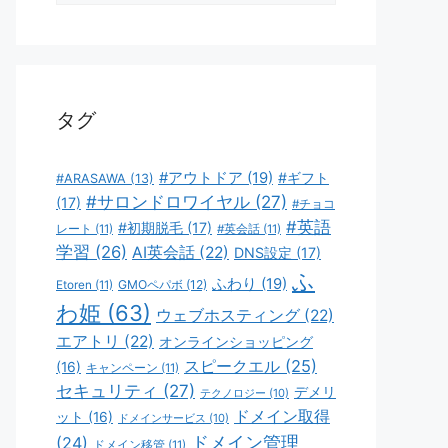
ゴ
リ
ー
タグ
#アウトドア
(19)
#ギフト
#ARASAWA
(13)
#サロンドロワイヤル
(27)
(17)
#チョコ
#英語
#初期脱毛
(17)
レート
(11)
#英会話
(11)
学習
(26)
AI英会話
(22)
DNS設定
(17)
ふ
ふわり
(19)
GMOペパボ
(12)
Etoren
(11)
わ姫
(63)
ウェブホスティング
(22)
エアトリ
(22)
オンラインショッピング
スピークエル
(25)
(16)
キャンペーン
(11)
セキュリティ
(27)
デメリ
テクノロジー
(10)
ドメイン取得
ット
(16)
ドメインサービス
(10)
ドメイン管理
(24)
ドメイン移管
(11)