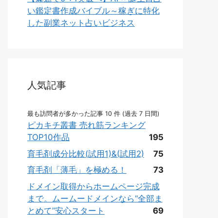
い鑑定書作成バイブル～稼ぎに特化
した副業ネット占いビジネス
人気記事
最も訪問者が多かった記事 10 件 (過去 7 日間)
ピカキチ叢書 売れ筋ランキング
TOP10作品
195
育毛剤成分比較(試用1)&(試用2)
75
育毛剤「薄毛」を極める！
73
ドメイン取得からホームページ完成
まで。ムームードメインなら“全部ま
とめて”安心スタート
69