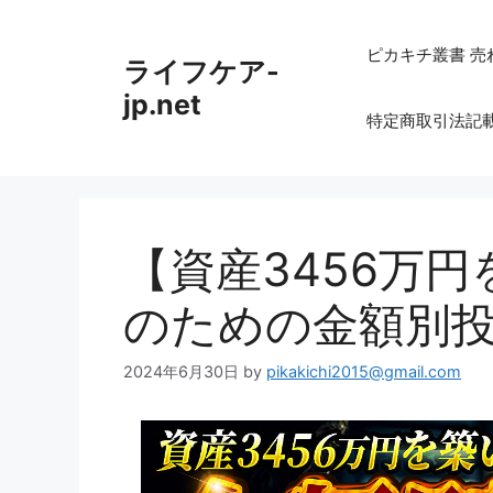
コ
ン
ピカキチ叢書 売
ライフケア-
テ
ン
jp.net
特定商取引法記
ツ
へ
ス
キ
ッ
【資産3456万
プ
のための金額別
2024年6月30日
by
pikakichi2015@gmail.com