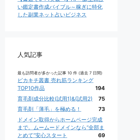
い鑑定書作成バイブル～稼ぎに特化
した副業ネット占いビジネス
人気記事
最も訪問者が多かった記事 10 件 (過去 7 日間)
ピカキチ叢書 売れ筋ランキング
TOP10作品
194
育毛剤成分比較(試用1)&(試用2)
75
育毛剤「薄毛」を極める！
73
ドメイン取得からホームページ完成
まで。ムームードメインなら“全部ま
とめて”安心スタート
69