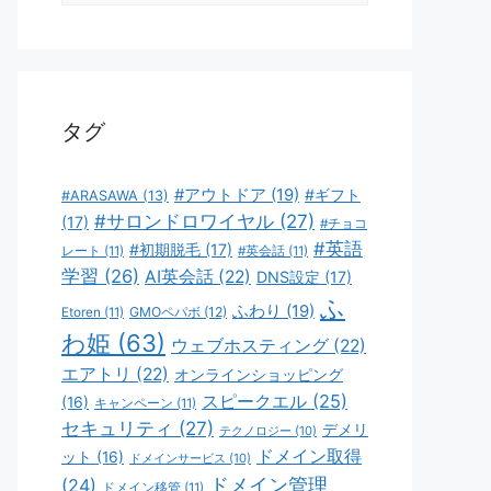
ゴ
リ
ー
タグ
#アウトドア
(19)
#ギフト
#ARASAWA
(13)
#サロンドロワイヤル
(27)
(17)
#チョコ
#英語
#初期脱毛
(17)
レート
(11)
#英会話
(11)
学習
(26)
AI英会話
(22)
DNS設定
(17)
ふ
ふわり
(19)
GMOペパボ
(12)
Etoren
(11)
わ姫
(63)
ウェブホスティング
(22)
エアトリ
(22)
オンラインショッピング
スピークエル
(25)
(16)
キャンペーン
(11)
セキュリティ
(27)
デメリ
テクノロジー
(10)
ドメイン取得
ット
(16)
ドメインサービス
(10)
ドメイン管理
(24)
ドメイン移管
(11)