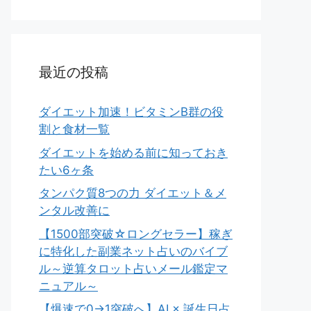
最近の投稿
ダイエット加速！ビタミンB群の役
割と食材一覧
ダイエットを始める前に知っておき
たい6ヶ条
タンパク質8つの力 ダイエット＆メ
ンタル改善に
【1500部突破☆ロングセラー】稼ぎ
に特化した副業ネット占いのバイブ
ル～逆算タロット占いメール鑑定マ
ニュアル～
【爆速で0→1突破へ】AI × 誕生日占