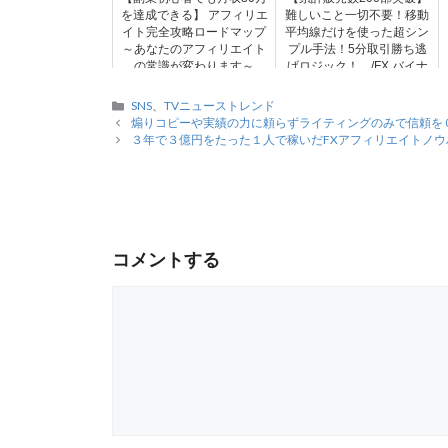
を達成できる】 アフィリエ
難しいこと一切不要！移動
イト完全攻略ロードマップ
平均線だけを使った超シン
～あなたのアフィリエイト
プル手法！5分取引勝ち逃
の常識が変わります～
げロジック！ /FX,バイナ
リーオプション
カ
SNS
、
TVニューストレンド
テ
煽りコピーや実績の力に頼らずライティングのみで信頼を
ゴ
３年で３億円をたった１人で稼いだFXアフィリエイトノウ
リ
ー
コメントする
コ
メ
ン
ト