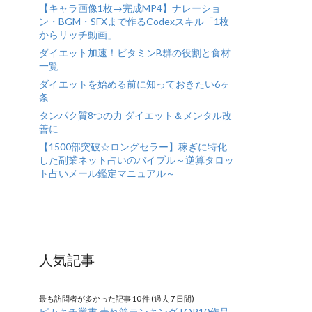
【キャラ画像1枚→完成MP4】ナレーショ
ン・BGM・SFXまで作るCodexスキル「1枚
からリッチ動画」
ダイエット加速！ビタミンB群の役割と食材
一覧
ダイエットを始める前に知っておきたい6ヶ
条
タンパク質8つの力 ダイエット＆メンタル改
善に
【1500部突破☆ロングセラー】稼ぎに特化
した副業ネット占いのバイブル～逆算タロッ
ト占いメール鑑定マニュアル～
人気記事
最も訪問者が多かった記事 10 件 (過去 7 日間)
ピカキチ叢書 売れ筋ランキングTOP10作品