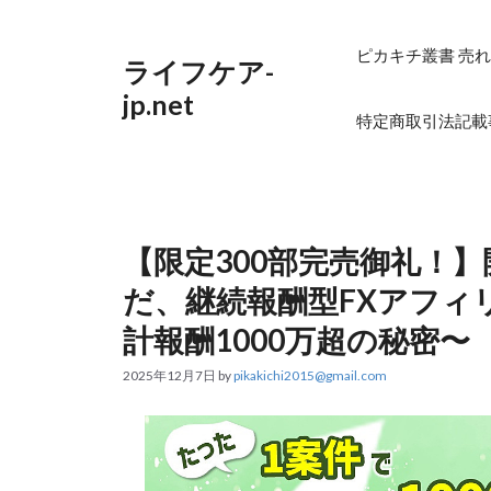
コ
ン
テ
ピカキチ叢書 売れ
ライフケア-
ン
ツ
jp.net
へ
特定商取引法記載
ス
キ
ッ
プ
【限定300部完売御礼！】
だ、継続報酬型FXアフィ
計報酬1000万超の秘密〜
2025年12月7日
by
pikakichi2015@gmail.com