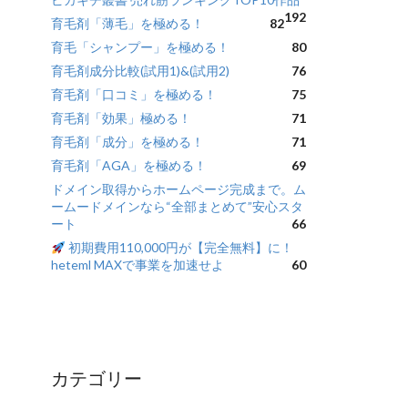
192
育毛剤「薄毛」を極める！
82
育毛「シャンプー」を極める！
80
育毛剤成分比較(試用1)&(試用2)
76
育毛剤「口コミ」を極める！
75
育毛剤「効果」極める！
71
育毛剤「成分」を極める！
71
育毛剤「AGA」を極める！
69
ドメイン取得からホームページ完成まで。ム
ームードメインなら“全部まとめて”安心スタ
ート
66
初期費用110,000円が【完全無料】に！
heteml MAXで事業を加速せよ
60
カテゴリー