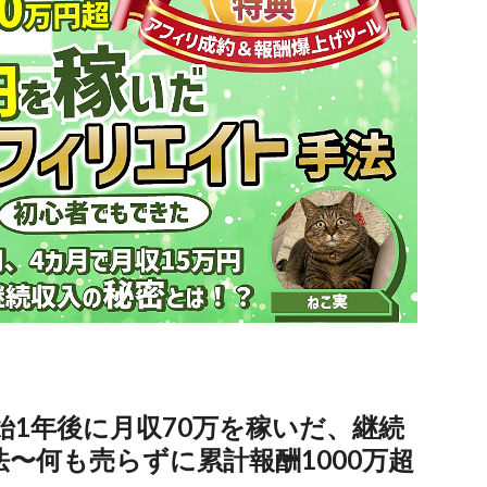
始1年後に月収70万を稼いだ、継続
〜何も売らずに累計報酬1000万超