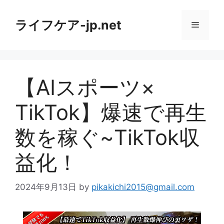
コ
ン
ライフケア-jp.net
メ
テ
ン
ニ
ツ
へ
【AIスポーツ×
ス
ュ
キ
TikTok】爆速で再生
ッ
ー
プ
数を稼ぐ~TikTok収
益化！
2024年9月13日
by
pikakichi2015@gmail.com