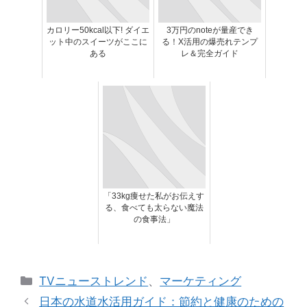
カロリー50kcal以下! ダイエ
3万円のnoteが量産でき
ット中のスイーツがここに
る！X活用の爆売れテンプ
ある
レ＆完全ガイド
「33kg痩せた私がお伝えす
る、食べても太らない魔法
の食事法」
カ
TVニューストレンド
、
マーケティング
テ
日本の水道水活用ガイド：節約と健康のための