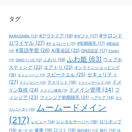
リ
ー
タグ
#サロンド
#アウトドア
(19)
#ギフト
(17)
#ARASAWA
(13)
ロワイヤル
(27)
#初期脱毛
(17)
#チョコレート
(11)
#英会話
#英語学習
(26)
AI英会話
(22)
DNS設定
(17)
(11)
Etoren
ふわ姫
(63)
ウェブホ
ふわり
(19)
GMOペパボ
(12)
(11)
スティング
(22)
エアトリ
(22)
オンラインショッピング
スピークエル
(25)
セキュリティ
(16)
キャンペーン
(11)
(27)
ドメ
デメリット
(16)
テクノロジー
(10)
ドメインサービス
(10)
ドメイン管理
(34)
イン取得
(24)
フ
ドメイン移管
(11)
ィンジア
(23)
フィンジア初期脱毛
(21)
ヘアケア
(14)
ボイ
ムームードメイン
スレコーダー
(10)
(217)
ロリポップ
レビュー
(14)
レンタルサーバー
(16)
(19)
健康
(19)
口コミ
(18)
旅行
(14)
国内旅行
(12)
比
使い方
(9)