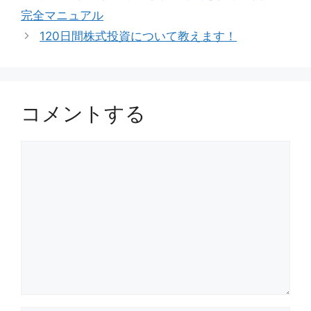
ゴ
完全マニュアル
リ
120日間株式投資について教えます！
ー
コメントする
コ
メ
ン
ト