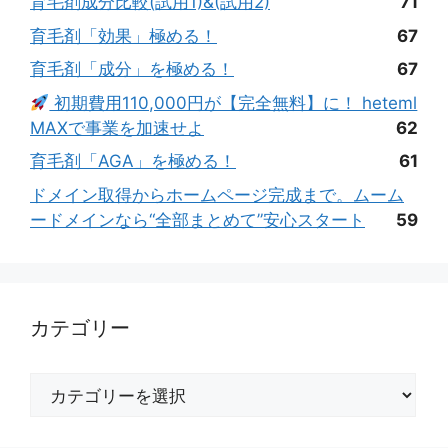
育毛剤成分比較(試用1)&(試用2)
71
育毛剤「効果」極める！
67
育毛剤「成分」を極める！
67
初期費用110,000円が【完全無料】に！ heteml
MAXで事業を加速せよ
62
育毛剤「AGA」を極める！
61
ドメイン取得からホームページ完成まで。ムーム
ードメインなら“全部まとめて”安心スタート
59
カテゴリー
カ
テ
ゴ