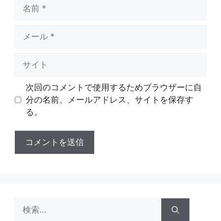
名
前
メ
ー
ル
サ
イ
ト
次回のコメントで使用するためブラウザーに自
分の名前、メールアドレス、サイトを保存す
る。
検
索: