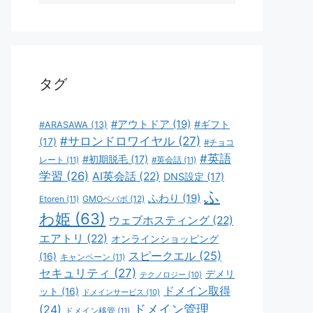
ゴ
リ
ー
タグ
#アウトドア
(19)
#ギフト
#ARASAWA
(13)
#サロンドロワイヤル
(27)
(17)
#チョコ
#英語
#初期脱毛
(17)
レート
(11)
#英会話
(11)
学習
(26)
AI英会話
(22)
DNS設定
(17)
ふ
ふわり
(19)
GMOペパボ
(12)
Etoren
(11)
わ姫
(63)
ウェブホスティング
(22)
エアトリ
(22)
オンラインショッピング
スピークエル
(25)
(16)
キャンペーン
(11)
セキュリティ
(27)
デメリ
テクノロジー
(10)
ドメイン取得
ット
(16)
ドメインサービス
(10)
ドメイン管理
(24)
ドメイン移管
(11)