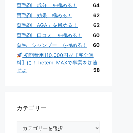
育毛剤「成分」を極める！
64
育毛剤「効果」極める！
62
育毛剤「AGA」を極める！
62
育毛剤「口コミ」を極める！
60
育毛「シャンプー」を極める！
60
初期費用110,000円が【完全無
料】に！ heteml MAXで事業を加速
せよ
58
カテゴリー
カ
テ