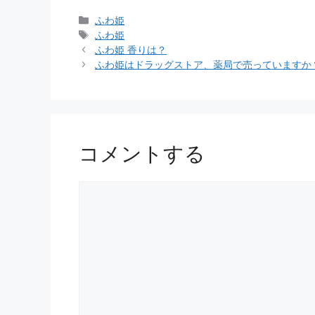
カ
ふわ姫
テ
タ
ふわ姫
ゴ
グ
ふわ姫 香りは？
リ
ふわ姫はドラッグストア、薬局で売っていますか
ー
コメントする
コ
メ
ン
ト