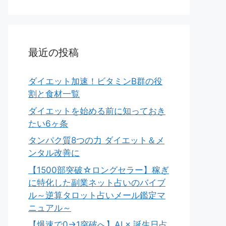
最近の投稿
ダイエット加速！ビタミンB群の役
割と食材一覧
ダイエットを始める前に知っておき
たい6ヶ条
タンパク質8つの力 ダイエット＆メ
ンタル改善に
【1500部突破☆ロングセラー】稼ぎ
に特化した副業ネット占いのバイブ
ル～逆算タロット占いメール鑑定マ
ニュアル～
【爆速で0→1突破へ】AI × 誕生日占