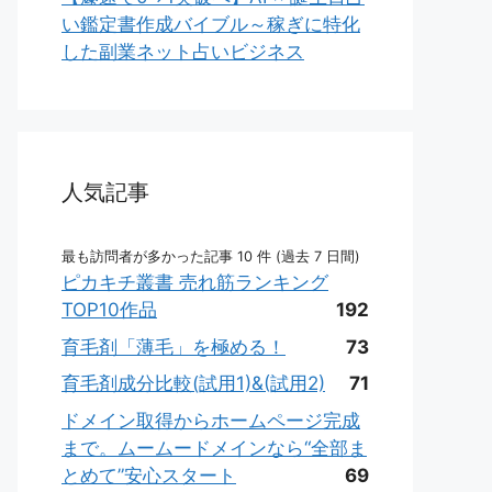
い鑑定書作成バイブル～稼ぎに特化
した副業ネット占いビジネス
人気記事
最も訪問者が多かった記事 10 件 (過去 7 日間)
ピカキチ叢書 売れ筋ランキング
TOP10作品
192
育毛剤「薄毛」を極める！
73
育毛剤成分比較(試用1)&(試用2)
71
ドメイン取得からホームページ完成
まで。ムームードメインなら“全部ま
とめて”安心スタート
69