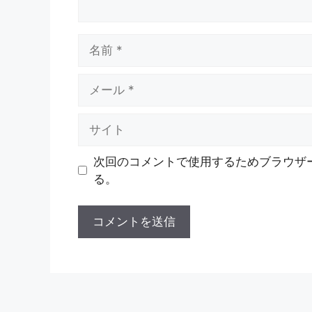
名
前
メ
ー
ル
サ
イ
ト
次回のコメントで使用するためブラウザ
る。