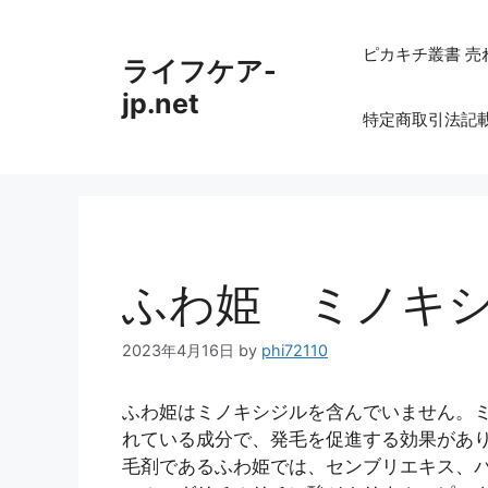
コ
ン
ピカキチ叢書 売
ライフケア-
テ
ン
jp.net
特定商取引法記
ツ
へ
ス
キ
ッ
プ
ふわ姫 ミノキ
2023年4月16日
by
phi72110
ふわ姫はミノキシジルを含んでいません。
れている成分で、発毛を促進する効果があ
毛剤であるふわ姫では、センブリエキス、パ