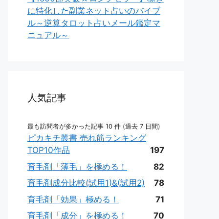
に特化した副業ネット占いのバイブ
ル～逆算タロット占いメール鑑定マ
ニュアル～
人気記事
最も訪問者が多かった記事 10 件 (過去 7 日間)
ピカキチ叢書 売れ筋ランキング
TOP10作品
197
育毛剤「薄毛」を極める！
82
育毛剤成分比較(試用1)&(試用2)
78
育毛剤「効果」極める！
71
育毛剤「成分」を極める！
70