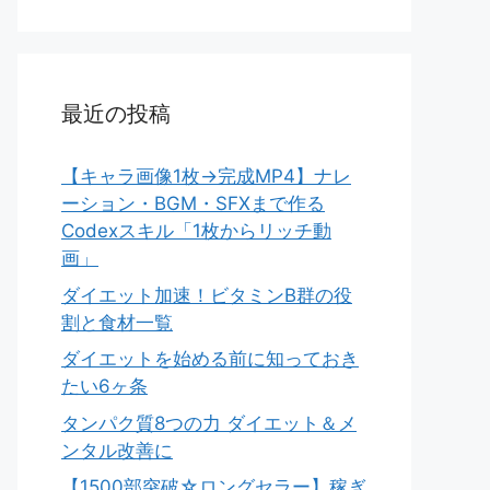
最近の投稿
【キャラ画像1枚→完成MP4】ナレ
ーション・BGM・SFXまで作る
Codexスキル「1枚からリッチ動
画」
ダイエット加速！ビタミンB群の役
割と食材一覧
ダイエットを始める前に知っておき
たい6ヶ条
タンパク質8つの力 ダイエット＆メ
ンタル改善に
【1500部突破☆ロングセラー】稼ぎ