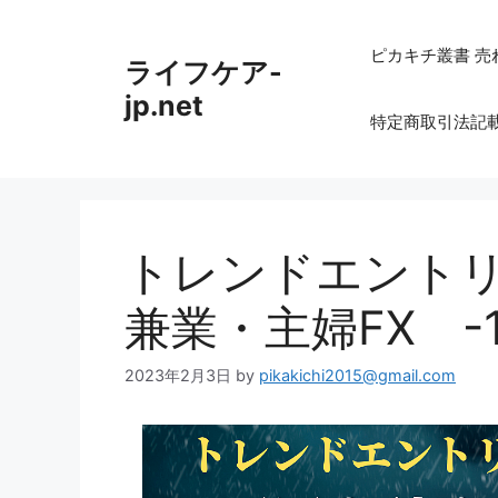
コ
ン
ピカキチ叢書 売
ライフケア-
テ
ン
jp.net
特定商取引法記
ツ
へ
ス
キ
ッ
トレンドエント
プ
兼業・主婦FX -
2023年2月3日
by
pikakichi2015@gmail.com