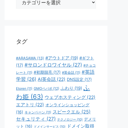
テ
ゴ
リ
ー
タグ
#アウトドア
(19)
#ギフト
#ARASAWA
(13)
#サロンドロワイヤル
(27)
(17)
#チョコ
#英語
#初期脱毛
(17)
レート
(11)
#英会話
(11)
学習
(26)
AI英会話
(22)
DNS設定
(17)
ふ
ふわり
(19)
GMOペパボ
(12)
Etoren
(11)
わ姫
(63)
ウェブホスティング
(22)
エアトリ
(22)
オンラインショッピング
スピークエル
(25)
(16)
キャンペーン
(11)
セキュリティ
(27)
デメリ
テクノロジー
(10)
ドメイン取得
ット
(16)
ドメインサービス
(10)