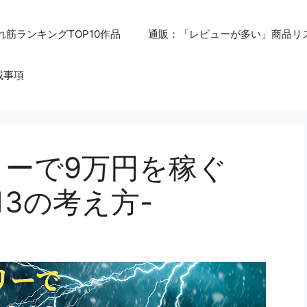
れ筋ランキングTOP10作品
通販：「レビューが多い」商品リ
載事項
リーで9万円を稼ぐ
13の考え方-