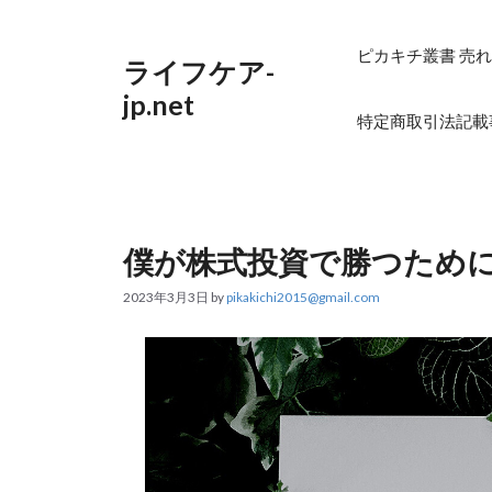
コ
ン
テ
ピカキチ叢書 売れ
ライフケア-
ン
ツ
jp.net
へ
特定商取引法記載
ス
キ
ッ
プ
僕が株式投資で勝つため
2023年3月3日
by
pikakichi2015@gmail.com