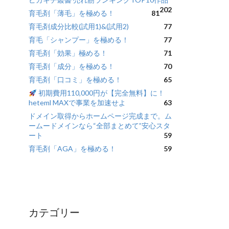
202
育毛剤「薄毛」を極める！
81
育毛剤成分比較(試用1)&(試用2)
77
育毛「シャンプー」を極める！
77
育毛剤「効果」極める！
71
育毛剤「成分」を極める！
70
育毛剤「口コミ」を極める！
65
初期費用110,000円が【完全無料】に！
heteml MAXで事業を加速せよ
63
ドメイン取得からホームページ完成まで。ム
ームードメインなら“全部まとめて”安心スタ
ート
59
育毛剤「AGA」を極める！
59
カテゴリー