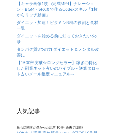
【キャラ画像1枚→完成MP4】ナレーショ
ン・BGM・SFXまで作るCodexスキル「1枚
からリッチ動画」
ダイエット加速！ビタミンB群の役割と食材
一覧
ダイエットを始める前に知っておきたい6ヶ
条
タンパク質8つの力 ダイエット＆メンタル改
善に
【1500部突破☆ロングセラー】稼ぎに特化
した副業ネット占いのバイブル～逆算タロッ
ト占いメール鑑定マニュアル～
人気記事
最も訪問者が多かった記事 10 件 (過去 7 日間)
ピカキチ叢書 売れ筋ランキングTOP10作品