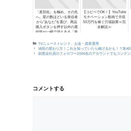
「差別化」を極め、その先
【コピペでOK！】YouTube
へ。星の数ほどいる発信者
モチベーション動画で月収
から"あなた"を選び、商品
50万円を稼ぐ穴場副業≪完
購入ボタンを押す以外の選
全解説≫
択肢が一瞬で消え去る「最
高のUSP」神域構築法
カ
TVニューストレンド
、
お金・資産運用
テ
値段の変わり方！これを知っていたら稼げるかも！？第4
ゴ
副業会社員のフォロワー2000名のアカウントでもコンテンツ
リ
ー
コメントする
コ
メ
ン
ト