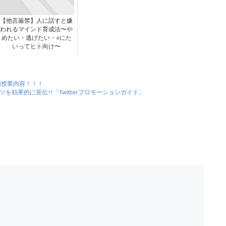
【他言厳禁】人に話すと嫌
われるマインド育成法〜や
めたい・逃げたい・○にた
いってヒト向け〜
回授業内容！！！
を効果的に宣伝!!「Twitterプロモーションガイド」