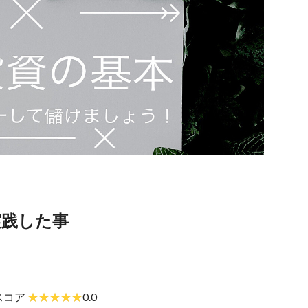
実践した事
スコア
0.0