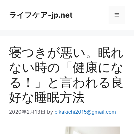
コ
ン
ライフケア-jp.net
メ
テ
ン
ニ
ツ
へ
寝つきが悪い。眠れ
ス
ュ
キ
ない時の「健康にな
ッ
ー
プ
る！」と言われる良
好な睡眠方法
2020年2月13日
by
pikakichi2015@gmail.com