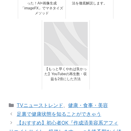
った！AI×画像生成
法を徹底解説します。
「imageFX」でマネタイズ
メソッド
【もっと早くやれば良かっ
た】YouTubeの再生数・収
益を2倍にした方法
カ
TVニューストレンド
、
健康・食事・美容
テ
足裏で健康状態を知ることができゃう
ゴ
【おすすめ】初心者OK『作成済美容系アフィ
リ