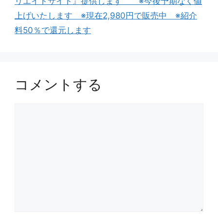
リエイトサイト』提供します ※今後予期なく値
ー
上げいたします ※現在2,980円で販売中 ※紹介
料50％で還元します
コメントする
コ
メ
ン
ト