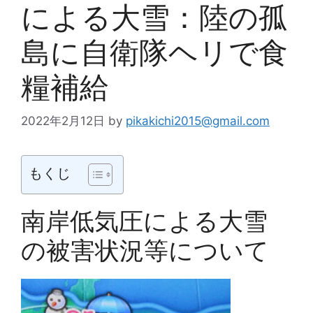
による大雪：陸の孤
島に自衛隊ヘリで食
糧補給
2022年2月12日
by
pikakichi2015@gmail.com
もくじ
南岸低気圧による大雪
の被害状況等について