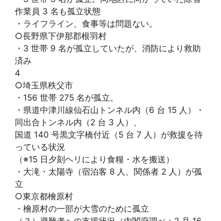
作業員 3 名も孤立状態
・ライフライン、食事等は問題ない。
○長野県下伊那郡根羽村
・3 世帯 9 名が孤立していたが、消防により救助
済み
4
○埼玉県秩父市
・156 世帯 275 名が孤立。
・県道中津川線仙石山トンネル内（6 台 15 人）・
同出合トンネル内（2 台 3 人）、
国道 140 号黒文字橋付近（5 台 7 人）が救援を待
っている状況
（※15 日夕刻ヘリにより食糧・水を搬送）
・大滝・太陽寺（宿泊客 8 人、関係者 2 人）が孤
立
○東京都檜原村
・檜原村の一部が大雪のために孤立
（３）避難者への支援状況（内閣府調べ：2 月 16