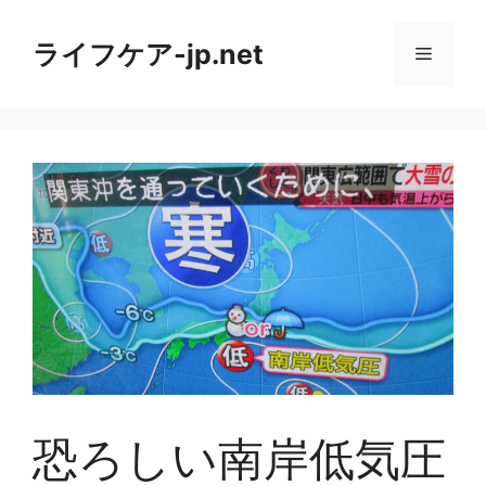
コ
ン
ライフケア-jp.net
メ
テ
ン
ニ
ツ
へ
ス
ュ
キ
ッ
ー
プ
恐ろしい南岸低気圧