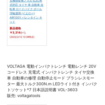
五種類変換ノズル 仏式/米
式対応 タイヤ 車 自動車 自
転車 ロードバイク ボール
浮輪適用 (イエロー)
AIR100Y バレンタイン キ
ット
新品価格
￥3,314
から
(2022/2/12 13:39時点)
VOLTAGA 電動インパクトレンチ 電動レンチ 20V
コードレス 充電式 インパクトレンチ タイヤ交換
車 自動車の修理 自動停止モード ブラシレスモー
ター 最大トルク300N.m LEDライト付き インパク
トソケット*7 日本語説明書 VOL-3603
販売: voltagatools