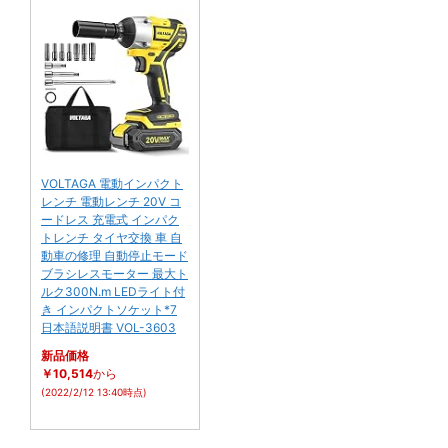
VOLTAGA 電動インパクト
レンチ 電動レンチ 20V コ
ードレス 充電式 インパク
トレンチ タイヤ交換 車 自
動車の修理 自動停止モード
ブラシレスモーター 最大ト
ルク300N.m LEDライト付
き インパクトソケット*7
日本語説明書 VOL-3603
新品価格
￥10,514
から
(2022/2/12 13:40時点)