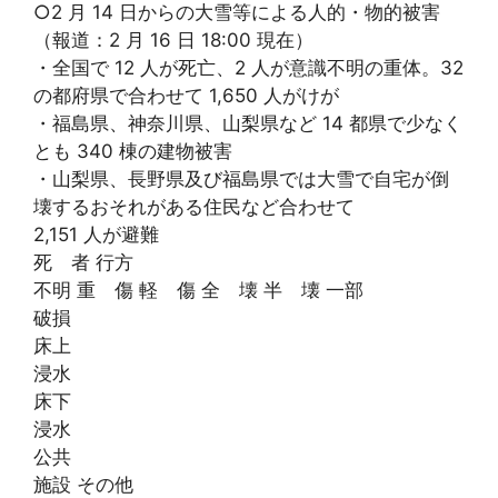
○2 月 14 日からの大雪等による人的・物的被害
（報道：2 月 16 日 18:00 現在）
・全国で 12 人が死亡、2 人が意識不明の重体。32
の都府県で合わせて 1,650 人がけが
・福島県、神奈川県、山梨県など 14 都県で少なく
とも 340 棟の建物被害
・山梨県、長野県及び福島県では大雪で自宅が倒
壊するおそれがある住民など合わせて
2,151 人が避難
死 者 行方
不明 重 傷 軽 傷 全 壊 半 壊 一部
破損
床上
浸水
床下
浸水
公共
施設 その他