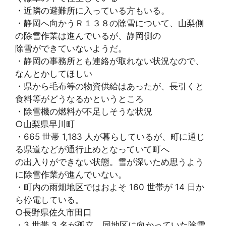
・近隣の避難所に入っている方もいる。
・静岡へ向かうＲ１３８の除雪について、山梨側
の除雪作業は進んでいるが、静岡側の
除雪ができていないようだ。
・静岡の事務所とも連絡が取れない状況なので、
なんとかしてほしい
・県から毛布等の物資供給はあったが、長引くと
食料等がどうなるかというところ
・除雪機の燃料が不足しそうな状況
○山梨県早川町
・665 世帯 1,183 人が暮らしているが、町に通じ
る県道などが通行止めとなっていて町へ
の出入りができない状態。雪が深いため思うよう
に除雪作業が進んでいない。
・町内の雨畑地区ではおよそ 160 世帯が 14 日か
ら停電している。
○長野県佐久市田口
・3 世帯 3 名が孤立。同地区に向かっていた除雪