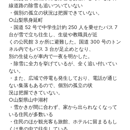
線道路の除雪も追いついていない
・個別の孤立の状況は把握できていない。
○山梨県身延町
・国道 52 号で中学生計約 250 人を乗せたバス 7
台が雪で立ち往生し、生徒や教職員が近
くの公民館 3 か所に避難した。国道 300 号のトン
ネル内でもバス 3 台が足止めとなり、
別の生徒らが車内で一夜を明かした。
・除雪に全力を挙げているが、全く追い付いてい
ない。
・また、広域で停電も発生しており、電話が通じ
ない集落もあるので、個別の孤立の状
況は把握できていない。
○山梨県山中湖村
・雪かきが間に合わず、家から出られなくなって
いる住民が多数いる
・住民のほか観光客も旅館、ホテルに留まるもし
くは車の中で往生している