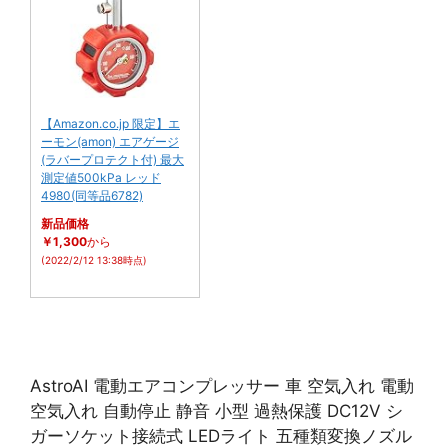
【Amazon.co.jp 限定】エ
ーモン(amon) エアゲージ
(ラバープロテクト付) 最大
測定値500kPa レッド
4980(同等品6782)
新品価格
￥1,300
から
(2022/2/12 13:38時点)
AstroAI 電動エアコンプレッサー 車 空気入れ 電動
空気入れ 自動停止 静音 小型 過熱保護 DC12V シ
ガーソケット接続式 LEDライト 五種類変換ノズル