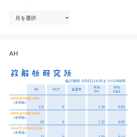
ア
ー
カ
イ
ブ
AH