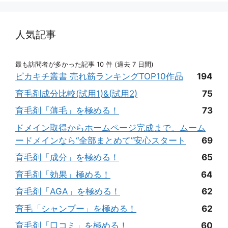
人気記事
最も訪問者が多かった記事 10 件 (過去 7 日間)
ピカキチ叢書 売れ筋ランキングTOP10作品
194
育毛剤成分比較(試用1)&(試用2)
75
育毛剤「薄毛」を極める！
73
ドメイン取得からホームページ完成まで。ムーム
ードメインなら“全部まとめて”安心スタート
69
育毛剤「成分」を極める！
65
育毛剤「効果」極める！
64
育毛剤「AGA」を極める！
62
育毛「シャンプー」を極める！
62
育毛剤「口コミ」を極める！
60