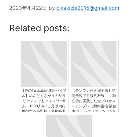
2023年4月22日
by
pikakichi2015@gmail.com
Related posts:
【神のInstagram運用バイブ
【テンプレ付き完全版】訪
ル】めんどくさがりのサラ
問美容で月収約3倍に──独
リーマンでもフォロワー0
立後に実践した全プロセス
人→1000人を3ヵ月以内に
＋テンプレ（契約書/営業台
獲得する必殺技！優良特典
本/チェックリストなど全9
付き！
点）