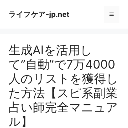
コ
ン
ライフケア-jp.net
メ
テ
ン
ニ
ツ
へ
生成AIを活用し
ス
ュ
キ
て”自動”で7万4000
ッ
ー
プ
人のリストを獲得し
た方法【スピ系副業
占い師完全マニュア
ル】