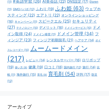
#英語学習
(26)
AI英会話
(22)
DNS設定
(17)
(11)
Etoren
ふわ姫
(63)
ウェブホ
ふわり
(19)
GMOペパボ
(12)
(11)
スティング
(22)
エアトリ
(22)
オンラインショッピング
スピークエル
(25)
セキュリティ
(16)
キャンペーン
(11)
(27)
ドメ
デメリット
(16)
テクノロジー
(10)
ドメインサービス
(10)
ドメイン管理
(34)
イン取得
(24)
フ
ドメイン移管
(11)
ィンジア
(23)
フィンジア初期脱毛
(21)
ヘアケア
(14)
ボイ
ムームードメイン
スレコーダー
(10)
(217)
ロリポップ
レビュー
(14)
レンタルサーバー
(16)
(19)
健康
(19)
口コミ
(18)
旅行
(14)
国内旅行
(12)
比
使い方
(9)
育毛剤
(54)
評判
(17)
海外旅行
(15)
防災
較
(11)
育毛
(9)
(12)
アーカイブ