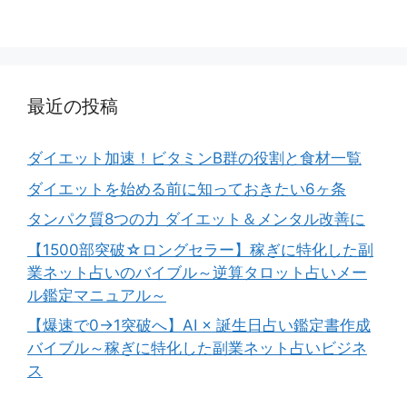
最近の投稿
ダイエット加速！ビタミンB群の役割と食材一覧
ダイエットを始める前に知っておきたい6ヶ条
タンパク質8つの力 ダイエット＆メンタル改善に
【1500部突破☆ロングセラー】稼ぎに特化した副
業ネット占いのバイブル～逆算タロット占いメー
ル鑑定マニュアル～
【爆速で0→1突破へ】AI × 誕生日占い鑑定書作成
バイブル～稼ぎに特化した副業ネット占いビジネ
ス