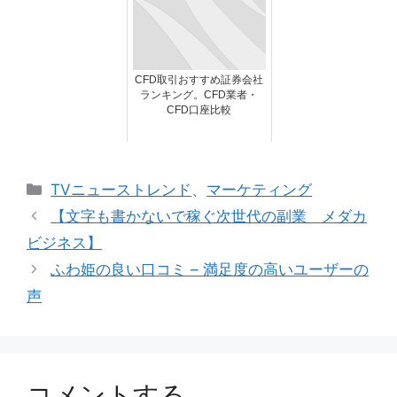
CFD取引おすすめ証券会社
ランキング。CFD業者・
CFD口座比較
カ
TVニューストレンド
、
マーケティング
テ
【文字も書かないで稼ぐ次世代の副業 メダカ
ゴ
ビジネス】
リ
ふわ姫の良い口コミ – 満足度の高いユーザーの
ー
声
コメントする