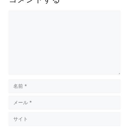
コ
メ
ン
ト
名
前
メ
ー
ル
サ
イ