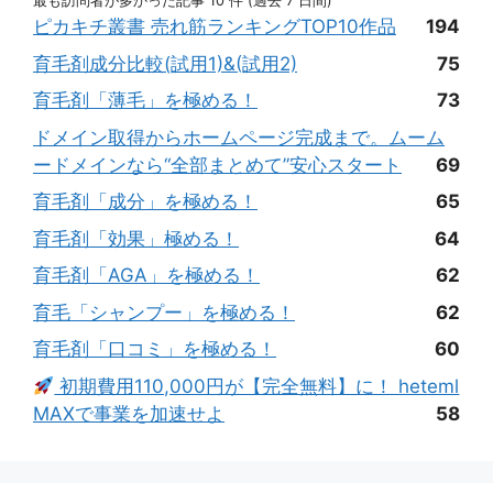
最も訪問者が多かった記事 10 件 (過去 7 日間)
ピカキチ叢書 売れ筋ランキングTOP10作品
194
育毛剤成分比較(試用1)&(試用2)
75
育毛剤「薄毛」を極める！
73
ドメイン取得からホームページ完成まで。ムーム
ードメインなら“全部まとめて”安心スタート
69
育毛剤「成分」を極める！
65
育毛剤「効果」極める！
64
育毛剤「AGA」を極める！
62
育毛「シャンプー」を極める！
62
育毛剤「口コミ」を極める！
60
初期費用110,000円が【完全無料】に！ heteml
MAXで事業を加速せよ
58