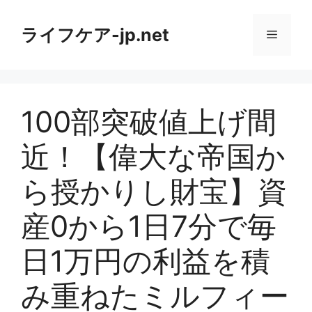
コ
ン
ライフケア-jp.net
メ
テ
ン
ニ
ツ
へ
100部突破値上げ間
ス
ュ
キ
近！【偉大な帝国か
ッ
ー
プ
ら授かりし財宝】資
産0から1日7分で毎
日1万円の利益を積
み重ねたミルフィー