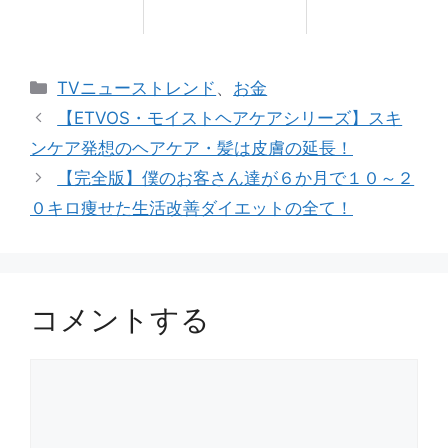
カ
TVニューストレンド
、
お金
テ
【ETVOS・モイストヘアケアシリーズ】スキ
ゴ
ンケア発想のヘアケア・髪は皮膚の延長！
リ
【完全版】僕のお客さん達が６か月で１０～２
ー
０キロ痩せた生活改善ダイエットの全て！
コメントする
コ
メ
ン
ト