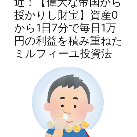
近！【偉大な帝国から
授かりし財宝】資産0
から1日7分で毎日1万
円の利益を積み重ねた
ミルフィーユ投資法