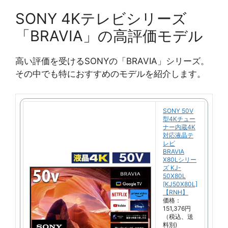
SONY 4Kテレビシリーズ
「BRAVIA」の高評価モデル
高い評価を受けるSONYの「BRAVIA」シリーズ。
その中でも特におすすめのモデルを紹介します。
SONY 50V
型4Kチュー
ナー内蔵4K
対応液晶テ
レビ
BRAVIA
X80Lシリー
ズ KJ-
50X80L
[KJ50X80L]
【RNH】
価格：
151,376円
（税込、送
料別)