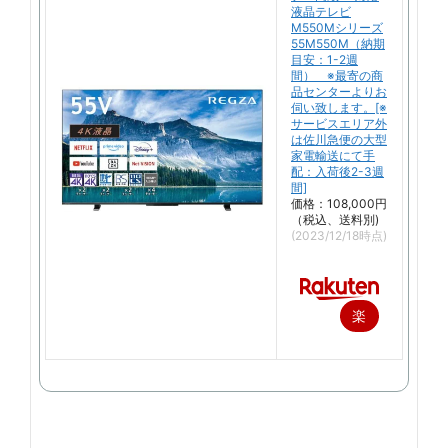
液晶テレビ
M550Mシリーズ
55M550M（納期
目安：1-2週
間） ※最寄の商
品センターよりお
伺い致します。[※
サービスエリア外
は佐川急便の大型
家電輸送にて手
配：入荷後2-3週
間]
価格：108,000円
（税込、送料別)
(2023/12/18時点)
楽
天
で
購
入