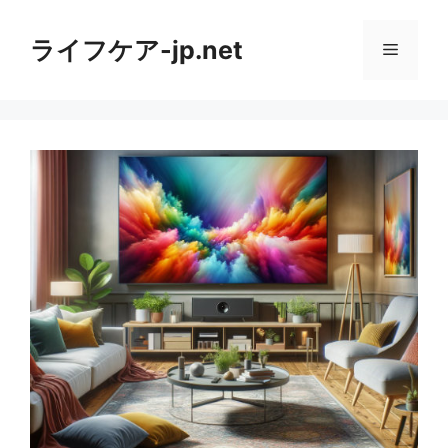
コ
ン
ライフケア-jp.net
メ
テ
ン
ニ
ツ
へ
ス
ュ
キ
ッ
ー
プ