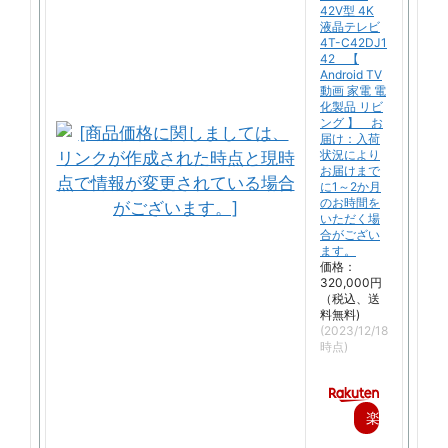
42V型 4K
液晶テレビ
4T-C42DJ1
42 【
Android TV
動画 家電 電
化製品 リビ
ング 】 お
届け：入荷
状況により
お届けまで
に1～2か月
のお時間を
いただく場
合がござい
ます。
価格：
320,000円
（税込、送
料無料)
(2023/12/18
時点)
楽