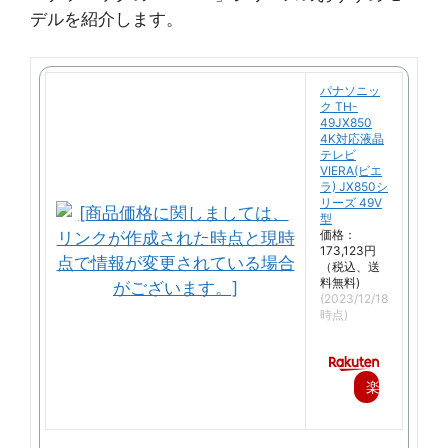
デルを紹介します。
パナソニッ
ク TH-
49JX850
4K対応液晶
テレビ
VIERA(ビエ
ラ) JX850シ
リーズ 49V
型
価格：
173,123円
（税込、送
料無料)
(2023/12/18
時点)
楽
天