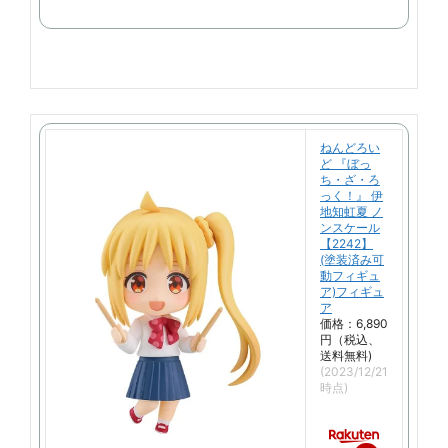
で
購
入
ねんどろい
ど 『ぼっ
ち・ざ・ろ
っく！』 伊
地知虹夏 ノ
ンスケール
【2242】
(塗装済み可
動フィギュ
ア)フィギュ
ア
価格：6,890
円（税込、
送料無料)
(2023/12/21
時点)