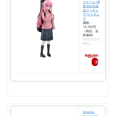
スケール (塗
装済み完成
品フィギュ
ア)フィギュ
ア
価格：
13,740円
（税込、送
料無料)
(2023/12/21
時点)
楽
天
で
購
入
Groove-