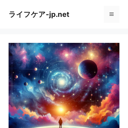
コ
ン
ライフケア-jp.net
メ
テ
ン
ニ
ツ
へ
ス
ュ
キ
ッ
ー
プ