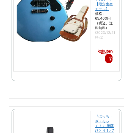
【限定生産
モデル】
価格：
65,400円
（税込、送
料無料)
(2023/12/21
時点)
楽
天
で
購
入
『ぼっち・
ざ・ろっ
く！』 後藤
ひとり 1／7