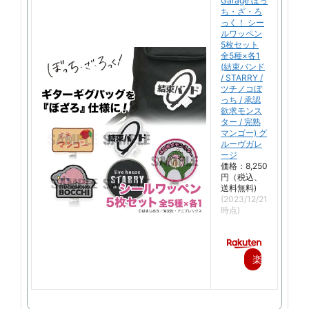
Garage ぼっ
ち・ざ・ろ
っく！ シー
ルワッペン
5枚セット
全5種×各1
(結束バンド
/ STARRY /
ツチノコぼ
っち / 承認
欲求モンス
ター / 完熟
マンゴー) グ
ルーヴガレ
ージ
価格：8,250
円（税込、
送料無料)
(2023/12/21
時点)
楽
天
で