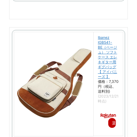
購
入
Ibanez
IGB541-
BE（ベージ
ュ） ソフト
ケース エレ
キギター用
ギグバッグ
【 アイバニ
ーズ 】
価格：7,370
円（税込、
送料別)
(2023/12/21
時点)
楽
天