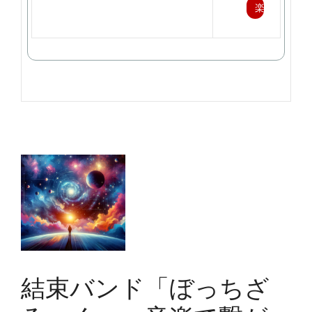
楽
天
で
購
入
結束バンド「ぼっちざ