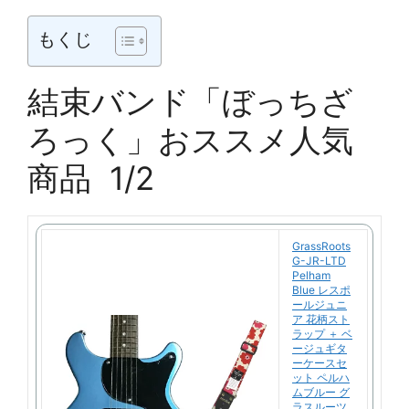
もくじ
結束バンド「ぼっちざ
ろっく」おススメ人気
商品 1/2
GrassRoots
G-JR-LTD
Pelham
Blue レスポ
ールジュニ
ア 花柄スト
ラップ ＋ ベ
ージュギタ
ーケースセ
ット ペルハ
ムブルー グ
ラスルーツ