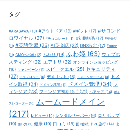
ー
タグ
#サロンド
#アウトドア
(19)
#ギフト
(17)
#ARASAWA
(13)
ロワイヤル
(27)
#初期脱毛
(17)
#チョコレート
(11)
#英会話
#英語学習
(26)
AI英会話
(22)
DNS設定
(17)
(11)
Etoren
ふわ姫
(63)
ウェブホ
ふわり
(19)
GMOペパボ
(12)
(11)
スティング
(22)
エアトリ
(22)
オンラインショッピング
スピークエル
(25)
セキュリティ
(16)
キャンペーン
(11)
(27)
ドメ
デメリット
(16)
テクノロジー
(10)
ドメインサービス
(10)
ドメイン管理
(34)
イン取得
(24)
フ
ドメイン移管
(11)
ィンジア
(23)
フィンジア初期脱毛
(21)
ヘアケア
(14)
ボイ
ムームードメイン
スレコーダー
(10)
(217)
ロリポップ
レビュー
(14)
レンタルサーバー
(16)
(19)
健康
(19)
口コミ
(18)
旅行
(14)
国内旅行
(12)
比
使い方
(9)