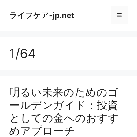
コ
ン
ライフケア-jp.net
メ
テ
ン
ニ
ツ
へ
1/64
ス
ュ
キ
ッ
ー
プ
明るい未来のためのゴ
ールデンガイド：投資
としての金へのおすす
めアプローチ