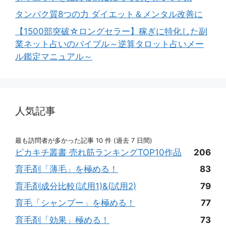
タンパク質8つの力 ダイエット＆メンタル改善に
【1500部突破☆ロングセラー】稼ぎに特化した副
業ネット占いのバイブル～逆算タロット占いメー
ル鑑定マニュアル～
人気記事
最も訪問者が多かった記事 10 件 (過去 7 日間)
ピカキチ叢書 売れ筋ランキングTOP10作品
206
育毛剤「薄毛」を極める！
83
育毛剤成分比較(試用1)&(試用2)
79
育毛「シャンプー」を極める！
77
育毛剤「効果」極める！
73