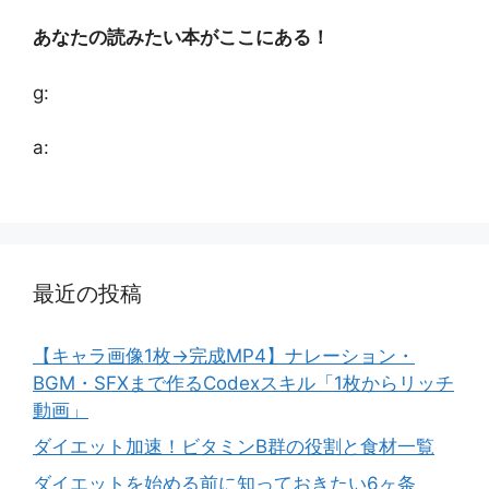
あなたの読みたい本がここにある！
g:
a:
最近の投稿
【キャラ画像1枚→完成MP4】ナレーション・
BGM・SFXまで作るCodexスキル「1枚からリッチ
動画」
ダイエット加速！ビタミンB群の役割と食材一覧
ダイエットを始める前に知っておきたい6ヶ条