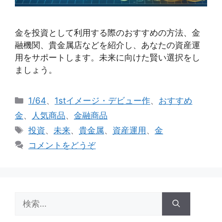
金を投資として利用する際のおすすめの方法、金
融機関、貴金属店などを紹介し、あなたの資産運
用をサポートします。未来に向けた賢い選択をし
ましょう。
カ
1/64
、
1stイメージ・デビュー作
、
おすすめ
テ
金
、
人気商品
、
金融商品
ゴ
タ
投資
、
未来
、
貴金属
、
資産運用
、
金
リ
グ
コメントをどうぞ
ー
検
索: