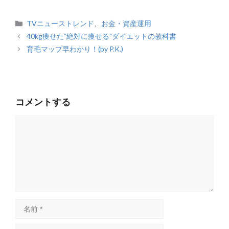
カ
TVニューストレンド
、
お金・資産運用
テ
40kg痩せた”絶対に痩せる”ダイエットの教科書
ゴ
育毛マップ早わかり！(by P.K.)
リ
ー
コメントする
コ
メ
ン
ト
名
前
メ