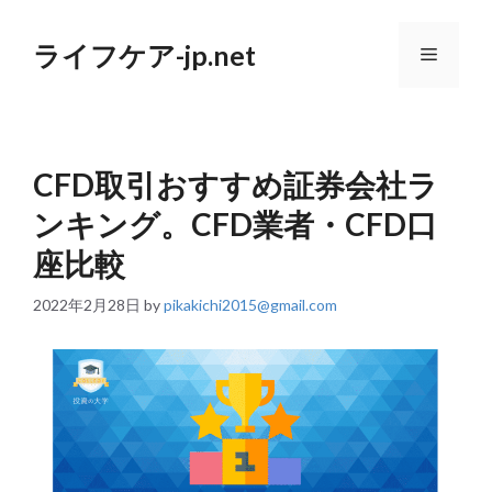
コ
ン
ライフケア-jp.net
テ
メ
ン
ツ
へ
ニ
ス
キ
CFD取引おすすめ証券会社ラ
ッ
ュ
プ
ンキング。CFD業者・CFD口
ー
座比較
2022年2月28日
by
pikakichi2015@gmail.com