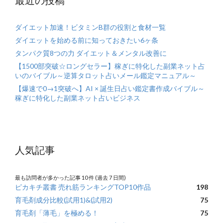
ダイエット加速！ビタミンB群の役割と食材一覧
ダイエットを始める前に知っておきたい6ヶ条
タンパク質8つの力 ダイエット＆メンタル改善に
【1500部突破☆ロングセラー】稼ぎに特化した副業ネット占
いのバイブル～逆算タロット占いメール鑑定マニュアル～
【爆速で0→1突破へ】AI × 誕生日占い鑑定書作成バイブル～
稼ぎに特化した副業ネット占いビジネス
人気記事
最も訪問者が多かった記事 10 件 (過去 7 日間)
ピカキチ叢書 売れ筋ランキングTOP10作品
198
育毛剤成分比較(試用1)&(試用2)
75
育毛剤「薄毛」を極める！
75