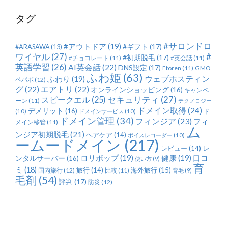
タグ
#サロンドロ
#アウトドア
(19)
#ギフト
(17)
#ARASAWA
(13)
ワイヤル
(27)
#
#初期脱毛
(17)
#チョコレート
(11)
#英会話
(11)
英語学習
(26)
AI英会話
(22)
DNS設定
(17)
Etoren
(11)
GMO
ふわ姫
(63)
ふわり
(19)
ウェブホスティン
ペパボ
(12)
グ
(22)
エアトリ
(22)
オンラインショッピング
(16)
キャンペ
セキュリティ
(27)
スピークエル
(25)
ーン
(11)
テクノロジー
ドメイン取得
(24)
デメリット
(16)
ド
(10)
ドメインサービス
(10)
ドメイン管理
(34)
フィンジア
(23)
フィ
メイン移管
(11)
ム
ンジア初期脱毛
(21)
ヘアケア
(14)
ボイスレコーダー
(10)
ームードメイン
(217)
レ
レビュー
(14)
ロリポップ
(19)
健康
(19)
ンタルサーバー
(16)
口コ
使い方
(9)
育
ミ
(18)
旅行
(14)
海外旅行
(15)
国内旅行
(12)
比較
(11)
育毛
(9)
毛剤
(54)
評判
(17)
防災
(12)