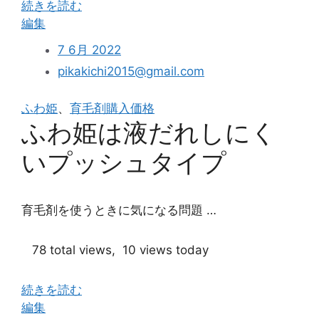
続きを読む
か？”
“ふ
編集
わ
7 6月 2022
姫
pikakichi2015@gmail.com
を
ま
ふわ姫
、
育毛剤購入価格
と
ふわ姫は液だれしにく
め
買
いプッシュタイプ
い
す
る
育毛剤を使うときに気になる問題 …
前
に
78 total views, 10 views today
検
討
続きを読む
し
“ふ
編集
た