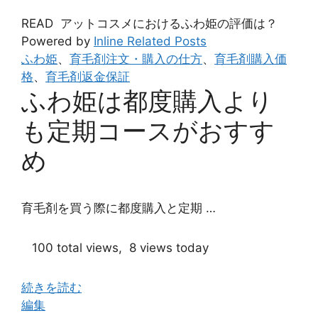
さ
READ
アットコスメにおけるふわ姫の評価は？
れ
Powered by
Inline Related Posts
て
ふわ姫
、
育毛剤注文・購入の仕方
、
育毛剤購入価
い
格
、
育毛剤返金保証
る
ふわ姫は都度購入より
ふ
わ
も定期コースがおすす
姫
の
め
セ
ッ
ト
育毛剤を買う際に都度購入と定期 …
は
お
100 total views, 8 views today
得？”
続きを読む
“ふ
編集