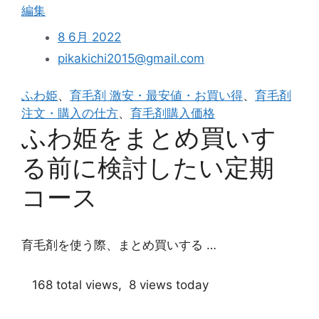
“ふ
編集
配
わ
す
8 6月 2022
姫
る
pikakichi2015@gmail.com
の
必
香
要
ふわ姫
、
育毛剤 激安・最安値・お買い得
、
育毛剤
り
は
注文・購入の仕方
、
育毛剤購入価格
は
あ
ふわ姫をまとめ買いす
使
る？”
い
る前に検討したい定期
続
け
コース
や
す
い
育毛剤を使う際、まとめ買いする …
も
の
168 total views, 8 views today
な
の