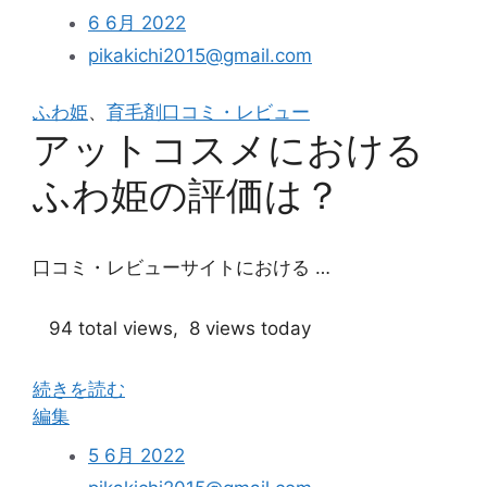
わ
い
6 6月 2022
姫
定
pikakichi2015@gmail.com
は
期
液
コ
ふわ姫
、
育毛剤口コミ・レビュー
だ
ー
アットコスメにおける
れ
ス”
し
ふわ姫の評価は？
に
く
い
口コミ・レビューサイトにおける …
プ
ッ
94 total views, 8 views today
シ
ュ
続きを読む
タ
“ア
編集
イ
ッ
プ”
5 6月 2022
ト