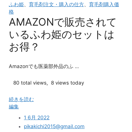
ふわ姫
、
育毛剤注文・購入の仕方
、
育毛剤購入価
料
格
無
AMAZONで販売されて
料
で
いるふわ姫のセットは
購
入
お得？
し
た
い
Amazonでも医薬部外品のふ …
な
ら”
80 total views, 8 views today
続きを読む
“Amazon
編集
で
1 6月 2022
販
pikakichi2015@gmail.com
売