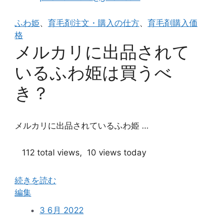
は
あ
ふわ姫
、
育毛剤注文・購入の仕方
、
育毛剤購入価
の
格
チ
メルカリに出品されて
ャ
ッ
いるふわ姫は買うべ
プ
ア
き？
ッ
プ
と
メルカリに出品されているふわ姫 …
同
じ
112 total views, 10 views today
会
社
続きを読む
の
“メ
編集
商
ル
品”
3 6月 2022
カ