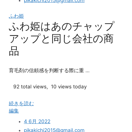
pikakichi2015@gmail.com
コ
ス
ふわ姫
メ
ふわ姫はあのチャップ
に
お
アップと同じ会社の商
け
る
品
ふ
わ
姫
育毛剤の信頼感を判断する際に重 …
の
評
92 total views, 10 views today
価
は？”
続きを読む
“ふ
編集
わ
4 6月 2022
姫
pikakichi2015@gmail.com