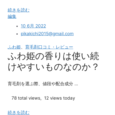
続きを読む
“ふ
編集
わ
10 6月 2022
姫
pikakichi2015@gmail.com
を
使
ふわ姫
、
育毛剤口コミ・レビュー
う
ふわ姫の香りは使い続
際
に
けやすいものなのか？
重
大
な
育毛剤を選ぶ際、値段や配合成分 …
副
作
78 total views, 12 views today
用
を
続きを読む
心