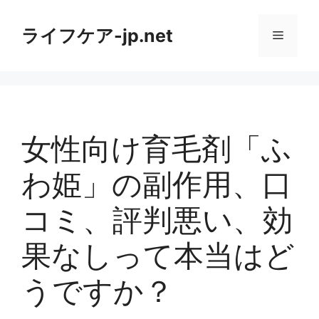
コ
ン
ライフケア-jp.net
メ
テ
ン
ニ
ツ
へ
ス
ュ
キ
女性向け育毛剤「ふ
ッ
ー
プ
わ姫」の副作用、口
コミ、評判悪い、効
果なしって本当はど
うですか？