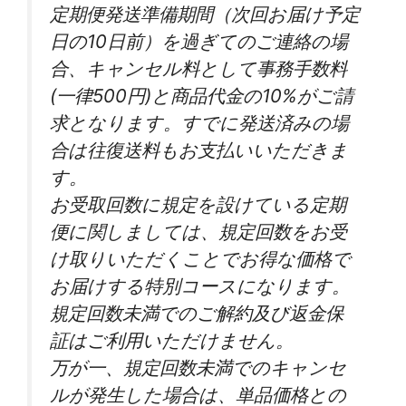
定期便発送準備期間（次回お届け予定
日の10日前）を過ぎてのご連絡の場
合、キャンセル料として事務手数料
(一律500円)と商品代金の10%がご請
求となります。すでに発送済みの場
合は往復送料もお支払いいただきま
す。
お受取回数に規定を設けている定期
便に関しましては、規定回数をお受
け取りいただくことでお得な価格で
お届けする特別コースになります。
規定回数未満でのご解約及び返金保
証はご利用いただけません。
万が一、規定回数未満でのキャンセ
ルが発生した場合は、単品価格との