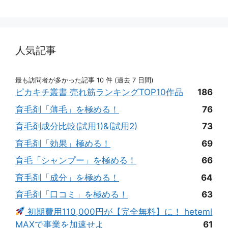
人気記事
最も訪問者が多かった記事 10 件 (過去 7 日間)
ピカキチ叢書 売れ筋ランキングTOP10作品
186
育毛剤「薄毛」を極める！
76
育毛剤成分比較(試用1)&(試用2)
73
育毛剤「効果」極める！
69
育毛「シャンプー」を極める！
66
育毛剤「成分」を極める！
64
育毛剤「口コミ」を極める！
63
初期費用110,000円が【完全無料】に！ heteml
MAXで事業を加速せよ
61