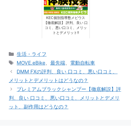
KEC個別指導塾メビウス
【徹底解説】 評判、良い 口
コミ、悪い口コミ、メリッ
トとデメリット!!
カ
生活・ライフ
テ
タ
MOVE.eBike
、
最先端
、
電動自転車
ゴ
グ
DMM FXの評判、良い 口コミ、悪い口コミ、
リ
メリットとデメリットはどうなの？
ー
プレミアムブラックシャンプー【徹底解説】評
判、良い 口コミ、悪い口コミ、メリットとデメリ
ット、副作用はどうなの？