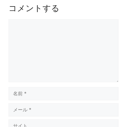
コメントする
コ
メ
ン
ト
名
前
メ
ー
ル
サ