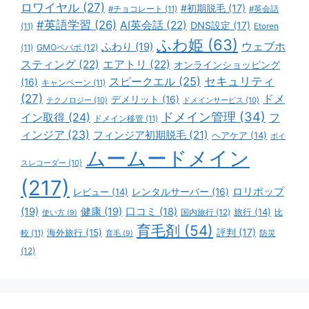
ロワイヤル
(27)
#初期脱毛
(17)
#チョコレート
(11)
#英会話
#英語学習
(26)
AI英会話
(22)
DNS設定
(17)
(11)
Etoren
ふわ姫
(63)
ウェブホ
ふわり
(19)
GMOペパボ
(12)
(11)
スティング
(22)
エアトリ
(22)
オンラインショッピング
スピークエル
(25)
セキュリティ
(16)
キャンペーン
(11)
(27)
ドメ
デメリット
(16)
テクノロジー
(10)
ドメインサービス
(10)
ドメイン管理
(34)
イン取得
(24)
フ
ドメイン移管
(11)
ィンジア
(23)
フィンジア初期脱毛
(21)
ヘアケア
(14)
ボイ
ムームードメイン
スレコーダー
(10)
(217)
ロリポップ
レビュー
(14)
レンタルサーバー
(16)
(19)
健康
(19)
口コミ
(18)
旅行
(14)
国内旅行
(12)
比
使い方
(9)
育毛剤
(54)
評判
(17)
海外旅行
(15)
防災
較
(11)
育毛
(9)
(12)