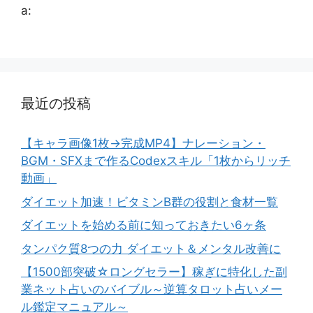
a:
最近の投稿
【キャラ画像1枚→完成MP4】ナレーション・
BGM・SFXまで作るCodexスキル「1枚からリッチ
動画」
ダイエット加速！ビタミンB群の役割と食材一覧
ダイエットを始める前に知っておきたい6ヶ条
タンパク質8つの力 ダイエット＆メンタル改善に
【1500部突破☆ロングセラー】稼ぎに特化した副
業ネット占いのバイブル～逆算タロット占いメー
ル鑑定マニュアル～