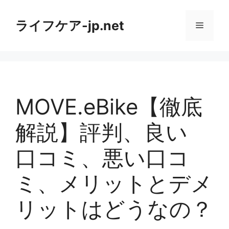
コ
ン
ライフケア-jp.net
メ
テ
ン
ニ
ツ
へ
ス
ュ
キ
MOVE.eBike【徹底
ッ
ー
プ
解説】評判、良い
口コミ、悪い口コ
ミ、メリットとデメ
リットはどうなの？