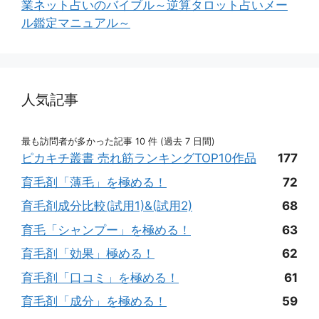
業ネット占いのバイブル～逆算タロット占いメー
ル鑑定マニュアル～
人気記事
最も訪問者が多かった記事 10 件 (過去 7 日間)
ピカキチ叢書 売れ筋ランキングTOP10作品
177
育毛剤「薄毛」を極める！
72
育毛剤成分比較(試用1)&(試用2)
68
育毛「シャンプー」を極める！
63
育毛剤「効果」極める！
62
育毛剤「口コミ」を極める！
61
育毛剤「成分」を極める！
59