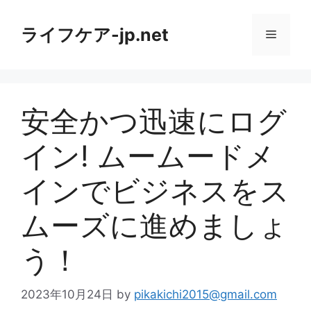
コ
ン
ライフケア-jp.net
メ
テ
ン
ニ
ツ
へ
安全かつ迅速にログ
ス
ュ
キ
イン! ムームードメ
ッ
ー
プ
インでビジネスをス
ムーズに進めましょ
う！
2023年10月24日
by
pikakichi2015@gmail.com