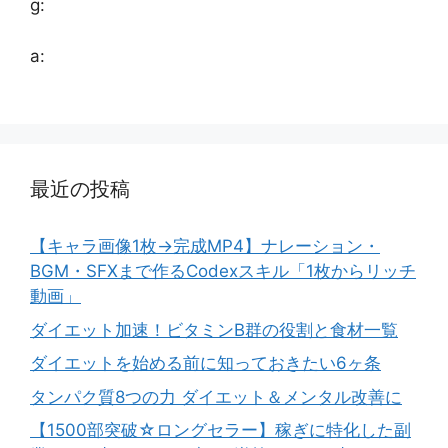
g:
a:
最近の投稿
【キャラ画像1枚→完成MP4】ナレーション・
BGM・SFXまで作るCodexスキル「1枚からリッチ
動画」
ダイエット加速！ビタミンB群の役割と食材一覧
ダイエットを始める前に知っておきたい6ヶ条
タンパク質8つの力 ダイエット＆メンタル改善に
【1500部突破☆ロングセラー】稼ぎに特化した副