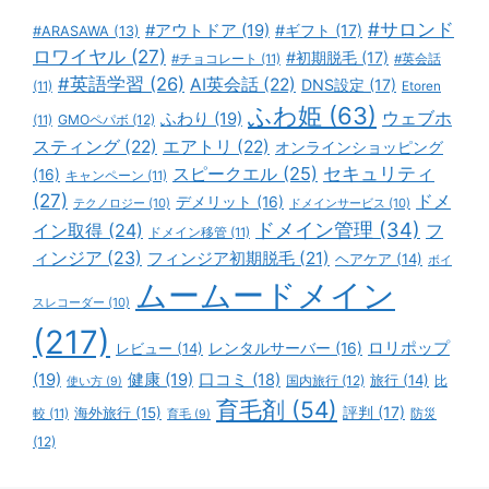
#サロンド
#アウトドア
(19)
#ギフト
(17)
#ARASAWA
(13)
ロワイヤル
(27)
#初期脱毛
(17)
#チョコレート
(11)
#英会話
#英語学習
(26)
AI英会話
(22)
DNS設定
(17)
(11)
Etoren
ふわ姫
(63)
ウェブホ
ふわり
(19)
GMOペパボ
(12)
(11)
スティング
(22)
エアトリ
(22)
オンラインショッピング
スピークエル
(25)
セキュリティ
(16)
キャンペーン
(11)
(27)
ドメ
デメリット
(16)
テクノロジー
(10)
ドメインサービス
(10)
ドメイン管理
(34)
イン取得
(24)
フ
ドメイン移管
(11)
ィンジア
(23)
フィンジア初期脱毛
(21)
ヘアケア
(14)
ボイ
ムームードメイン
スレコーダー
(10)
(217)
ロリポップ
レビュー
(14)
レンタルサーバー
(16)
(19)
健康
(19)
口コミ
(18)
旅行
(14)
国内旅行
(12)
比
使い方
(9)
育毛剤
(54)
評判
(17)
海外旅行
(15)
防災
較
(11)
育毛
(9)
(12)