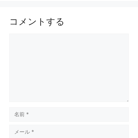
コメントする
コ
メ
ン
ト
名
前
メ
ー