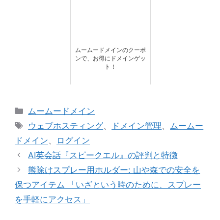
ムームードメインのクーポ
ンで、お得にドメインゲッ
ト！
カ
ムームードメイン
テ
タ
ウェブホスティング
、
ドメイン管理
、
ムームー
ゴ
グ
ドメイン
、
ログイン
リ
AI英会話『スピークエル』の評判と特徴
ー
熊除けスプレー用ホルダー: 山や森での安全を
保つアイテム 「いざという時のために、スプレー
を手軽にアクセス」