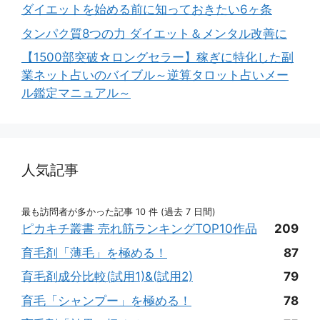
ダイエットを始める前に知っておきたい6ヶ条
タンパク質8つの力 ダイエット＆メンタル改善に
【1500部突破☆ロングセラー】稼ぎに特化した副
業ネット占いのバイブル～逆算タロット占いメー
ル鑑定マニュアル～
人気記事
最も訪問者が多かった記事 10 件 (過去 7 日間)
ピカキチ叢書 売れ筋ランキングTOP10作品
209
育毛剤「薄毛」を極める！
87
育毛剤成分比較(試用1)&(試用2)
79
育毛「シャンプー」を極める！
78