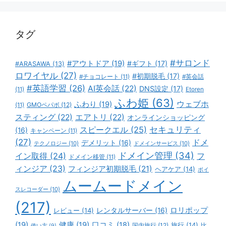
リ
ー
タグ
#サロンド
#アウトドア
(19)
#ギフト
(17)
#ARASAWA
(13)
ロワイヤル
(27)
#初期脱毛
(17)
#チョコレート
(11)
#英会話
#英語学習
(26)
AI英会話
(22)
DNS設定
(17)
(11)
Etoren
ふわ姫
(63)
ウェブホ
ふわり
(19)
GMOペパボ
(12)
(11)
スティング
(22)
エアトリ
(22)
オンラインショッピング
スピークエル
(25)
セキュリティ
(16)
キャンペーン
(11)
(27)
ドメ
デメリット
(16)
テクノロジー
(10)
ドメインサービス
(10)
ドメイン管理
(34)
イン取得
(24)
フ
ドメイン移管
(11)
ィンジア
(23)
フィンジア初期脱毛
(21)
ヘアケア
(14)
ボイ
ムームードメイン
スレコーダー
(10)
(217)
ロリポップ
レビュー
(14)
レンタルサーバー
(16)
(19)
健康
(19)
口コミ
(18)
旅行
(14)
国内旅行
(12)
比
使い方
(9)