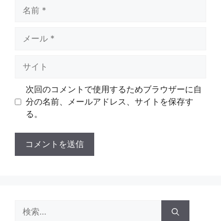
名
前
メ
ー
ル
サ
イ
ト
次回のコメントで使用するためブラウザーに自
分の名前、メールアドレス、サイトを保存す
る。
検
索: