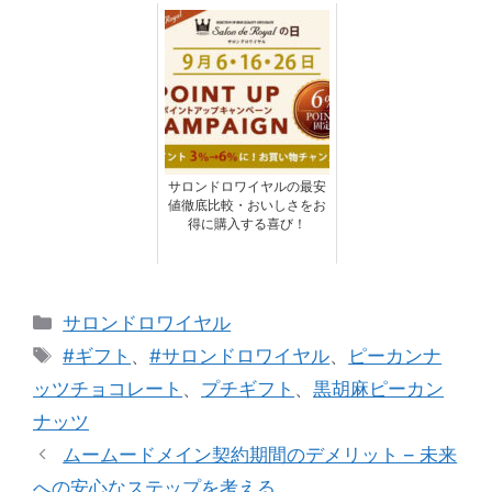
サロンドロワイヤルの最安
値徹底比較・おいしさをお
得に購入する喜び！
カ
サロンドロワイヤル
テ
タ
#ギフト
、
#サロンドロワイヤル
、
ピーカンナ
ゴ
グ
ッツチョコレート
、
プチギフト
、
黒胡麻ピーカン
リ
ナッツ
ー
ムームードメイン契約期間のデメリット – 未来
への安心なステップを考える