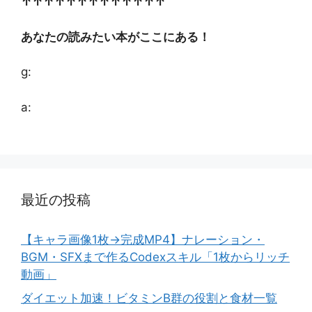
↑↑↑↑↑↑↑↑↑↑↑↑↑
あなたの読みたい本がここにある！
g:
a:
最近の投稿
【キャラ画像1枚→完成MP4】ナレーション・
BGM・SFXまで作るCodexスキル「1枚からリッチ
動画」
ダイエット加速！ビタミンB群の役割と食材一覧