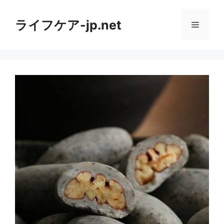
コ
ン
ライフケア-jp.net
メ
テ
ン
ニ
ツ
へ
ス
ュ
キ
ッ
ー
プ