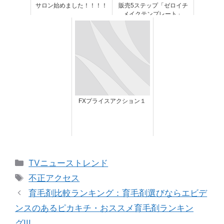
サロン始めました！！！！
販売5ステップ「ゼロイチ
メイクテンプレート」
FXプライスアクション１
カ
TVニューストレンド
テ
タ
不正アクセス
ゴ
グ
育毛剤比較ランキング：育毛剤選びならエビデ
リ
ンスのあるピカキチ・おススメ育毛剤ランキン
ー
グ!!!