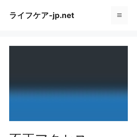
コ
ン
ライフケア-jp.net
メ
テ
ン
ニ
ツ
へ
ス
ュ
キ
ッ
ー
プ