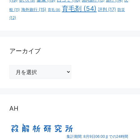
国内旅行
(12)
比
使い方
(9)
育毛剤
(54)
評判
(17)
海外旅行
(15)
防災
較
(11)
育毛
(9)
(12)
アーカイブ
ア
ー
カ
イ
ブ
AH