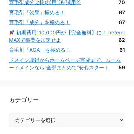
育毛剤成分比較(試用1)&(試用2)
70
育毛剤「効果」極める！
67
育毛剤「成分」を極める！
67
初期費用110,000円が【完全無料】に！ heteml
MAXで事業を加速せよ
62
育毛剤「AGA」を極める！
61
ドメイン取得からホームページ完成まで。ムーム
ードメインなら“全部まとめて”安心スタート
59
カテゴリー
カ
テ
ゴ