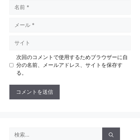
名
前
メ
ー
ル
サ
イ
ト
次回のコメントで使用するためブラウザーに自
分の名前、メールアドレス、サイトを保存す
る。
検
索: