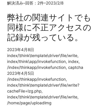
解決済み
–
回答：2件
–
2023/2/8
弊社の関連サイトでも
同様に不正アクセスの
記録が残っている。
2023年4月8日
index/\think\template\driver\file/write,
index/think\app/invokefunction, index,
/index/thinkapp/invokefunction, captcha
2023年4月5日
/index/thinkapp/invokefunction,
index/\think\template\driver\file/write?
cacheFile=lzg.php,
index/\think\template\driver\file/write,
/home/page/uploadImg