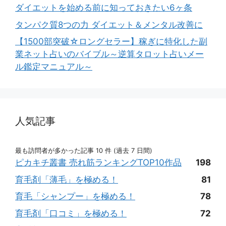
ダイエットを始める前に知っておきたい6ヶ条
タンパク質8つの力 ダイエット＆メンタル改善に
【1500部突破☆ロングセラー】稼ぎに特化した副
業ネット占いのバイブル～逆算タロット占いメー
ル鑑定マニュアル～
人気記事
最も訪問者が多かった記事 10 件 (過去 7 日間)
ピカキチ叢書 売れ筋ランキングTOP10作品
198
育毛剤「薄毛」を極める！
81
育毛「シャンプー」を極める！
78
育毛剤「口コミ」を極める！
72