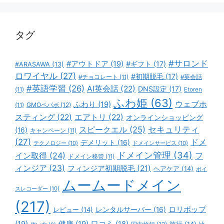
リ
ー
タグ
#サロンド
#アウトドア
(19)
#ギフト
(17)
#ARASAWA
(13)
ロワイヤル
(27)
#初期脱毛
(17)
#チョコレート
(11)
#英会話
#英語学習
(26)
AI英会話
(22)
DNS設定
(17)
(11)
Etoren
ふわ姫
(63)
ウェブホ
ふわり
(19)
GMOペパボ
(12)
(11)
スティング
(22)
エアトリ
(22)
オンラインショッピング
スピークエル
(25)
セキュリティ
(16)
キャンペーン
(11)
(27)
ドメ
デメリット
(16)
テクノロジー
(10)
ドメインサービス
(10)
ドメイン管理
(34)
イン取得
(24)
フ
ドメイン移管
(11)
ィンジア
(23)
フィンジア初期脱毛
(21)
ヘアケア
(14)
ボイ
ムームードメイン
スレコーダー
(10)
(217)
ロリポップ
レビュー
(14)
レンタルサーバー
(16)
(19)
健康
(19)
口コミ
(18)
旅行
(14)