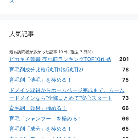
ス
人気記事
最も訪問者が多かった記事 10 件 (過去 7 日間)
ピカキチ叢書 売れ筋ランキングTOP10作品
201
育毛剤成分比較(試用1)&(試用2)
78
育毛剤「薄毛」を極める！
75
ドメイン取得からホームページ完成まで。ムーム
ードメインなら“全部まとめて”安心スタート
73
育毛剤「効果」極める！
66
育毛「シャンプー」を極める！
66
育毛剤「成分」を極める！
65