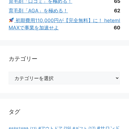
育毛剤「口コミ」を極める！
65
育毛剤「AGA」を極める！
62
初期費用110,000円が【完全無料】に！ heteml
MAXで事業を加速せよ
60
カテゴリー
カ
テ
ゴ
リ
ー
タグ
#サロンド
#アウトドア
(19)
#ギフト
(17)
#ARASAWA
(13)