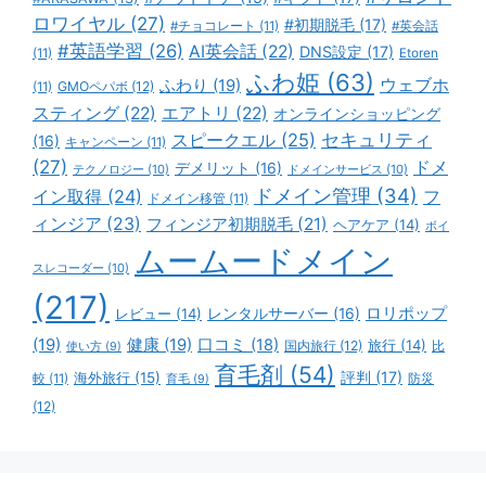
ロワイヤル
(27)
#初期脱毛
(17)
#チョコレート
(11)
#英会話
#英語学習
(26)
AI英会話
(22)
DNS設定
(17)
(11)
Etoren
ふわ姫
(63)
ウェブホ
ふわり
(19)
GMOペパボ
(12)
(11)
スティング
(22)
エアトリ
(22)
オンラインショッピング
スピークエル
(25)
セキュリティ
(16)
キャンペーン
(11)
(27)
ドメ
デメリット
(16)
テクノロジー
(10)
ドメインサービス
(10)
ドメイン管理
(34)
イン取得
(24)
フ
ドメイン移管
(11)
ィンジア
(23)
フィンジア初期脱毛
(21)
ヘアケア
(14)
ボイ
ムームードメイン
スレコーダー
(10)
(217)
ロリポップ
レビュー
(14)
レンタルサーバー
(16)
(19)
健康
(19)
口コミ
(18)
旅行
(14)
国内旅行
(12)
比
使い方
(9)
育毛剤
(54)
評判
(17)
海外旅行
(15)
防災
較
(11)
育毛
(9)
(12)