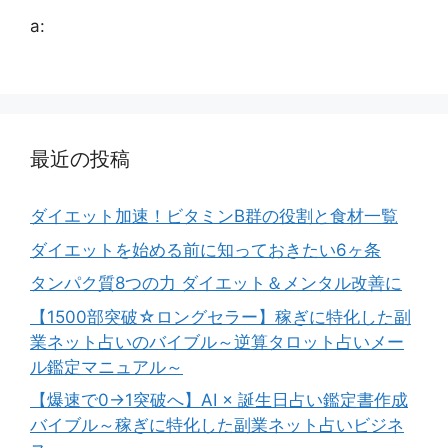
a:
最近の投稿
ダイエット加速！ビタミンB群の役割と食材一覧
ダイエットを始める前に知っておきたい6ヶ条
タンパク質8つの力 ダイエット＆メンタル改善に
【1500部突破☆ロングセラー】稼ぎに特化した副
業ネット占いのバイブル～逆算タロット占いメー
ル鑑定マニュアル～
【爆速で0→1突破へ】AI × 誕生日占い鑑定書作成
バイブル～稼ぎに特化した副業ネット占いビジネ