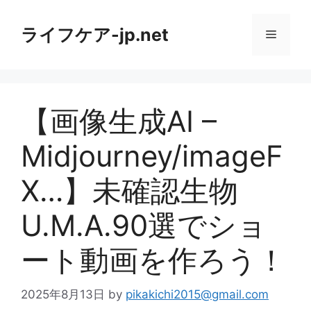
コ
ン
ライフケア-jp.net
メ
テ
ン
ニ
ツ
へ
【画像生成AI –
ス
ュ
キ
Midjourney/imageF
ッ
ー
プ
X…】未確認生物
U.M.A.90選でショ
ート動画を作ろう！
2025年8月13日
by
pikakichi2015@gmail.com