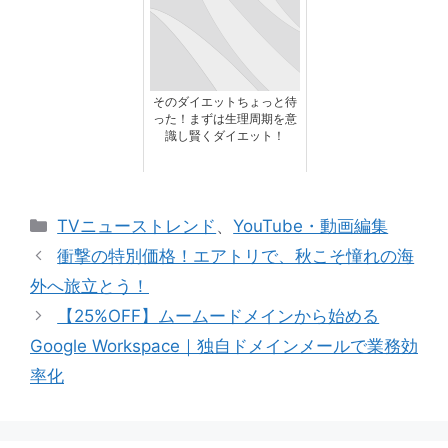
そのダイエットちょっと待
った！まずは生理周期を意
識し賢くダイエット！
カ
TVニューストレンド
、
YouTube・動画編集
テ
衝撃の特別価格！エアトリで、秋こそ憧れの海
ゴ
外へ旅立とう！
リ
【25%OFF】ムームードメインから始める
ー
Google Workspace｜独自ドメインメールで業務効
率化