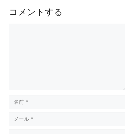
コメントする
コ
メ
ン
ト
名
前
メ
ー
ル
サ