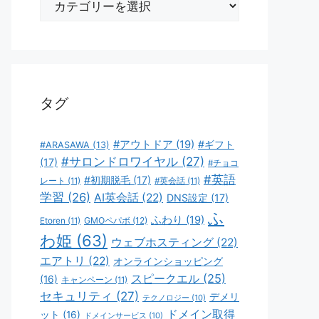
テ
ゴ
リ
ー
タグ
#アウトドア
(19)
#ギフト
#ARASAWA
(13)
#サロンドロワイヤル
(27)
(17)
#チョコ
#英語
#初期脱毛
(17)
レート
(11)
#英会話
(11)
学習
(26)
AI英会話
(22)
DNS設定
(17)
ふ
ふわり
(19)
GMOペパボ
(12)
Etoren
(11)
わ姫
(63)
ウェブホスティング
(22)
エアトリ
(22)
オンラインショッピング
スピークエル
(25)
(16)
キャンペーン
(11)
セキュリティ
(27)
デメリ
テクノロジー
(10)
ドメイン取得
ット
(16)
ドメインサービス
(10)