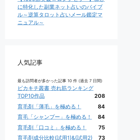
に特化した副業ネット占いのバイブ
ル～逆算タロット占いメール鑑定マ
ニュアル～
人気記事
最も訪問者が多かった記事 10 件 (過去 7 日間)
ピカキチ叢書 売れ筋ランキング
TOP10作品
208
育毛剤「薄毛」を極める！
84
育毛「シャンプー」を極める！
84
育毛剤「口コミ」を極める！
75
育毛剤成分比較(試用1)&(試用2)
73