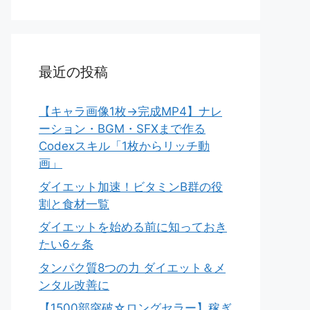
最近の投稿
【キャラ画像1枚→完成MP4】ナレ
ーション・BGM・SFXまで作る
Codexスキル「1枚からリッチ動
画」
ダイエット加速！ビタミンB群の役
割と食材一覧
ダイエットを始める前に知っておき
たい6ヶ条
タンパク質8つの力 ダイエット＆メ
ンタル改善に
【1500部突破☆ロングセラー】稼ぎ