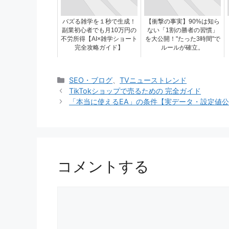
バズる雑学を１秒で生成！
【衝撃の事実】90%は知ら
副業初心者でも月10万円の
ない「1割の勝者の習慣」
不労所得【AI×雑学ショート
を大公開！"たった3時間"で
完全攻略ガイド】
ルールが確立。
カ
SEO・ブログ
、
TVニューストレンド
テ
TikTokショップで売るための 完全ガイド
ゴ
「本当に使えるEA」の条件【実データ・設定値公開】＋
リ
ー
コメントする
コ
メ
ン