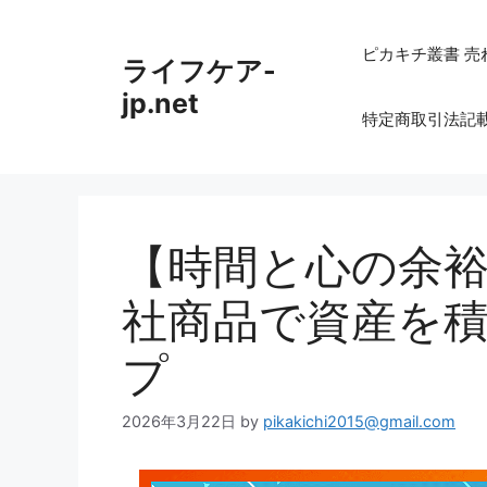
コ
ン
ピカキチ叢書 売
ライフケア-
テ
ン
jp.net
特定商取引法記
ツ
へ
ス
キ
ッ
【時間と心の余
プ
社商品で資産を
プ
2026年3月22日
by
pikakichi2015@gmail.com