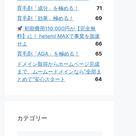
育毛剤「成分」を極める！
71
育毛剤「効果」極める！
69
初期費用110,000円が【完全無
料】に！ heteml MAXで事業を加速
せよ
66
育毛剤「AGA」を極める！
65
ドメイン取得からホームページ完成
まで。ムームードメインなら“全部ま
とめて”安心スタート
64
カテゴリー
カ