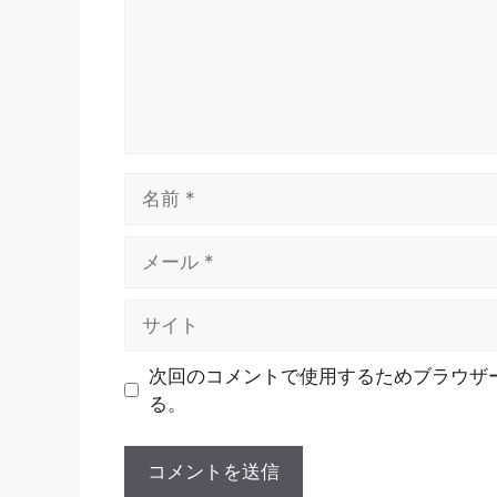
ト
名
前
メ
ー
ル
サ
イ
ト
次回のコメントで使用するためブラウザ
る。