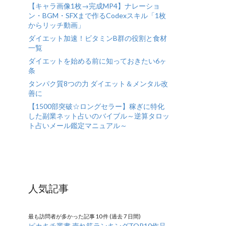
【キャラ画像1枚→完成MP4】ナレーショ
ン・BGM・SFXまで作るCodexスキル「1枚
からリッチ動画」
ダイエット加速！ビタミンB群の役割と食材
一覧
ダイエットを始める前に知っておきたい6ヶ
条
タンパク質8つの力 ダイエット＆メンタル改
善に
【1500部突破☆ロングセラー】稼ぎに特化
した副業ネット占いのバイブル～逆算タロッ
ト占いメール鑑定マニュアル～
人気記事
最も訪問者が多かった記事 10 件 (過去 7 日間)
ピカキチ叢書 売れ筋ランキングTOP10作品