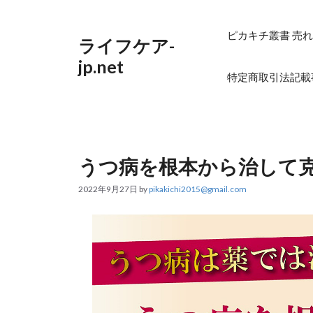
コ
ン
テ
ピカキチ叢書 売れ
ライフケア-
ン
ツ
jp.net
へ
特定商取引法記載
ス
キ
ッ
プ
うつ病を根本から治して
2022年9月27日
by
pikakichi2015@gmail.com