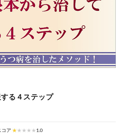
服する４ステップ
スコア
1.0