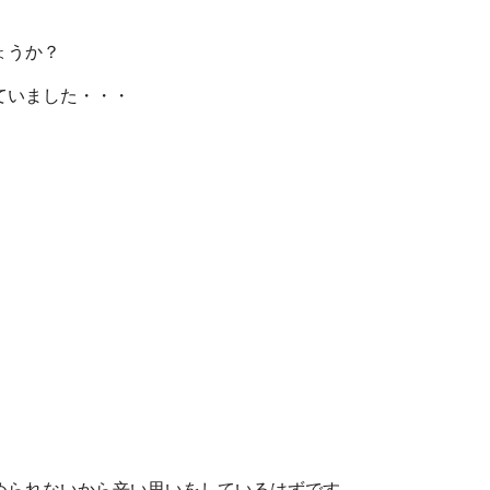
ょうか？
ていました・・・
められないから辛い思いをしているはずです。