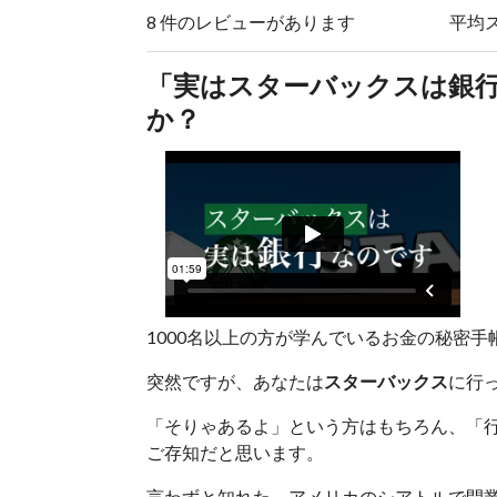
8 件のレビューがあります
平均
「実はスターバックスは銀
か？
1000名以上の方が学んでいるお金の秘密
突然ですが、あなたは
スターバックス
に行
「そりゃあるよ」という方はもちろん、「
ご存知だと思います。
言わずと知れた、アメリカのシアトルで開