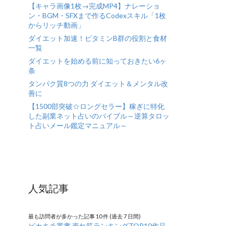
【キャラ画像1枚→完成MP4】ナレーショ
ン・BGM・SFXまで作るCodexスキル「1枚
からリッチ動画」
ダイエット加速！ビタミンB群の役割と食材
一覧
ダイエットを始める前に知っておきたい6ヶ
条
タンパク質8つの力 ダイエット＆メンタル改
善に
【1500部突破☆ロングセラー】稼ぎに特化
した副業ネット占いのバイブル～逆算タロッ
ト占いメール鑑定マニュアル～
人気記事
最も訪問者が多かった記事 10 件 (過去 7 日間)
ピカキチ叢書 売れ筋ランキングTOP10作品