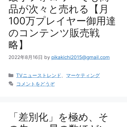
品が次々と売れる【月
100万プレイヤー御用達
のコンテンツ販売戦
略】
2022年8月16日
by
pikakichi2015@gmail.com
カ
TVニューストレンド
、
マーケティング
テ
コメントをどうぞ
ゴ
リ
ー
「差別化」を極め、そ