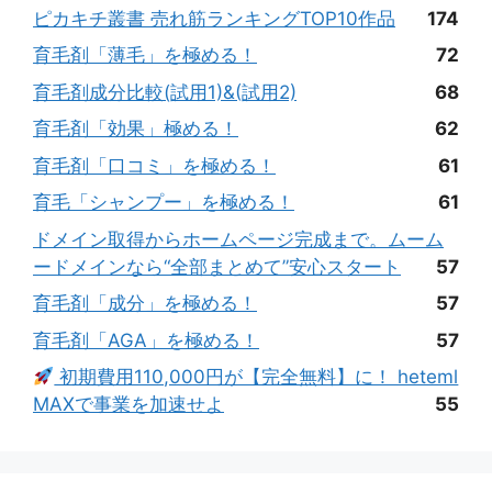
ピカキチ叢書 売れ筋ランキングTOP10作品
174
育毛剤「薄毛」を極める！
72
育毛剤成分比較(試用1)&(試用2)
68
育毛剤「効果」極める！
62
育毛剤「口コミ」を極める！
61
育毛「シャンプー」を極める！
61
ドメイン取得からホームページ完成まで。ムーム
ードメインなら“全部まとめて”安心スタート
57
育毛剤「成分」を極める！
57
育毛剤「AGA」を極める！
57
初期費用110,000円が【完全無料】に！ heteml
MAXで事業を加速せよ
55