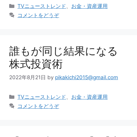
カ
TVニューストレンド
、
お金・資産運用
テ
コメントをどうぞ
ゴ
リ
ー
誰もが同じ結果になる
株式投資術
2022年8月21日
by
pikakichi2015@gmail.com
カ
TVニューストレンド
、
お金・資産運用
テ
コメントをどうぞ
ゴ
リ
ー