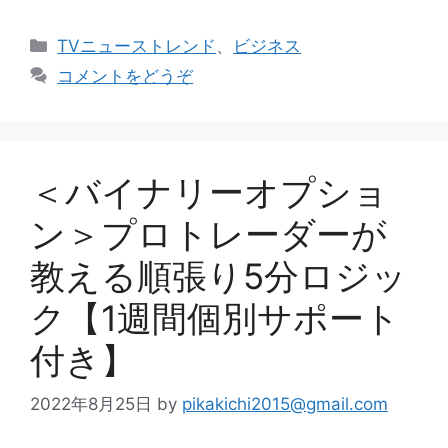
カ
TVニューストレンド
、
ビジネス
テ
コメントをどうぞ
ゴ
リ
ー
＜バイナリーオプショ
ン＞プロトレーダーが
教える順張り5分ロジッ
ク【1週間個別サポート
付き】
2022年8月25日
by
pikakichi2015@gmail.com