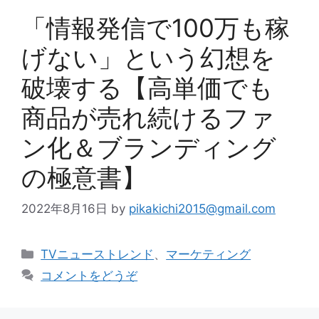
「情報発信で100万も稼
げない」という幻想を
破壊する【高単価でも
商品が売れ続けるファ
ン化＆ブランディング
の極意書】
2022年8月16日
by
pikakichi2015@gmail.com
カ
TVニューストレンド
、
マーケティング
テ
コメントをどうぞ
ゴ
リ