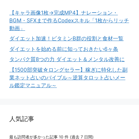
【キャラ画像1枚→完成MP4】ナレーション・
BGM・SFXまで作るCodexスキル「1枚からリッチ
動画」
ダイエット加速！ビタミンB群の役割と食材一覧
ダイエットを始める前に知っておきたい6ヶ条
タンパク質8つの力 ダイエット＆メンタル改善に
【1500部突破☆ロングセラー】稼ぎに特化した副
業ネット占いのバイブル～逆算タロット占いメー
ル鑑定マニュアル～
人気記事
最も訪問者が多かった記事 10 件 (過去 7 日間)