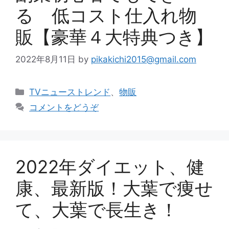
る 低コスト仕入れ物
販【豪華４大特典つき】
2022年8月11日
by
pikakichi2015@gmail.com
カ
TVニューストレンド
、
物販
テ
コメントをどうぞ
ゴ
リ
ー
2022年ダイエット、健
康、最新版！大葉で痩せ
て、大葉で長生き！