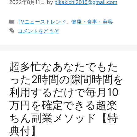
2022年8月11日
by
pikakichi2015@gmail.com
カ
TVニューストレンド
、
健康・食事・美容
テ
コメントをどうぞ
ゴ
リ
ー
超多忙なあなたでもた
った2時間の隙間時間を
利用するだけで毎月10
万円を確定できる超楽
ちん副業メソッド【特
典付】