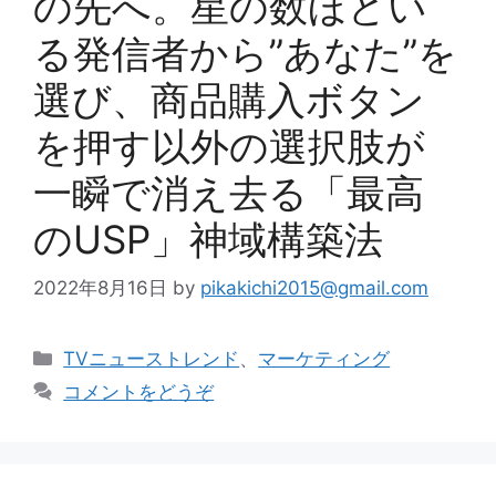
の先へ。星の数ほどい
る発信者から”あなた”を
選び、商品購入ボタン
を押す以外の選択肢が
一瞬で消え去る「最高
のUSP」神域構築法
2022年8月16日
by
pikakichi2015@gmail.com
カ
TVニューストレンド
、
マーケティング
テ
コメントをどうぞ
ゴ
リ
ー