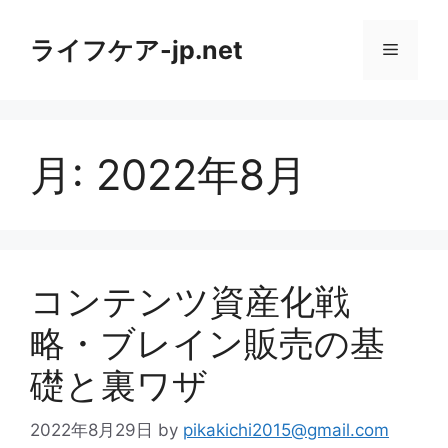
コ
ン
ライフケア-jp.net
メ
テ
ン
ニ
ツ
へ
月:
2022年8月
ス
ュ
キ
ッ
ー
プ
コンテンツ資産化戦
略・ブレイン販売の基
礎と裏ワザ
2022年8月29日
by
pikakichi2015@gmail.com