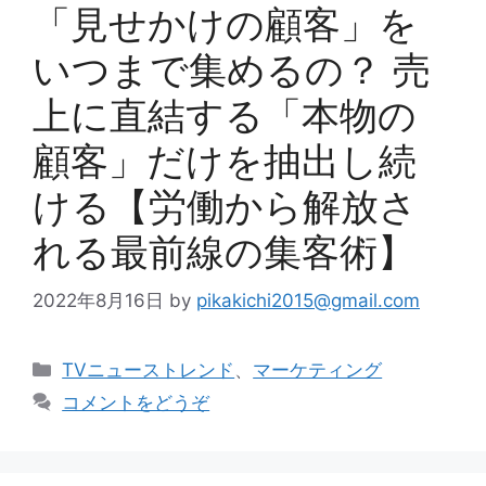
「見せかけの顧客」を
いつまで集めるの？ 売
上に直結する「本物の
顧客」だけを抽出し続
ける【労働から解放さ
れる最前線の集客術】
2022年8月16日
by
pikakichi2015@gmail.com
カ
TVニューストレンド
、
マーケティング
テ
コメントをどうぞ
ゴ
リ
ー