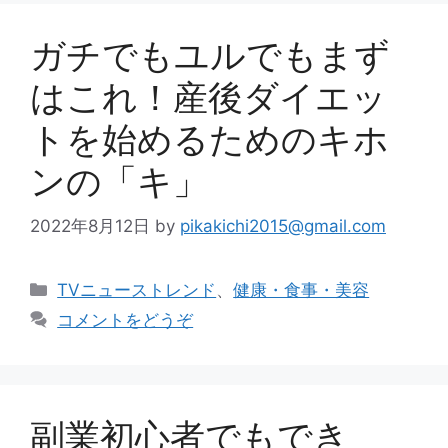
ー
ガチでもユルでもまず
はこれ！産後ダイエッ
トを始めるためのキホ
ンの「キ」
2022年8月12日
by
pikakichi2015@gmail.com
カ
TVニューストレンド
、
健康・食事・美容
テ
コメントをどうぞ
ゴ
リ
ー
副業初心者でもでき