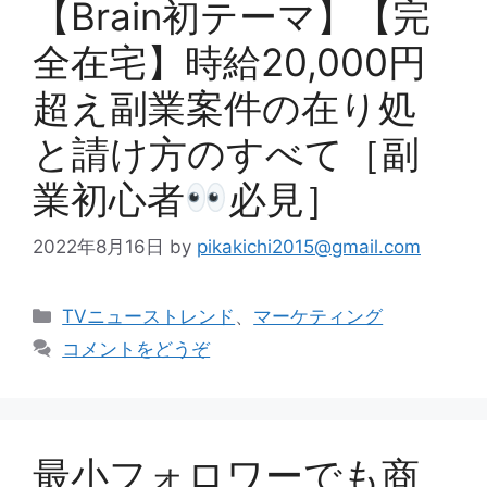
【Brain初テーマ】【完
全在宅】時給20,000円
超え副業案件の在り処
と請け方のすべて［副
業初心者
必見］
2022年8月16日
by
pikakichi2015@gmail.com
カ
TVニューストレンド
、
マーケティング
テ
コメントをどうぞ
ゴ
リ
ー
最小フォロワーでも商