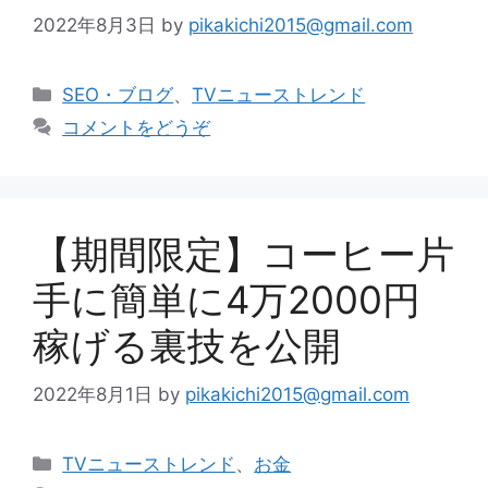
2022年8月3日
by
pikakichi2015@gmail.com
カ
SEO・ブログ
、
TVニューストレンド
テ
コメントをどうぞ
ゴ
リ
ー
【期間限定】コーヒー片
手に簡単に4万2000円
稼げる裏技を公開
2022年8月1日
by
pikakichi2015@gmail.com
カ
TVニューストレンド
、
お金
テ