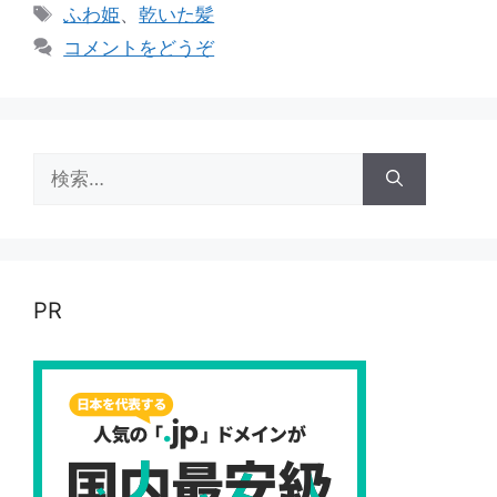
テ
タ
ふわ姫
、
乾いた髪
ゴ
グ
コメントをどうぞ
リ
ー
検
索:
PR