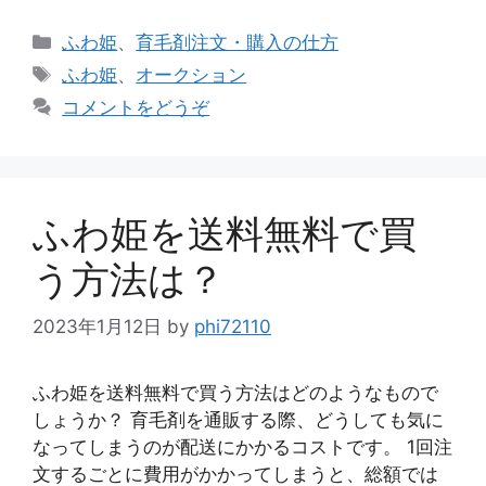
カ
ふわ姫
、
育毛剤注文・購入の仕方
テ
タ
ふわ姫
、
オークション
ゴ
グ
コメントをどうぞ
リ
ー
ふわ姫を送料無料で買
う方法は？
2023年1月12日
by
phi72110
ふわ姫を送料無料で買う方法はどのようなもので
しょうか？ 育毛剤を通販する際、どうしても気に
なってしまうのが配送にかかるコストです。 1回注
文するごとに費用がかかってしまうと、総額では