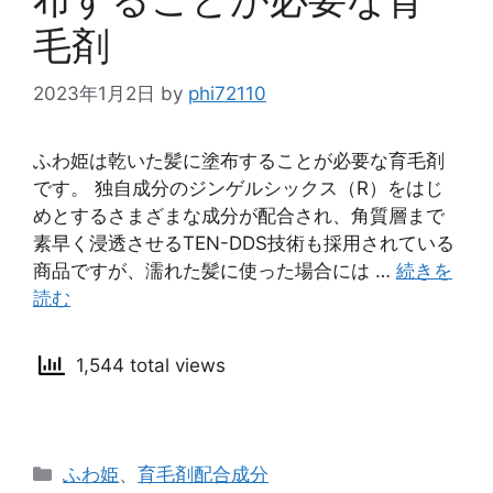
毛剤
2023年1月2日
by
phi72110
ふわ姫は乾いた髪に塗布することが必要な育毛剤
です。 独自成分のジンゲルシックス（R）をはじ
めとするさまざまな成分が配合され、角質層まで
素早く浸透させるTEN-DDS技術も採用されている
商品ですが、濡れた髪に使った場合には …
続きを
読む
1,544 total views
カ
ふわ姫
、
育毛剤配合成分