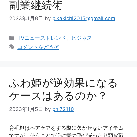
副業継続術
2023年1月8日
by
pikakichi2015@gmail.com
カ
TVニューストレンド
、
ビジネス
テ
コメントをどうぞ
ゴ
リ
ー
ふわ姫が逆効果になる
ケースはあるのか？
2023年1月5日
by
phi72110
育毛剤はヘアケアをする際に欠かせないアイテム
ですが、使うことで逆に髪の毛が減ったり頭皮環