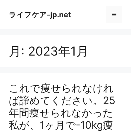
コ
ン
ライフケア-jp.net
メ
テ
ン
ニ
ツ
へ
月:
2023年1月
ス
ュ
キ
ッ
ー
プ
これで痩せられなけれ
ば諦めてください。25
年間痩せられなかった
私が、1ヶ月で-10kg痩