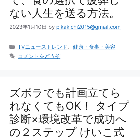
ない人生を送る方法。
2023年1月10日
by
pikakichi2015@gmail.com
カ
TVニューストレンド
、
健康・食事・美容
テ
コメントをどうぞ
ゴ
リ
ー
ズボラでも計画立てら
れなくてもOK！ タイプ
診断×環境改革で成功へ
の２ステップ けいこ式