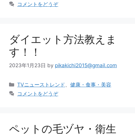
テ
コメントをどうぞ
ゴ
リ
ー
ダイエット方法教えま
す！！
2023年1月23日
by
pikakichi2015@gmail.com
カ
TVニューストレンド
、
健康・食事・美容
テ
コメントをどうぞ
ゴ
リ
ー
ペットの毛ヅヤ・衛生