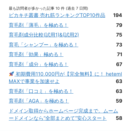
最も訪問者が多かった記事 10 件 (過去 7 日間)
ピカキチ叢書 売れ筋ランキングTOP10作品
194
育毛剤「薄毛」を極める！
79
育毛剤成分比較(試用1)&(試用2)
75
育毛「シャンプー」を極める！
73
育毛剤「効果」極める！
71
育毛剤「成分」を極める！
67
初期費用110,000円が【完全無料】に！ heteml
MAXで事業を加速せよ
63
育毛剤「口コミ」を極める！
63
育毛剤「AGA」を極める！
59
ドメイン取得からホームページ完成まで。ムーム
ードメインなら“全部まとめて”安心スタート
58