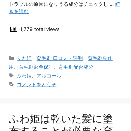
トラブルの原因になりうる成分はチェックし …
続
きを読む
1,779 total views
カ
ふわ姫
、
育毛剤 口コミ・評判
、
育毛剤副作
テ
用
、
育毛剤返金保証
、
育毛剤配合成分
ゴ
タ
ふわ姫
、
アルコール
リ
グ
コメントをどうぞ
ー
ふわ姫は乾いた髪に塗
布することが必要な育