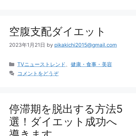
ゴ
リ
ー
空腹支配ダイエット
2023年1月21日
by
pikakichi2015@gmail.com
カ
TVニューストレンド
、
健康・食事・美容
テ
コメントをどうぞ
ゴ
リ
ー
停滞期を脱出する方法5
選！ダイエット成功へ
導きます