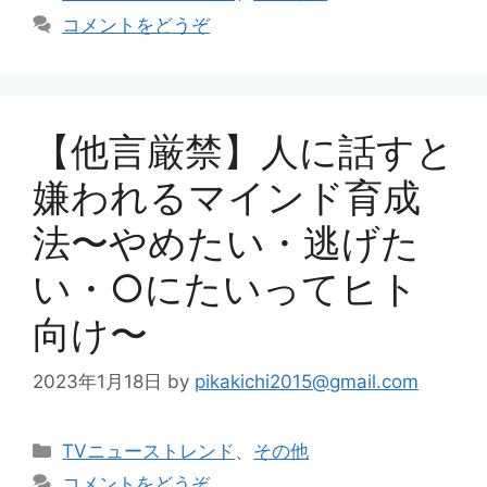
テ
コメントをどうぞ
ゴ
リ
ー
【他言厳禁】人に話すと
嫌われるマインド育成
法〜やめたい・逃げた
い・○にたいってヒト
向け〜
2023年1月18日
by
pikakichi2015@gmail.com
カ
TVニューストレンド
、
その他
テ
コメントをどうぞ