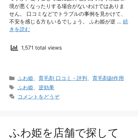
境が悪くなったりする場合がないわけではありま
せん。 口コミなどでトラブルの事例を見かけて、
不安を感じる方もいるでしょう。 ふわ姫が逆 …
続
きを読む
1,571 total views
カ
ふわ姫
、
育毛剤 口コミ・評判
、
育毛剤副作用
テ
タ
ふわ姫
、
逆効果
ゴ
グ
コメントをどうぞ
リ
ー
ふわ姫を店舗で探して