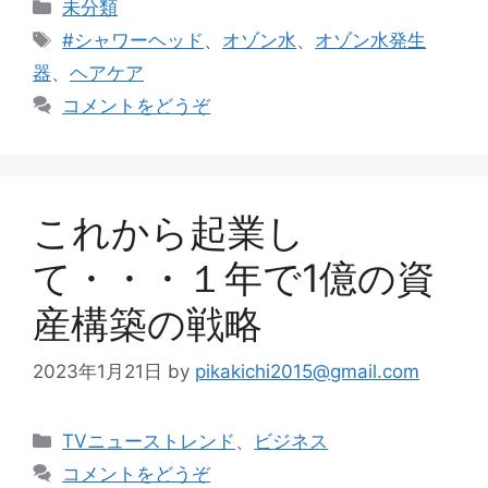
カ
未分類
テ
タ
#シャワーヘッド
、
オゾン水
、
オゾン水発生
ゴ
グ
器
、
ヘアケア
リ
コメントをどうぞ
ー
これから起業し
て・・・１年で1億の資
産構築の戦略
2023年1月21日
by
pikakichi2015@gmail.com
カ
TVニューストレンド
、
ビジネス
テ
コメントをどうぞ