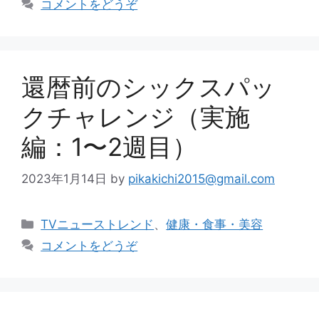
コメントをどうぞ
リ
ー
還暦前のシックスパッ
クチャレンジ（実施
編：1〜2週目）
2023年1月14日
by
pikakichi2015@gmail.com
カ
TVニューストレンド
、
健康・食事・美容
テ
コメントをどうぞ
ゴ
リ
ー