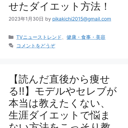
せたダイエット方法！
2023年1月30日
by
pikakichi2015@gmail.com
カ
TVニューストレンド
、
健康・食事・美容
テ
コメントをどうぞ
ゴ
リ
ー
【読んだ直後から痩せ
る!!】モデルやセレブが
本当は教えたくない、
生涯ダイエットで悩ま
ない方法をこっそり教