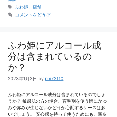
ゴ
タ
ふわ姫
、
店舗
リ
グ
コメントをどうぞ
ー
ふわ姫にアルコール成
分は含まれているの
か？
2023年1月3日
by
phi72110
ふわ姫にアルコール成分は含まれているのでしょ
うか？ 敏感肌の方の場合、育毛剤を使う際にかゆ
みや赤みが生じないかどうか心配するケースは多
いでしょう。 安心感を持って使うためにも、頭皮