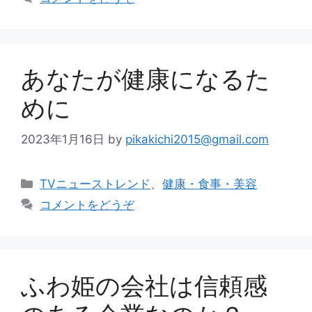
ゴ
リ
ー
あなたが健康になるた
めに
2023年1月16日
by
pikakichi2015@gmail.com
カ
TVニューストレンド
、
健康・食事・美容
テ
コメントをどうぞ
ゴ
リ
ー
ふわ姫の会社は信頼感