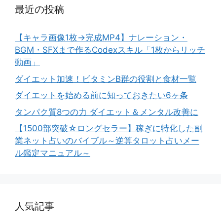
最近の投稿
【キャラ画像1枚→完成MP4】ナレーション・
BGM・SFXまで作るCodexスキル「1枚からリッチ
動画」
ダイエット加速！ビタミンB群の役割と食材一覧
ダイエットを始める前に知っておきたい6ヶ条
タンパク質8つの力 ダイエット＆メンタル改善に
【1500部突破☆ロングセラー】稼ぎに特化した副
業ネット占いのバイブル～逆算タロット占いメー
ル鑑定マニュアル～
人気記事