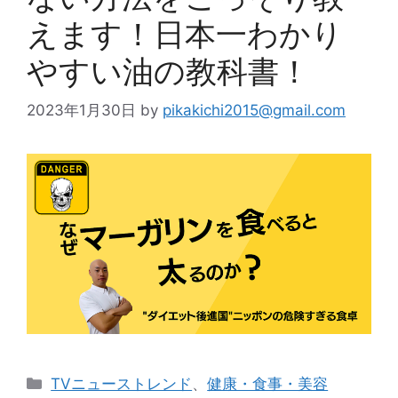
えます！日本一わかり
やすい油の教科書！
2023年1月30日
by
pikakichi2015@gmail.com
カ
TVニューストレンド
、
健康・食事・美容