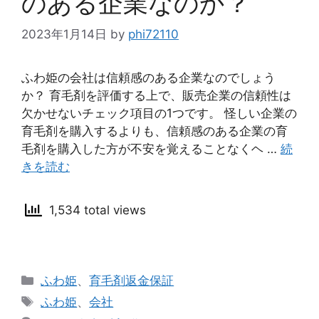
のある企業なのか？
2023年1月14日
by
phi72110
ふわ姫の会社は信頼感のある企業なのでしょう
か？ 育毛剤を評価する上で、販売企業の信頼性は
欠かせないチェック項目の1つです。 怪しい企業の
育毛剤を購入するよりも、信頼感のある企業の育
毛剤を購入した方が不安を覚えることなくヘ …
続
きを読む
1,534 total views
カ
ふわ姫
、
育毛剤返金保証
テ
タ
ふわ姫
、
会社
ゴ
グ