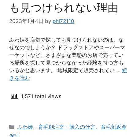
も見つけられない理由
2023年1月4日
by
phi72110
ふわ姫を店舗で探しても見つけられないのは、な
ぜなのでしょうか？ ドラッグストアやスーパーマ
ーケットなど、さまざまな業態のお店で売ってい
る場所を探して見つからなかった経験を持つ方も
いるかと思います。 地域限定で販売されてい …
続
きを読む
1,571 total views
カ
ふわ姫
、
育毛剤注文・購入の仕方
、
育毛剤返金
テ
保証